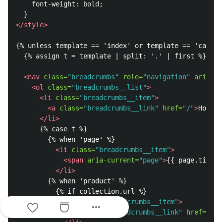
font-weight
:
bold
;
}
</style>
{% unless template == 'index' or template == 'cart' 
  {% assign t = template | split: '.' | first %}

<nav
class=
"breadcrumbs"
role=
"navigation"
aria-la
<ol
class=
"breadcrumbs__list"
>
<li
class=
"breadcrumbs__item"
>
<a
class=
"breadcrumbs__link"
href=
"/"
>
Home
</
</li>
      {% case t %}

        {% when 'page' %}

<li
class=
"breadcrumbs__item"
>
<span
aria-current=
"page"
>
{{ page.title 
</li>
        {% when 'product' %}

          {% if collection.url %}

<li
class=
"breadcrumbs__item"
>
more_horiz
<a
class=
"breadcrumbs__link"
href=
"{{ 