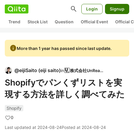
search
Login
Signup
Trend
Stock List
Question
Official Event
Official
info
More than 1 year has passed since last update.
@
eijiSaito
(
eiji saito
)
in
株式会社UnReact
Shopifyでパンくずリストを実
現する方法を詳しく調べてみた
Shopify
0
Last updated at
2024-08-24
Posted at
2024-08-24