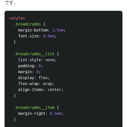
です。
<style>
.breadcrumbs
{
margin-bottom
:
1.5em
;
font-size
:
0.9em
;
}
.breadcrumbs__list
{
list-style
:
none
;
padding
:
0
;
margin
:
0
;
display
:
flex
;
flex-wrap
:
wrap
;
align-items
:
center
;
}
.breadcrumbs__item
{
margin-right
:
0.5em
;
}