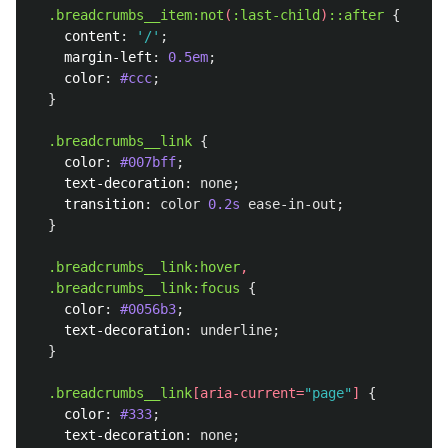
.breadcrumbs__item
:not
(
:last-child
)
::after
{
content
:
'/'
;
margin-left
:
0.5em
;
color
:
#ccc
;
}
.breadcrumbs__link
{
color
:
#007bff
;
text-decoration
:
none
;
transition
:
color
0.2s
ease-in-out
;
}
.breadcrumbs__link
:hover
,
.breadcrumbs__link
:focus
{
color
:
#0056b3
;
text-decoration
:
underline
;
}
.breadcrumbs__link
[
aria-current
=
"page"
]
{
color
:
#333
;
text-decoration
:
none
;