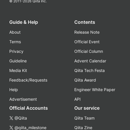
© 2011-
2026
Qiita Inc.
Guide & Help
Contents
About
Release Note
Terms
Official Event
Privacy
Official Column
Guideline
Advent Calendar
Media Kit
Qiita Tech Festa
Feedback/Requests
Qiita Award
Help
Engineer White Paper
Advertisement
API
Official Accounts
Our service
@Qiita
Qiita Team
@qiita_milestone
Qiita Zine