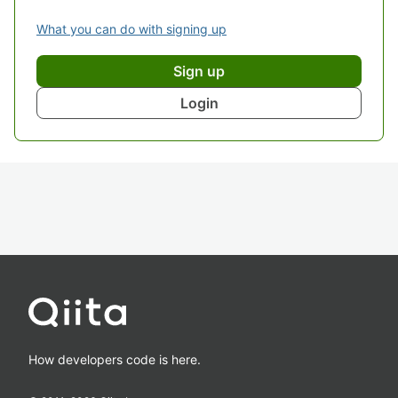
What you can do with signing up
Sign up
Login
How developers code is here.