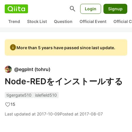
search
Login
Signup
Trend
Stock List
Question
Official Event
Official
info
More than 5 years have passed since last update.
@
egplnt
(
tohru
)
Node-REDをインストールする
tigergate510
islefield510
15
Last updated at
2017-10-09
Posted at
2017-08-07