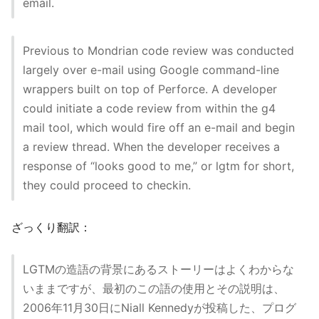
email.
Previous to Mondrian code review was conducted
largely over e-mail using Google command-line
wrappers built on top of Perforce. A developer
could initiate a code review from within the g4
mail tool, which would fire off an e-mail and begin
a review thread. When the developer receives a
response of “looks good to me,” or lgtm for short,
they could proceed to checkin.
ざっくり翻訳：
LGTMの造語の背景にあるストーリーはよくわからな
いままですが、最初のこの語の使用とその説明は、
2006年11月30日にNiall Kennedyが投稿した、プログ