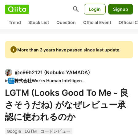
search
Login
Signup
Trend
Stock List
Question
Official Event
Official
info
More than 3 years have passed since last update.
@
e99h2121
(
Nobuko YAMADA
)
in
株式会社Works Human Intelligence
LGTM (Looks Good To Me - 良
さそうだね) がなぜレビュー承
認に使われるのか
Google
LGTM
コードレビュー