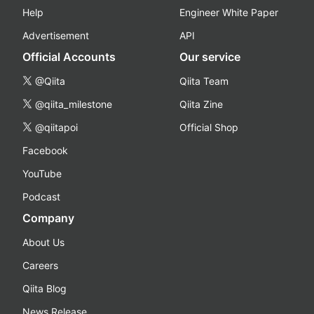
Help
Engineer White Paper
Advertisement
API
Official Accounts
Our service
@Qiita
Qiita Team
@qiita_milestone
Qiita Zine
@qiitapoi
Official Shop
Facebook
YouTube
Podcast
Company
About Us
Careers
Qiita Blog
News Release