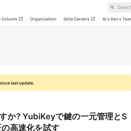
search
open_in_new
open_in_new
al Column
Organization
Qiita Careers
AI x Dev x Tea
ince last update.
か? YubiKeyで鍵の一元管理とS
証の高速化を試す