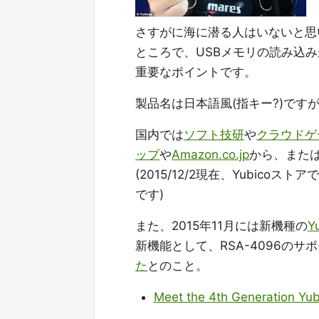
さすがに海に潜る人はいないと思
ところで、USBメモリの読み込
重要なポイントです。
製品名は日本語風(指キー?)ですが、"Y
国内では
ソフト技研
や
クラウドゲ
ップ
や
Amazon.co.jp
から、また
(2015/12/2現在、Yubicoストア
です)
また、2015年11月には新機種の
Y
新機能として、RSA-4096のサ
た
とのこと。
Meet the 4th Generation Yu