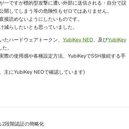
が一ですが標的型攻撃に遭い外部に送信される・自分で誤
スに公開してしまう等の危険性もゼロではありません。
直接読めないようにしたいものです。
け減らしたいとも思っていました。
いたハードウェアトークン、
YubiKey NEO
、及び
YubiKey
した。
際の使用感や各種設定方法、YubiKeyでSSH接続する手
にYubiKey NEOで確認しています)
る2段階認証の簡略化