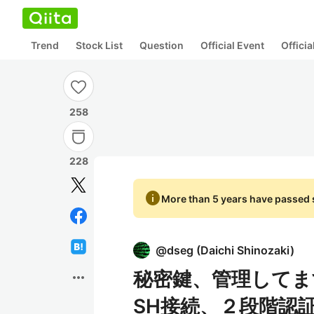
Trend
Stock List
Question
Official Event
Offici
258
228
info
More than 5 years have passed s
@
dseg
(
Daichi Shinozaki
)
秘密鍵、管理してます
more_horiz
SH接続、２段階認