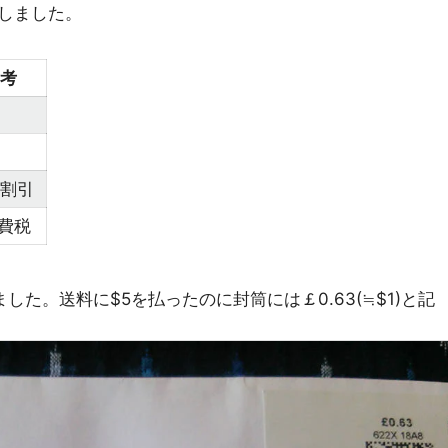
しました。
考
%割引
費税
た。送料に$5を払ったのに封筒には￡0.63(≒$1)と記