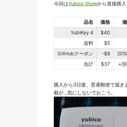
今回は
Yubico Store
から直接購入
品名
価格
備
YubiKey 4
$40
送料
$5
GitHubクーポン
-$8
20
合計
$37
+消
購入から3日後、普通郵便で届きまし
載が…気にしないでおこう。