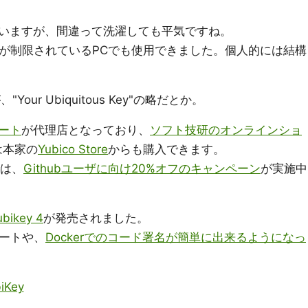
いますが、間違って洗濯しても平気ですね。
みが制限されているPCでも使用できました。個人的には結構
our Ubiquitous Key"の略だとか。
ート
が代理店となっており、
ソフト技研のオンラインショ
は本家の
Yubico Store
からも購入できます。
では、
Githubユーザに向け20%オフのキャンペーン
が実施中
ubikey 4
が発売されました。
ポートや、
Dockerでのコード署名が簡単に出来るようになっ
biKey