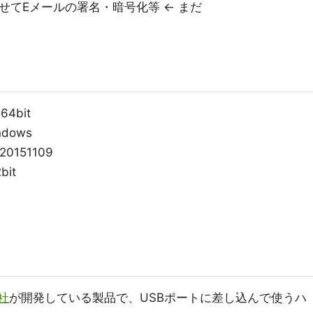
せてEメールの署名・暗号化等 <- まだ
 64bit
indows
20151109
bit
o社
が開発している製品で、USBポートに差し込んで使うハ