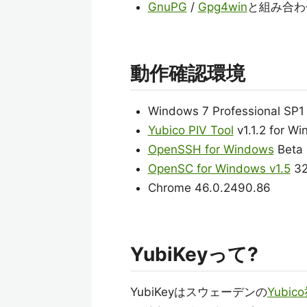
GnuPG
/
Gpg4win
と組み合わ
動作確認環境
Windows 7 Professional SP1
Yubico PIV Tool
v1.1.2 for W
OpenSSH for Windows
Beta 
OpenSC for Windows v1.5
32
Chrome 46.0.2490.86
YubiKeyって?
YubiKeyはスウェーデンの
Yubic