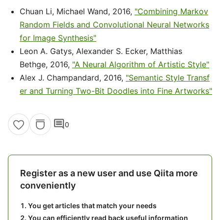
Chuan Li, Michael Wand, 2016,
"Combining Markov
Random Fields and Convolutional Neural Networks
for Image Synthesis"
Leon A. Gatys, Alexander S. Ecker, Matthias
Bethge, 2016,
"A Neural Algorithm of Artistic Style"
Alex J. Champandard, 2016,
"Semantic Style Transf
er and Turning Two-Bit Doodles into Fine Artworks"
comment
0
Register as a new user and use Qiita more
conveniently
You get articles that match your needs
You can efficiently read back useful information