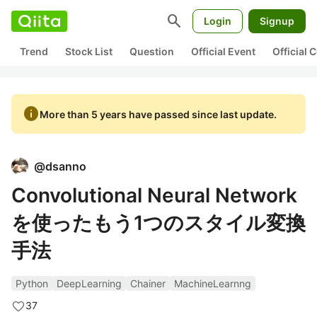
search
Login
Signup
Trend
Stock List
Question
Official Event
Official
info
More than 5 years have passed since last update.
@
dsanno
Convolutional Neural Network
を使ったもう1つのスタイル変換
手法
Python
DeepLearning
Chainer
MachineLearnng
37