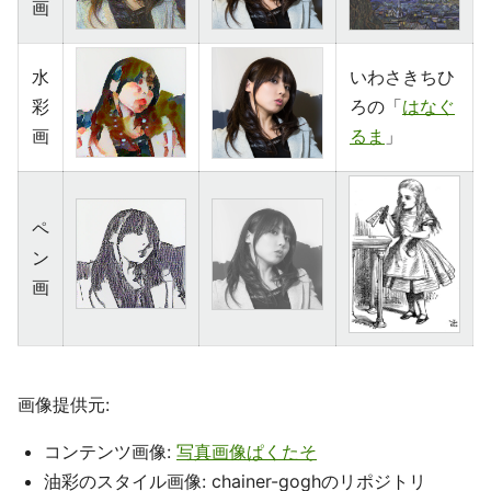
画
水
いわさきちひ
彩
ろの「
はなぐ
画
るま
」
ペ
ン
画
画像提供元:
コンテンツ画像:
写真画像ぱくたそ
油彩のスタイル画像: chainer-goghのリポジトリ