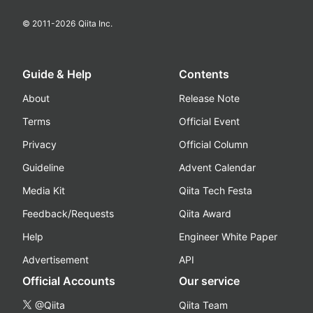
© 2011-
2026
Qiita Inc.
Guide & Help
Contents
About
Release Note
Terms
Official Event
Privacy
Official Column
Guideline
Advent Calendar
Media Kit
Qiita Tech Festa
Feedback/Requests
Qiita Award
Help
Engineer White Paper
Advertisement
API
Official Accounts
Our service
@Qiita
Qiita Team