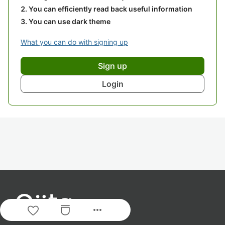
You can efficiently read back useful information
You can use dark theme
What you can do with signing up
Sign up
Login
more_horiz