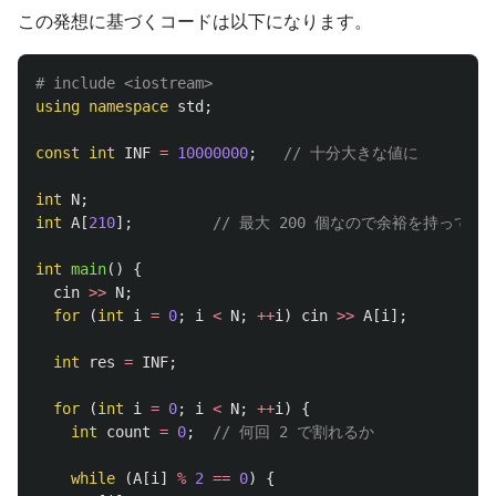
この発想に基づくコードは以下になります。
using
namespace
std
;
const
int
INF
=
10000000
;
// 十分大きな値に
int
N
;
int
A
[
210
];
// 最大 200 個なので余裕を持って 21
int
main
()
{
cin
>>
N
;
for
(
int
i
=
0
;
i
<
N
;
++
i
)
cin
>>
A
[
i
];
int
res
=
INF
;
for
(
int
i
=
0
;
i
<
N
;
++
i
)
{
int
count
=
0
;
// 何回 2 で割れるか
while
(
A
[
i
]
%
2
==
0
)
{