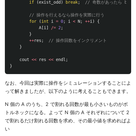
if
(
exist_odd
)
break
;
// 奇数があったら brea
// 操作を行えるなら操作を実際に行う
for
(
int
i
=
0
;
i
<
N
;
++
i
)
{
A
[
i
]
/=
2
;
}
++
res
;
// 操作回数をインクリメント
}
cout
<<
res
<<
endl
;
}
なお、今回は実際に操作をシミュレーションすることによ
って解きましたが、以下のように考えることもできます。
N 個の A のうち、2 で割れる回数が最も小さいものがボ
トルネックになる。よって N 個の A それぞれについて 2
で割れるだけ割れる回数を求め、その最小値を求めればよ
い