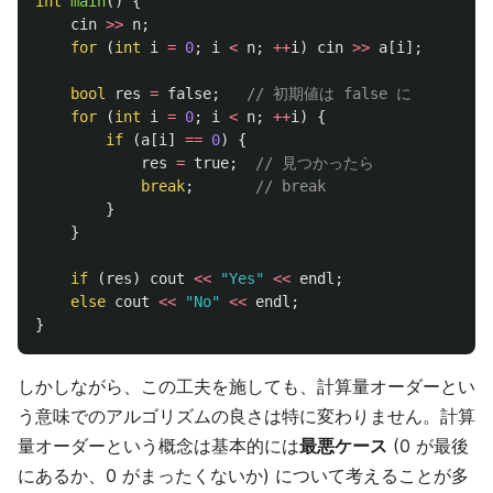
int
main
()
{
cin
>>
n
;
for
(
int
i
=
0
;
i
<
n
;
++
i
)
cin
>>
a
[
i
];
bool
res
=
false
;
// 初期値は false に
for
(
int
i
=
0
;
i
<
n
;
++
i
)
{
if
(
a
[
i
]
==
0
)
{
res
=
true
;
// 見つかったら
break
;
// break
}
}
if
(
res
)
cout
<<
"Yes"
<<
endl
;
else
cout
<<
"No"
<<
endl
;
}
しかしながら、この工夫を施しても、計算量オーダーとい
う意味でのアルゴリズムの良さは特に変わりません。計算
量オーダーという概念は基本的には
最悪ケース
(0 が最後
にあるか、0 がまったくないか) について考えることが多