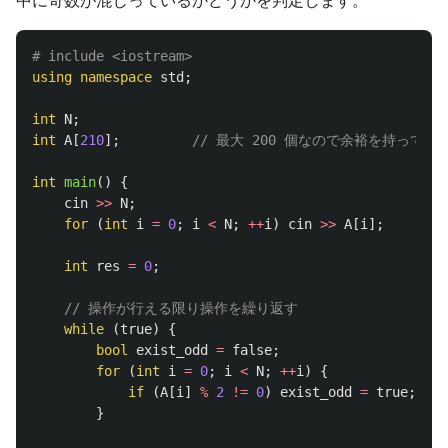
using
namespace
std
;
int
N
;
int
A
[
210
];
// 最大 200 個なので余裕を持って 21
int
main
()
{
cin
>>
N
;
for
(
int
i
=
0
;
i
<
N
;
++
i
)
cin
>>
A
[
i
];
int
res
=
0
;
// 操作が行える限り操作を繰り返す
while
(
true
)
{
bool
exist_odd
=
false
;
for
(
int
i
=
0
;
i
<
N
;
++
i
)
{
if
(
A
[
i
]
%
2
!=
0
)
exist_odd
=
true
;
}