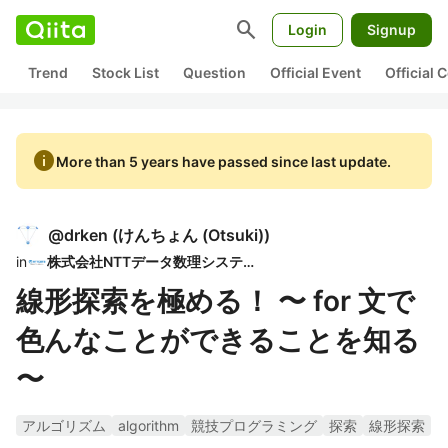
search
Login
Signup
Trend
Stock List
Question
Official Event
Official
info
More than 5 years have passed since last update.
@
drken
(
けんちょん (Otsuki)
)
in
株式会社NTTデータ数理システム
線形探索を極める！ 〜 for 文で
色んなことができることを知る
〜
アルゴリズム
algorithm
競技プログラミング
探索
線形探索