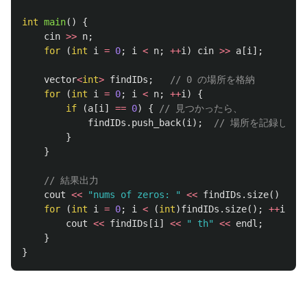
int
main
()
{
cin
>>
n
;
for
(
int
i
=
0
;
i
<
n
;
++
i
)
cin
>>
a
[
i
];
vector
<
int
>
findIDs
;
// 0 の場所を格納
for
(
int
i
=
0
;
i
<
n
;
++
i
)
{
if
(
a
[
i
]
==
0
)
{
// 見つかったら、
findIDs
.
push_back
(
i
);
// 場所を記録して、
}
}
// 結果出力
cout
<<
"nums of zeros: "
<<
findIDs
.
size
()
<<
e
for
(
int
i
=
0
;
i
<
(
int
)
findIDs
.
size
();
++
i
)
{
cout
<<
findIDs
[
i
]
<<
" th"
<<
endl
;
}
}