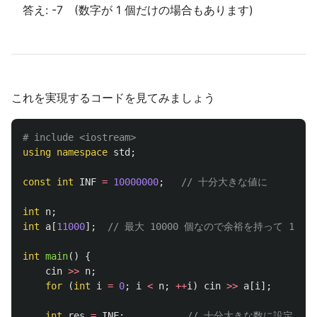
答え: -7 (数字が 1 個だけの場合もあります)
これを実現するコードを見てみましょう
using
namespace
std
;
const
int
INF
=
10000000
;
// 十分大きな値に
int
n
;
int
a
[
11000
];
// 最大 10000 個なので余裕を持って 1100
int
main
()
{
cin
>>
n
;
for
(
int
i
=
0
;
i
<
n
;
++
i
)
cin
>>
a
[
i
];
int
res
=
INF
;
// 十分大きな数に設定しま