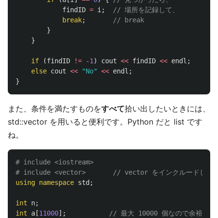
findID
=
i
;
// 場所を記録して、
break
;
// break
}
}
if
(
findID
!=
-
1
)
cout
<<
findID
<<
endl
;
else
cout
<<
"No"
<<
endl
;
}
また、条件を満たすものを
すべて
拾い出したいときには、
std::vector を用いると便利です。Python だと list です
ね。
# include <iostream>

using
namespace
std
;
int
n
;
int
a
[
11000
];
// 最大 10000 個なので余裕を持っ