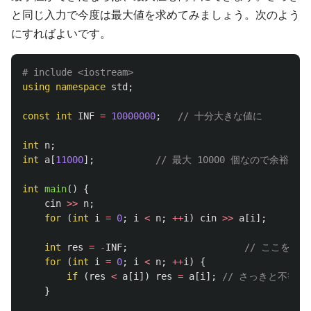
と同じ入力で今度は最大値を求めてみましょう。次のよう
にすればよいです。
using
namespace
std
;
const
int
INF
=
10000000
;
// 十分大きな値に
int
n
;
int
a
[
11000
];
// 最大 10000 個なので余裕を持っ
int
main
()
{
cin
>>
n
;
for
(
int
i
=
0
;
i
<
n
;
++
i
)
cin
>>
a
[
i
];
int
res
=
-
INF
;
// ここをマイ
for
(
int
i
=
0
;
i
<
n
;
++
i
)
{
if
(
res
<
a
[
i
])
res
=
a
[
i
];
// さっきと不等
}