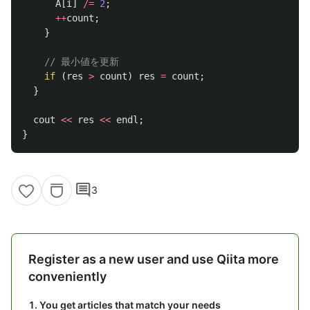
A
[
i
]
/=
2
;
++
count
;
}
// 最小値を更新
if
(
res
>
count
)
res
=
count
;
}
cout
<<
res
<<
endl
;
}
comment
3
Register as a new user and use Qiita more
conveniently
You get articles that match your needs