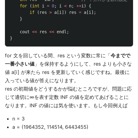
for
(
int
i
=
0
;
i
<
n
;
++
i
)
{
if
(
res
>
a
[
i
])
res
=
a
[
i
];
}
cout
<<
res
<<
endl
;
}
for 文を回している間、res という変数に常に「
今までで
一番小さい値
」を保持するようにして、res よりも小さな
値 a[i] が来たら res を更新していく感じですね。最後に
入っている値が答えになります。
res の初期値をどうするかが悩むところですが、問題に応
じて適切に∞を表す定数 INF の値を定めてあげることに
なります。INF の値には気を使います。もし今回例えば
n = 3
a = (1964352, 114514, 6443455)