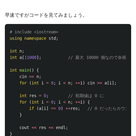
早速ですがコードを見てみましょう。
using
namespace
std
;
int
n
;
int
a
[
11000
];
// 最大 10000 個なので余裕を持っ
int
main
()
{
cin
>>
n
;
for
(
int
i
=
0
;
i
<
n
;
++
i
)
cin
>>
a
[
i
];
int
res
=
0
;
// 初期値は 0 に
for
(
int
i
=
0
;
i
<
n
;
++
i
)
{
if
(
a
[
i
]
==
0
)
++
res
;
// 0 だったらカウント
}
cout
<<
res
<<
endl
;
}