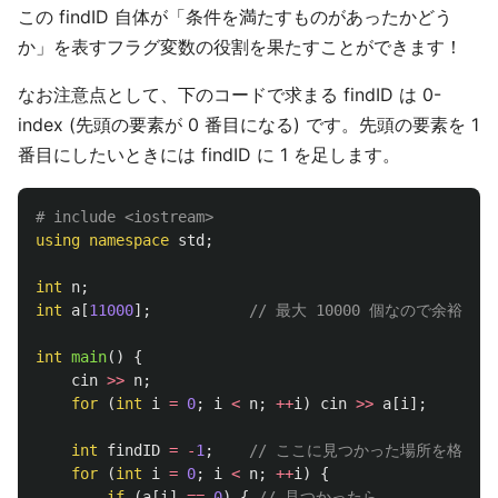
この findID 自体が「条件を満たすものがあったかどう
か」を表すフラグ変数の役割を果たすことができます！
なお注意点として、下のコードで求まる findID は 0-
index (先頭の要素が 0 番目になる) です。先頭の要素を 1
番目にしたいときには findID に 1 を足します。
using
namespace
std
;
int
n
;
int
a
[
11000
];
// 最大 10000 個なので余裕を持っ
int
main
()
{
cin
>>
n
;
for
(
int
i
=
0
;
i
<
n
;
++
i
)
cin
>>
a
[
i
];
int
findID
=
-
1
;
// ここに見つかった場所を格納し
for
(
int
i
=
0
;
i
<
n
;
++
i
)
{
if
(
a
[
i
]
==
0
)
{
// 見つかったら、