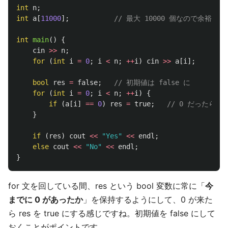
int
n
;
int
a
[
11000
];
// 最大 10000 個なので余裕を持っ
int
main
()
{
cin
>>
n
;
for
(
int
i
=
0
;
i
<
n
;
++
i
)
cin
>>
a
[
i
];
bool
res
=
false
;
// 初期値は false に
for
(
int
i
=
0
;
i
<
n
;
++
i
)
{
if
(
a
[
i
]
==
0
)
res
=
true
;
// 0 だったら t
}
if
(
res
)
cout
<<
"Yes"
<<
endl
;
else
cout
<<
"No"
<<
endl
;
}
for 文を回している間、res という bool 変数に常に「
今
までに 0 があったか
」を保持するようにして、0 が来た
ら res を true にする感じですね。初期値を false にして
おくことがポイントです。