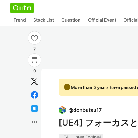
Trend
Stock List
Question
Official Event
Offici
7
9
info
More than 5 years have passed s
@
donbutsu17
[UE4] フォーカス
more_horiz
UE4
UnrealEngine4