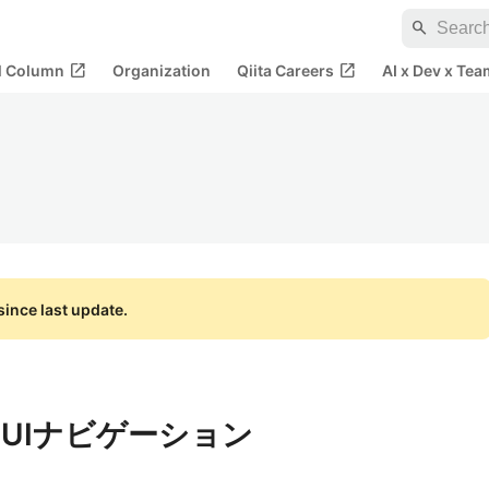
search
open_in_new
open_in_new
al Column
Organization
Qiita Careers
AI x Dev x Tea
ince last update.
とUIナビゲーション