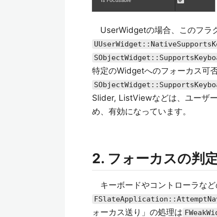
UserWidgetの場合、この
UUserWidget::NativeSupportsK
SObjectWidget::SupportsKeybo
特定のWidgetへのフォーカス
SObjectWidget::SupportsKeybo
Slider, ListViewなど
め、有効になっています。
2. フォーカスの判
キーボードやコントローラなど
FSlateApplication::AttemptNa
ォーカス送り」の処理は
FWeakWi