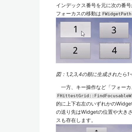
インデックス番号を元に次の番号か
フォーカスの移動は
FWidgetPath
図：1,2,3,4の順に生成されたら
一方、キー操作など「フォーカ
FHittestGrid::FindFocusableW
的に上下右左のいずれかのWidg
の送り先はWidgetの位置や大
スも存在します。