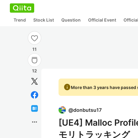
Trend
Stock List
Question
Official Event
Offici
11
12
info
More than 3 years have passed s
@
donbutsu17
[UE4] Malloc Pro
more_horiz
モリトラッキング