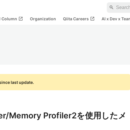
search
open_in_new
open_in_new
al Column
Organization
Qiita Careers
AI x Dev x Tea
ince last update.
filer/Memory Profiler2を使用したメ