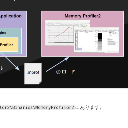
にあります。
ler2\Binaries\MemoryProfiler2