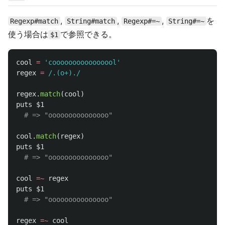
,
,
,
を
Regexp#match
String#match
Regexp#=~
String#=~
使う場合は
で参照できる。
$1
cool
=
'coooooooooooooool'
regex
=
/.(o+)./
regex
.
match
(
cool
)
puts
$1
# => "ooooooooooooooo"
cool
.
match
(
regex
)
puts
$1
# => "ooooooooooooooo"
cool
=~
regex
puts
$1
# => "ooooooooooooooo"
regex
=~
cool