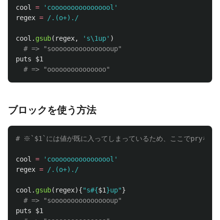
cool
=
'coooooooooooooool'
regex
=
/.(o+)./
cool
.
gsub
(
regex
,
's\1up'
)
# => "soooooooooooooooup"
puts
$1
# => "ooooooooooooooo"  
ブロックを使う方法
# ※`$1`には値が既に入ってしまっているため、ここでpryを再起動し
cool
=
'coooooooooooooool'
regex
=
/.(o+)./
cool
.
gsub
(
regex
){
"s
#{
$1
}
up"
}
# => "soooooooooooooooup"
puts
$1