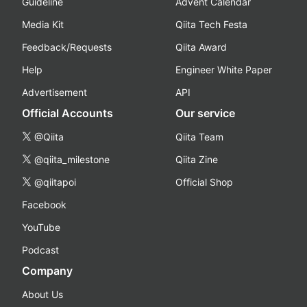
Guideline
Advent Calendar
Media Kit
Qiita Tech Festa
Feedback/Requests
Qiita Award
Help
Engineer White Paper
Advertisement
API
Official Accounts
Our service
@Qiita
Qiita Team
@qiita_milestone
Qiita Zine
@qiitapoi
Official Shop
Facebook
YouTube
Podcast
Company
About Us