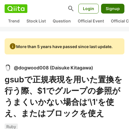
search
Login
Signup
Trend
Stock List
Question
Official Event
Official
info
More than 5 years have passed since last update.
@
dogwood008
(
Daisuke Kitagawa
)
gsubで正規表現を用いた置換を
行う際、$1でグループの参照が
うまくいかない場合は'\1'を使
え、またはブロックを使え
Ruby