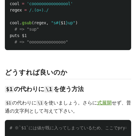
cool
=
'coooooooooooooool'
regex
=
/.(o+)./
cool
.
gsub
(
regex
,
"s
#{
$1
}
up"
)
# => "sup"
puts
$1
# => "ooooooooooooooo"  
どうすれば良いのか
の代わりに
を使う方法
$1
\1
の代わりに
を使いましょう。さらに
式展開
せず、普
$1
\1
通の文字列として与えて下さい。
# ※`$1`には値が既に入ってしまっているため、ここでpryを再起動し