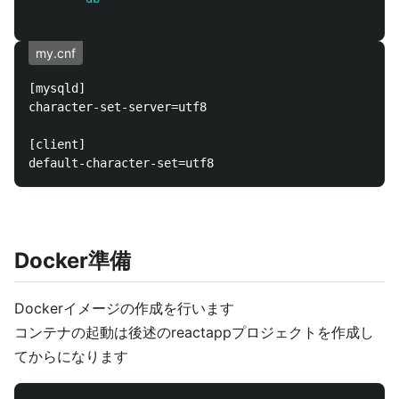
my.cnf
[mysqld]

character-set-server=utf8

[client]

Docker準備
Dockerイメージの作成を行います
コンテナの起動は後述のreactappプロジェクトを作成し
てからになります