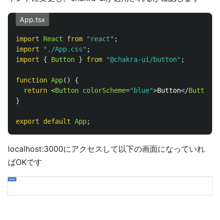
App.tsx
import
React
from
"
react
"
;
import
"
./App.css
"
;
import
{
Button
}
from
"
@chakra-ui/button
"
;
function
App
()
{
return
<
Button
colorScheme
=
"blue"
>
Button
</
Button
>;
}
export
default
App
;
localhost:3000にアクセスして以下の画面になっていれ
ばOKです