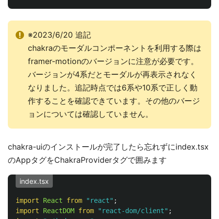
※2023/6/20 追記
chakraのモーダルコンポーネントを利用する際は
framer-motionのバージョンに注意が必要です。
バージョンが4系だとモーダルが再表示されなく
なりました。追記時点では6系や10系で正しく動
作することを確認できています。その他のバージ
ョンについては確認していません。
chakra-uiのインストールが完了したら忘れずにindex.tsx
のAppタグをChakraProviderタグで囲みます
index.tsx
import
React
from
"
react
"
;
import
ReactDOM
from
"
react-dom/client
"
;