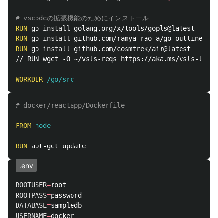
# vscodeの拡張機能のためにインストール
RUN 
go 
install 
RUN 
go 
install 
RUN 
go 
install 
github.com/cosmtrek/air@latest

// RUN wget -O ~/vsls-reqs https://aka.ms/vsls-linux
WORKDIR
 /go/src
# docker/reactapp/Dockerfile
FROM
 node
RUN 
.env
ROOTUSER
=
ROOTPASS
=
DATABASE
=
USERNAME
=