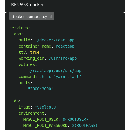
USERPASS
=
docker-compose.yml
services
:
app
:
build
:
./docker/reactapp
container_name
:
reactapp
tty
:
true
working_dir
:
/usr/src/app
volumes
:
-
./reactapp:/usr/src/app
command
:
sh -c "yarn start"
ports
:
-
"
3000:3000"
db
:
image
:
mysql:8.0
environment
:
MYSQL_ROOT_USER
:
${ROOTUSER}
MYSQL_ROOT_PASSWORD
:
${ROOTPASS}