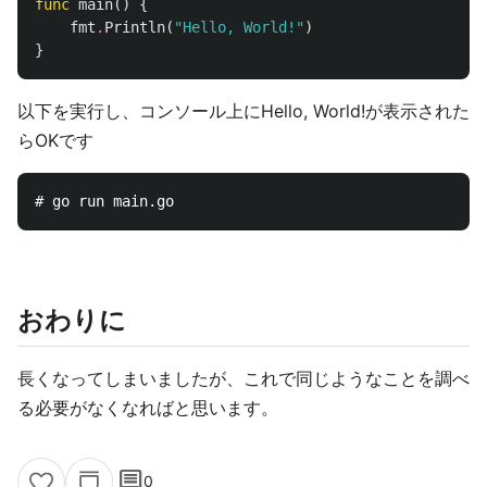
func
main
()
{
fmt
.
Println
(
"Hello, World!"
)
}
以下を実行し、コンソール上にHello, World!が表示された
らOKです
おわりに
長くなってしまいましたが、これで同じようなことを調べ
る必要がなくなればと思います。
comment
0