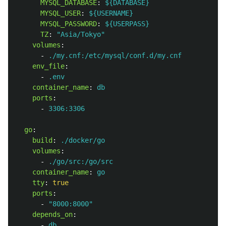
MYSQL_DATABASE
:
${DATABASE}
MYSQL_USER
:
${USERNAME}
MYSQL_PASSWORD
:
${USERPASS}
TZ
:
"
Asia/Tokyo"
volumes
:
-
./my.cnf:/etc/mysql/conf.d/my.cnf
env_file
:
-
.env
container_name
:
db
ports
:
-
3306:3306
go
:
build
:
./docker/go
volumes
:
-
./go/src:/go/src
container_name
:
go
tty
:
true
ports
:
-
"
8000:8000"
depends_on
:
-
db