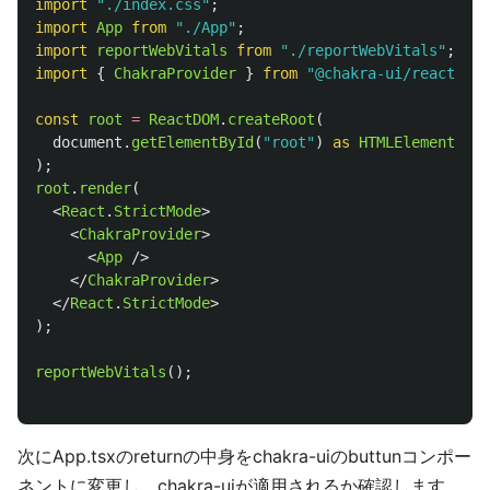
import
"
./index.css
"
;
import
App
from
"
./App
"
;
import
reportWebVitals
from
"
./reportWebVitals
"
;
import
{
ChakraProvider
}
from
"
@chakra-ui/react
"
;
const
root
=
ReactDOM
.
createRoot
(
document
.
getElementById
(
"
root
"
)
as 
HTMLElement
);
root
.
render
(
<
React
.
StrictMode
>
<
ChakraProvider
>
<
App
/>
</
ChakraProvider
>
</
React
.
StrictMode
>
);
reportWebVitals
();
次にApp.tsxのreturnの中身をchakra-uiのbuttunコンポー
ネントに変更し、chakra-uiが適用されるか確認します