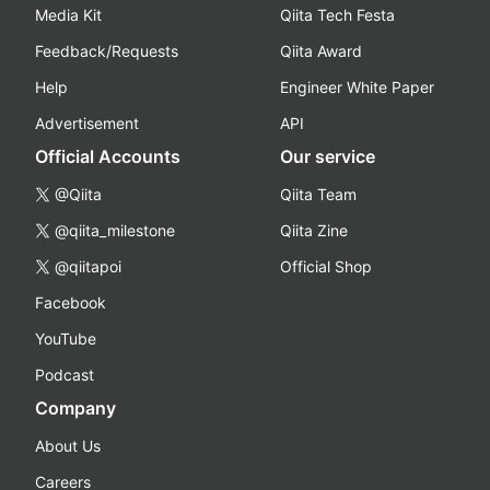
Media Kit
Qiita Tech Festa
Feedback/Requests
Qiita Award
Help
Engineer White Paper
Advertisement
API
Official Accounts
Our service
@Qiita
Qiita Team
@qiita_milestone
Qiita Zine
@qiitapoi
Official Shop
Facebook
YouTube
Podcast
Company
About Us
Careers