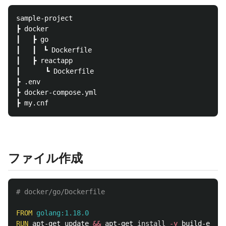
sample-project

┣ docker

┃   ┣ go

┃   ┃　┗ Dockerfile

┃   ┣ reactapp

┃　　　 ┗ Dockerfile

┣ .env

┣ docker-compose.yml

ファイル作成
# docker/go/Dockerfile
FROM
 golang:1.18.0
RUN 
apt-get update 
&&
 apt-get 
install
-y
 build-essen