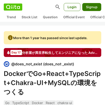
search
Login
Signup
Trend
Stock List
Question
Official Event
Official
info
More than 1 year has passed since last update.
分析屋が異世界転生してエンジニアになった
Advent Calendar
Day 17
@
does_not_exist
(
does_not _exist
)
DockerでGo+React+TypeScrip
t+Chakra-UI+MySQLの環境を
つくる
Go
TypeScript
Docker
React
chakra-ui