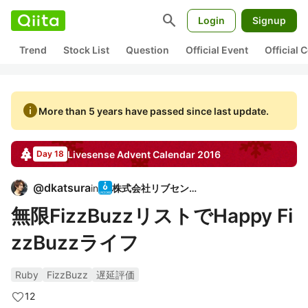
search
Login
Signup
Trend
Stock List
Question
Official Event
Official
info
More than 5 years have passed since last update.
Livesense
Advent Calendar
2016
Day 18
@
dkatsura
in
株式会社リブセンス
無限FizzBuzzリストでHappy Fi
zzBuzzライフ
Ruby
FizzBuzz
遅延評価
12