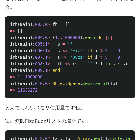
合。
irb
(
main
):
003
:
0
>
fb
=
[]
=>
[]
irb
(
main
):
004
:
0
>
(
1
..
1000000
).
each
do
|
i
|
irb
(
main
):
005
:
1
*
s
=
''
irb
(
main
):
006
:
1
>
s
<<
'Fizz'
if
i
%
3
==
0
irb
(
main
):
007
:
1
>
s
<<
'Buzz'
if
i
%
5
==
0
irb
(
main
):
00
8
:
1
>
fb
<<
(
s
==
''
?
i
.
to_s
:
s
)
irb
(
main
):
00
9
:
1
>
end
=>
1
..
1000000
irb
(
main
):
010
:
0
>
ObjectSpace
.
memsize_of
(
fb
)
=>
11636272
とんでもないメモリ使用量ですね。
次に無限FizzBuzzリストの場合です。
irb
(
main
):
012
:
0
*
lazy_fb
=
Array
.
new
(
1
).
cycle
.
lazy
.
z