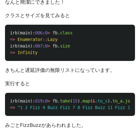
なんと簡潔にできました！
クラスとサイズを見てみると
irb
(
main
):
006
:
0
>
fb
.
class
=>
Enumerator
::
Lazy
irb
(
main
):
007
:
0
>
fb
.
size
=>
Infinity
きちんと遅延評価の無限リストになっています。
実行すると
irb
(
main
):
01
9
:
0
>
fb
.
take
(
15
).
map
(
&
:to_s
).
to_a
.
join
(
"
=>
"1 2 Fizz 4 Buzz Fizz 7 8 Fizz Buzz 11 Fizz 13 14
みごとFizzBuzzがあらわれました。