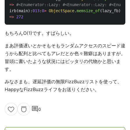
=>
#<Enumerator::Lazy: #<Enumerator::Lazy: #<Enumera
irb
(
main
):
013
:
0
>
ObjectSpace
.
memsize_of
(
lazy_fb
)
=>
272
もちろんO(1)です。すばらしい。
まあ評価遅いとかそもそもランダムアクセスのスピード違
うから配列と比べてもアレだとか色々難癖はありますが、
冒頭に書いたような状況にはピッタリの代物かと思いま
す。
みなさまも、遅延評価の無限FizzBuzzリストを使って、
HappyなFizzBuzzライフをお送りください。
comment
0