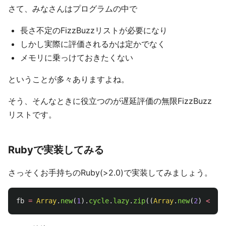
さて、みなさんはプログラムの中で
長さ不定のFizzBuzzリストが必要になり
しかし実際に評価されるかは定かでなく
メモリに乗っけておきたくない
ということが多々ありますよね。
そう、そんなときに役立つのが遅延評価の無限FizzBuzz
リストです。
Rubyで実装してみる
さっそくお手持ちのRuby(>2.0)で実装してみましょう。
fb
=
Array
.
new
(
1
).
cycle
.
lazy
.
zip
((
Array
.
new
(
2
)
<<
"F