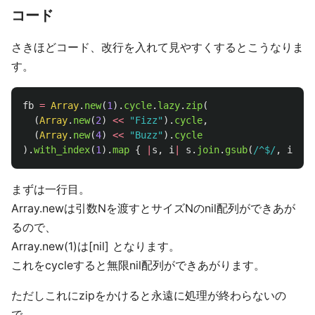
コード
さきほどコード、改行を入れて見やすくするとこうなりま
す。
fb
=
Array
.
new
(
1
).
cycle
.
lazy
.
zip
(
(
Array
.
new
(
2
)
<<
"Fizz"
).
cycle
,
(
Array
.
new
(
4
)
<<
"Buzz"
).
cycle
).
with_index
(
1
).
map
{
|
s
,
i
|
s
.
join
.
gsub
(
/^$/
,
i
.
to_
まずは一行目。
Array.newは引数Nを渡すとサイズNのnil配列ができあが
るので、
Array.new(1)は[nil] となります。
これをcycleすると無限nil配列ができあがります。
ただしこれにzipをかけると永遠に処理が終わらないの
で、