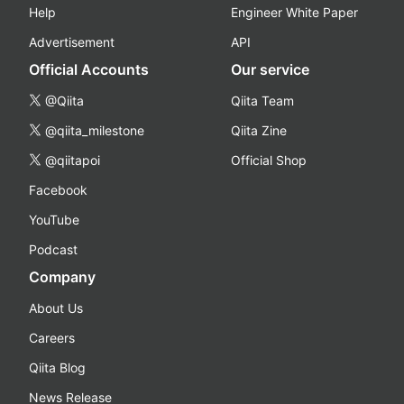
Help
Engineer White Paper
Advertisement
API
Official Accounts
Our service
@Qiita
Qiita Team
@qiita_milestone
Qiita Zine
@qiitapoi
Official Shop
Facebook
YouTube
Podcast
Company
About Us
Careers
Qiita Blog
News Release