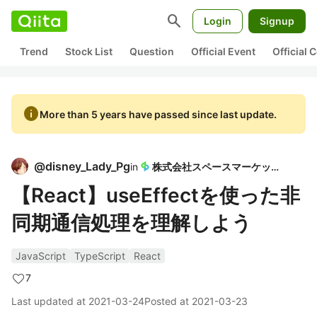
search
Login
Signup
Trend
Stock List
Question
Official Event
Official
info
More than 5 years have passed since last update.
@
disney_Lady_Pg
in
株式会社スペースマーケット
【React】useEffectを使った非
同期通信処理を理解しよう
JavaScript
TypeScript
React
7
Last updated at
2021-03-24
Posted at
2021-03-23