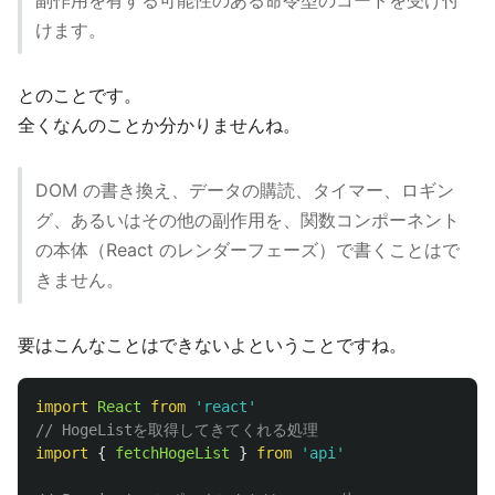
副作用を有する可能性のある命令型のコードを受け付
けます。
とのことです。
全くなんのことか分かりませんね。
DOM の書き換え、データの購読、タイマー、ロギン
グ、あるいはその他の副作用を、関数コンポーネント
の本体（React のレンダーフェーズ）で書くことはで
きません。
要はこんなことはできないよということですね。
import
React
from
'
react
'
// HogeListを取得してきてくれる処理
import
{
fetchHogeList
}
from
'
api
'