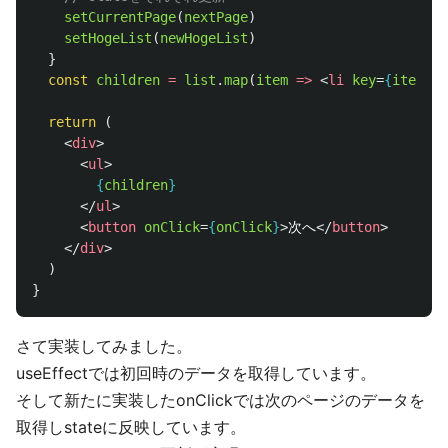
setCurrentPage
(
nextPage
)
setHogeList
(
newHogeList
)
}
const
children
=
list
.
map
(
item
=>
<
li
key
=
{
item
.
id
return 
(
<
div
>
<
ul
>
{
children
}
</
ul
>
<
button
onClick
=
{
onClick
}
>
次へ
</
button
>
</
div
>
)
}
さて実装してみました。
useEffectでは初回時のデータを取得しています。
そして新たに実装したonClickでは次のページのデータを
取得しstateに反映しています。