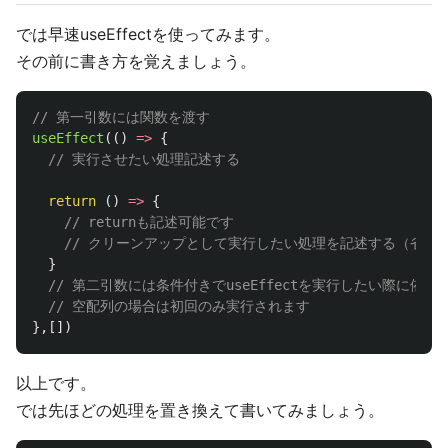
では早速useEffectを使ってみます。
その前に書き方を覚えましょう。
// 第一引数には関数を渡す
useEffect
(()
=>
{
// 実行させたい処理記述する
return 
()
=>
{
// returnも記述可能です
// クリーンアップとして実行したい処理を記述する（省略
}
// 第二引数には条件付きでuseEffectを実行したい際に依
// 空配列の場合は初回のみ実行されます
},[])
以上です。
では先ほどの処理を置き換えて書いてみましょう。