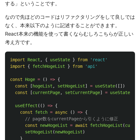
する」ということです。
なので先ほどのコードはリファクタリングをして良しでは
なく、本来以下のように記述することができます。
React本来の機能を使って書くならむしろこちらが正しい
考え方です。
import
React
,
{
useState
}
from
'
react
'
import
{
fetchHogeList
}
from
'
api
'
const
Hoge
=
()
=>
{
const
[
hogeList
,
setHogeList
]
=
useState
([])
const
[
currentPage
,
setCurrentPage
]
=
useState
(
1
)
useEffect
(()
=>
{
const
fetch
=
async 
()
=>
{
// page数をcurrentPageから引くように修正
const
newHogeList
=
await
fetchHogeList
(
curren
setHogeList
(
newHogeList
)
}