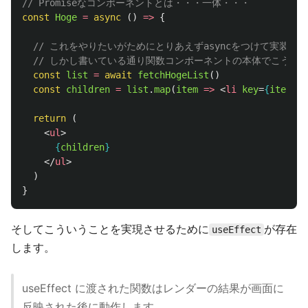
// Promiseなコンポーネントとは・・・一体・・・
const
Hoge
=
async 
()
=>
{
// これをやりたいがためにとりあえずasyncをつけて実装し
// しかし書いている通り関数コンポーネントの本体でこうい
const
list
=
await
fetchHogeList
()
const
children
=
list
.
map
(
item
=>
<
li
key
=
{
item
.
id
return 
(
<
ul
>
{
children
}
</
ul
>
)
}
そしてこういうことを実現させるために
が存在
useEffect
します。
useEffect に渡された関数はレンダーの結果が画面に
反映された後に動作します。