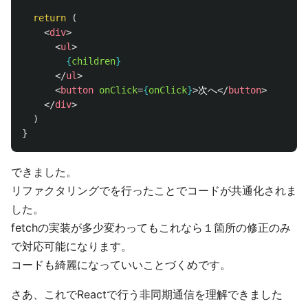
return 
(
<
div
>
<
ul
>
{
children
}
</
ul
>
<
button
onClick
=
{
onClick
}
>
次へ
</
button
>
</
div
>
)
}
できました。
リファクタリングでを行ったことでコードが共通化されま
した。
fetchの実装が多少変わってもこれなら１箇所の修正のみ
で対応可能になります。
コードも綺麗になっていいことづくめです。
さあ、これでReactで行う非同期通信を理解できました