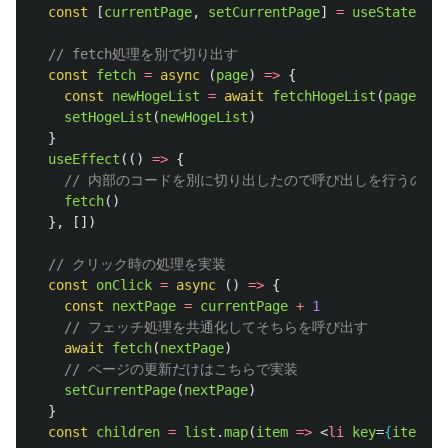
const
[
currentPage
,
setCurrentPage
]
=
useState
(
1
)
// fetch処理を別で切り出す
const
fetch
=
async 
(
page
)
=>
{
const
newHogeList
=
await
fetchHogeList
(
page
)
setHogeList
(
newHogeList
)
}
useEffect
(()
=>
{
// 内部のコードを別に切り出したので呼び出しを行うのみ
fetch
()
},
[])
// クリック時の処理を実装
const
onClick
=
async 
()
=>
{
const
nextPage
=
currentPage
+
1
// フェッチ処理を共通化してそちらを呼び出す
await
fetch
(
nextPage
)
// ページの更新だけはこちらで実装
setCurrentPage
(
nextPage
)
}
const
children
=
list
.
map
(
item
=>
<
li
key
=
{
item
.
id