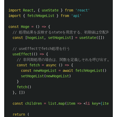
import
React
,
{
useState
}
from
'
react
'
import
{
fetchHogeList
}
from
'
api
'
const
Hoge
=
()
=>
{
// 処理結果を反映するstateを用意する、初期値は空配列
const
[
hogeList
,
setHogeList
]
=
useState
([])
// useEffectでfetch処理を行う
useEffect
(()
=>
{
// 非同期処理の場合は、関数を定義しそれを呼び出すよう
const
fetch
=
async 
()
=>
{
const
newHogeList
=
await
fetchHogeList
()
setHogeList
(
newHogeList
)
}
fetch
()
},
[])
const
children
=
list
.
map
(
item
=>
<
li
key
=
{
item
.
id
return 
(