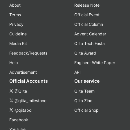
About
Release Note
Terms
Official Event
Privacy
Official Column
Guideline
Advent Calendar
Media Kit
Qiita Tech Festa
Feedback/Requests
Qiita Award
Help
Engineer White Paper
Advertisement
API
Official Accounts
Our service
@Qiita
Qiita Team
@qiita_milestone
Qiita Zine
@qiitapoi
Official Shop
Facebook
YouTube