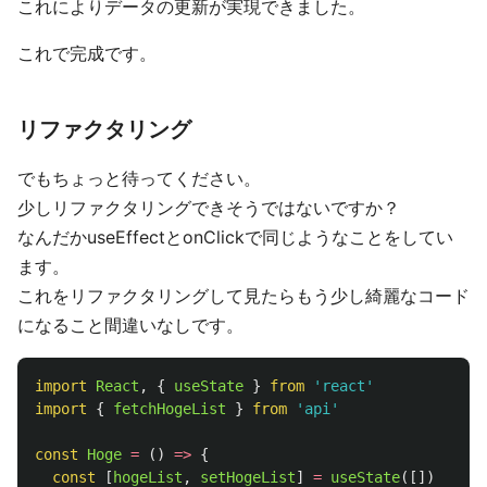
これによりデータの更新が実現できました。
これで完成です。
リファクタリング
でもちょっと待ってください。
少しリファクタリングできそうではないですか？
なんだかuseEffectとonClickで同じようなことをしてい
ます。
これをリファクタリングして見たらもう少し綺麗なコード
になること間違いなしです。
import
React
,
{
useState
}
from
'
react
'
import
{
fetchHogeList
}
from
'
api
'
const
Hoge
=
()
=>
{
const
[
hogeList
,
setHogeList
]
=
useState
([])