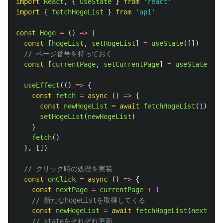
import
React
,
{
useState
}
from
'
react
'
import
{
fetchHogeList
}
from
'
api
'
const
Hoge
=
()
=>
{
const
[
hogeList
,
setHogeList
]
=
useState
([])
// ページ番号を持っておく
const
[
currentPage
,
setCurrentPage
]
=
useState
(
1
)
useEffect
(()
=>
{
const
fetch
=
async 
()
=>
{
const
newHogeList
=
await
fetchHogeList
(
1
)
setHogeList
(
newHogeList
)
}
fetch
()
},
[])
// クリック時の処理を実装
const
onClick
=
async 
()
=>
{
const
nextPage
=
currentPage
+
1
// 新たなhogeListを取得してくる
const
newHogeList
=
await
fetchHogeList
(
nextPage
// stateをそれぞれ更新