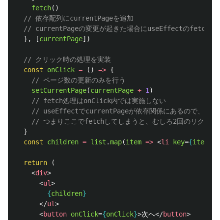
fetch
()
// 依存配列にcurrentPageを追加
// currentPageの変更が起きた場合にuseEffectのfetc
},
[
currentPage
])
// クリック時の処理を実装
const
onClick
=
()
=>
{
// ページ数の更新のみを行う
setCurrentPage
(
currentPage
+
1
)
// fetch処理はonClick内では実施しない
// useEffectでcurrentPageが依存関係にあるので、
// つまりここでfetchしてしまうと、むしろ2回のリク
}
const
children
=
list
.
map
(
item
=>
<
li
key
=
{
item
.
id
return 
(
<
div
>
<
ul
>
{
children
}
</
ul
>
<
button
onClick
=
{
onClick
}
>
次へ
</
button
>