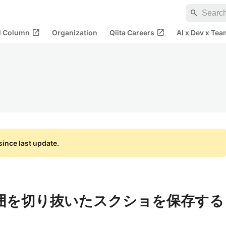
search
open_in_new
open_in_new
al Column
Organization
Qiita Careers
AI x Dev x Tea
ince last update.
した範囲を切り抜いたスクショを保存する