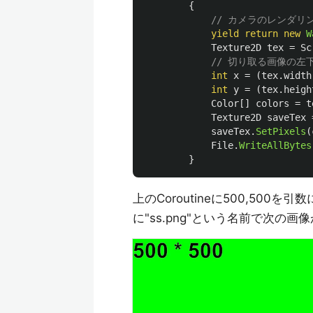
{
// カメラのレンダリ
yield
return
new
W
Texture2D
tex
=
Sc
// 切り取る画像の左
int
x
=
(
tex
.
width
int
y
=
(
tex
.
heigh
Color
[]
colors
=
t
Texture2D
saveTex
saveTex
.
SetPixels
(
File
.
WriteAllBytes
}
上のCoroutineに500,500を引
に"ss.png"という名前で次の画