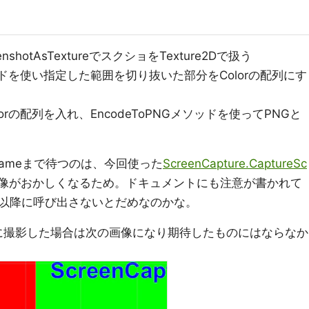
creenshotAsTextureでスクショをTexture2Dで扱う
lsメソッドを使い指定した範囲を切り抜いた部分をColorの配列にす
olorの配列を入れ、EncodeToPNGメソッドを使ってPNGと
dOfFrameまで待つのは、今回使った
ScreenCapture.CaptureSc
像がおかしくなるため。ドキュメントにも注意が書かれて
以降に呼び出さないとだめなのかな。
ameせずに撮影した場合は次の画像になり期待したものにはならなか