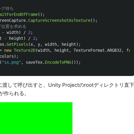
ング待ち
aitForEndOfFrame
();
reenCapture
.
CaptureScreenshotAsTexture
();
下位置を求める
-
width
)
/
2
;
t
-
height
)
/
2
;
ex
.
GetPixels
(
x
,
y
,
width
,
height
);
=
new
Texture2D
(
width
,
height
,
TextureFormat
.
ARGB32
,
fal
colors
);
(
"ss.png"
,
saveTex
.
EncodeToPNG
());
数に渡して呼び出すと、Unity Projectのrootディレクトリ直
像が作られる。