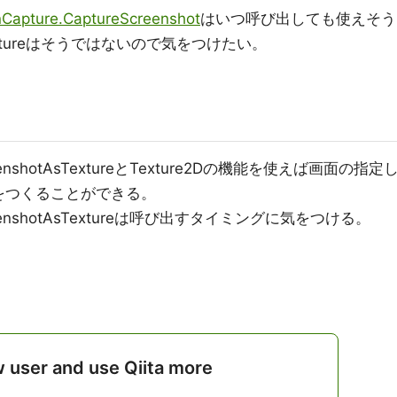
nCapture.CaptureScreenshot
はいつ呼び出しても使えそう
AsTextureはそうではないので気をつけたい。
ScreenshotAsTextureとTexture2Dの機能を使えば画面の指定
をつくることができる。
eScreenshotAsTextureは呼び出すタイミングに気をつける。
w user and use Qiita more