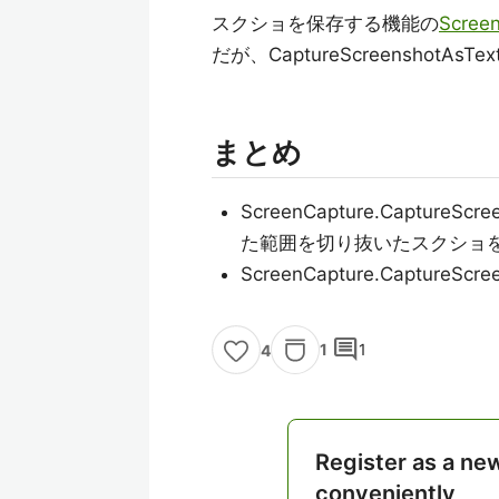
スクショを保存する機能の
Scree
だが、CaptureScreenshot
まとめ
ScreenCapture.Capture
た範囲を切り抜いたスクショ
ScreenCapture.Captur
comment
1
1
4
Register as a ne
conveniently