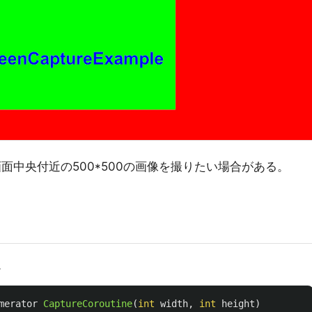
、画面中央付近の500*500の画像を撮りたい場合がある。
。
merator
CaptureCoroutine
(
int
width
,
int
height
)