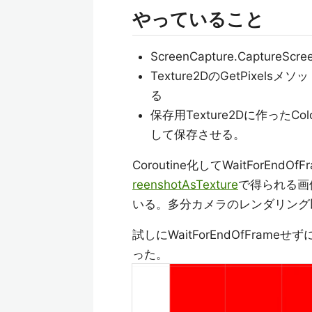
やっていること
ScreenCapture.CaptureS
Texture2DのGetPixe
る
保存用Texture2Dに作ったC
して保存させる。
Coroutine化してWaitForEn
reenshotAsTexture
で得られる画
いる。多分カメラのレンダリング
試しにWaitForEndOfFr
った。