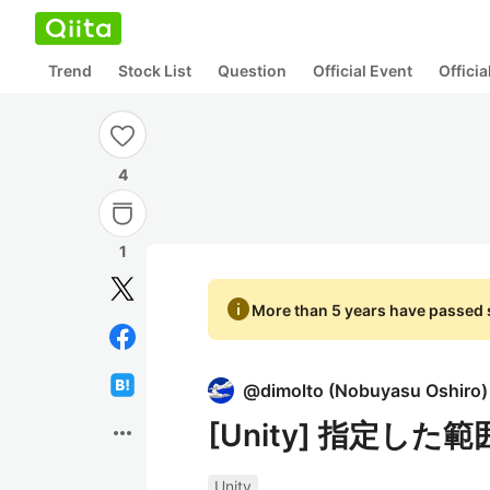
Trend
Stock List
Question
Official Event
Offici
4
1
info
More than 5 years have passed s
@
dimolto
(
Nobuyasu Oshiro
)
[Unity] 指定
more_horiz
Unity