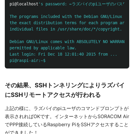
pi@localhost
's password: ←ラズパイのpiユーザのパスワード
The programs included with the Debian GNU/Linux syst
the exact distribution terms for each program are de
individual files in /usr/share/doc/*/copyright.

Debian GNU/Linux comes with ABSOLUTELY NO WARRANTY, 
permitted by applicable law.

Last login: Fri Dec 18 12:01:40 2015 from ...

その結果、SSHトンネリングによりラズパイ
にSSHリモートアクセスが行われる
上記の様に、ラズパイのpiユーザのコマンドプロンプトが
表示されればOKです。インターネットからSORACOM Air
でPPP接続しているRaspberry PiをSSHアクセスすること
ができました！