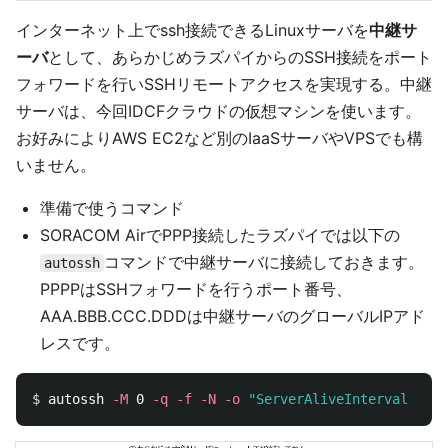
インターネット上でssh接続できるLinuxサーバを
中継サ
ーバ
として、あらかじめラズパイからのSSH接続をポート
フォワードを行いSSHリモートアクセスを実現する。中継
サーバは、今回IDCFクラウドの仮想マシンを使います。
お好みによりAWS EC2など別のIaaSサーバやVPSでも構
いません。
準備で使うコマンド
SORACOM AirでPPP接続したラズパイでは以下の
コマンドで中継サーバに接続しておきます。
autossh
PPPPはSSHフォワードを行うポート番号、
AAA.BBB.CCC.DDDは中継サーバのグローバルIPアド
レスです。
$ 
autossh 
-M
 0 
-q
-f
-N
-o
"ServerAliveInterval 60"