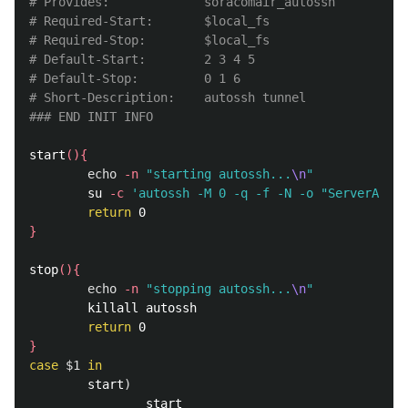
# Provides:             soracomair_autossh
# Required-Start:       $local_fs
# Required-Stop:        $local_fs
# Default-Start:        2 3 4 5
# Default-Stop:         0 1 6
# Short-Description:    autossh tunnel
### END INIT INFO
start
(){
echo
-n
"starting autossh...
\n
"
        su 
-c
'autossh -M 0 -q -f -N -o "ServerAlive
return 
}
stop
(){
echo
-n
"stopping autossh...
\n
"
        killall autossh

return 
}
case
$1
in

start
)
                start
