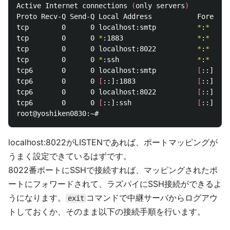
Active Internet connections 
(
only servers
)
Proto Recv-Q Send-Q Local Address           Foreign 
tcp        0      0 localhost:smtp          
*
:
*
     
tcp        0      0 
*
:1883                  
*
:
*
     
tcp        0      0 localhost:8022          
*
:
*
    
tcp        0      0 
*
:ssh                   
*
:
*
     
tcp6       0      0 localhost:smtp          
[
::]:
*
  
tcp6       0      0 
[
::]:1883               
[
::]:
*
  
tcp6       0      0 localhost:8022          
[
::]:
*
  
tcp6       0      0 
[
::]:ssh                
[
::]:
*
  
localhost:8022がLISTENであれば、ポートマッピングが
うまく設定できているはずです。
8022番ポートにSSHで接続すれば、マッピングされたポ
ートにフォワードされて、ラズパイにSSH接続ができるよ
うになります。
コマンドで中継サーバからログアウ
exit
トしておくか、そのまま以下の接続手順を行います。