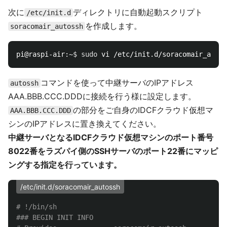
次に
ディレクトリに自動起動スクリプト
/etc/init.d
を作成します。
soracomair_autossh
pi@raspi-air:~
$ 
sudo 
コマンドを使って中継サーバのIPアドレス
autossh
AAA.BBB.CCC.DDDに接続を行う様に設定します。
の部分をご自身のIDCFクラウド仮想マ
AAA.BBB.CCC.DDD
シンのIPアドレスに置き換えてください。
中継サーバとなるIDCFクラウド仮想マシンのポート番号
8022番をラズパイ側のSSHサーバのポート22番にマッピ
ングする指定を行っています。
/etc/init.d/soracomair_autossh
# !/bin/sh
### BEGIN INIT INFO