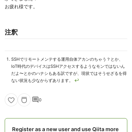
お疲れ様です。
注釈
SSHでリモートメンテする運用自体アカンのちゃう？とか、
IoT時代のデバイスはSSHアクセスするようなモンではないん
だよ〜とかのハナシもある訳ですが、現状ではそうせざるを得
ない状況も少なからずあります。
↩
comment
0
Register as a new user and use Qiita more