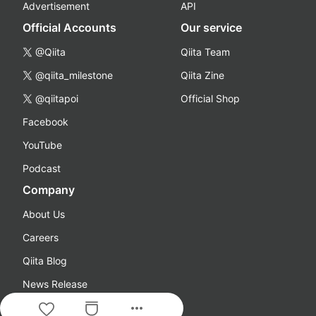
Advertisement
API
Official Accounts
Our service
@Qiita
Qiita Team
@qiita_milestone
Qiita Zine
@qiitapoi
Official Shop
Facebook
YouTube
Podcast
Company
About Us
Careers
Qiita Blog
News Release
more_horiz