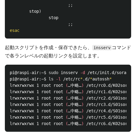
;;
        stop
)
                stop

;;
esac
起動スクリプトを作成・保存できたら、
コマンド
insserv
で各ランレベルの起動リンクを設定します。
pi@raspi-air:~
$ 
sudo 
insserv 
-d
 /etc/init.d/soracoma
pi@raspi-air:~
$ 
ls
-l
 /etc/rc
*
.d/
*
autossh
*
lrwxrwxrwx 1 root root 
(
…中略…
)
 /etc/rc0.d/K02soraco
lrwxrwxrwx 1 root root 
(
…中略…
)
 /etc/rc1.d/K02soraco
lrwxrwxrwx 1 root root 
(
…中略…
)
 /etc/rc2.d/S01soraco
lrwxrwxrwx 1 root root 
(
…中略…
)
 /etc/rc3.d/S01soraco
lrwxrwxrwx 1 root root 
(
…中略…
)
 /etc/rc4.d/S01soraco
lrwxrwxrwx 1 root root 
(
…中略…
)
 /etc/rc5.d/S01soraco
lrwxrwxrwx 1 root root 
(
…中略…
)