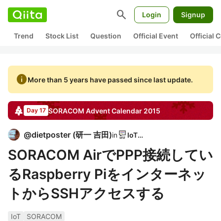
search
Login
Signup
Trend
Stock List
Question
Official Event
Official
info
More than 5 years have passed since last update.
SORACOM
Advent Calendar
2015
Day 17
@
dietposter
(
研一 吉田
)
in
IoTLT
SORACOM AirでPPP接続してい
るRaspberry Piをインターネッ
トからSSHアクセスする
IoT
SORACOM