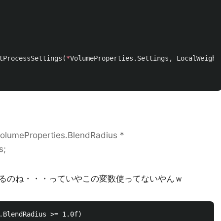
tProcessSettings
(
*
VolumeProperties
.
Settings
,
LocalWeight
VolumeProperties.BlendRadius *
s;
るのね・・・っていやこの変数使ってないやんｗ