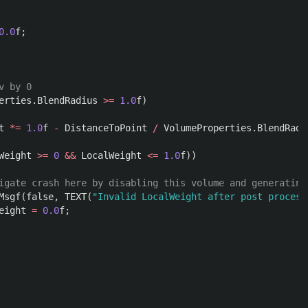
0.0
f
;
v by 0
erties
.
BlendRadius
>=
1.0
f
)
t
*=
1.0
f
-
DistanceToPoint
/
VolumeProperties
.
BlendRadi
Weight
>=
0
&&
LocalWeight
<=
1.0
f
))
igate crash here by disabling this volume and generating
Msgf
(
false
,
TEXT
(
"Invalid LocalWeight after post process
eight
=
0.0
f
;