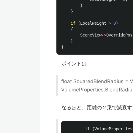
}
}
if
(
LocalWeight
>
0
)
{
SceneView
->
OverridePos
}
}
ポイントは
float SquaredBlendRadius = 
VolumeProperties.BlendRadiu
なるほど、距離の２乗で減衰す
  		if (VolumeProperties.BlendRadius >= 1.0f)
