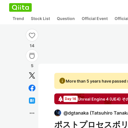
Trend
Stock List
Question
Official Event
Offici
14
5
info
More than 5 years have passed s
Unreal Engine 4 (UE4) そ
Day 16
more_horiz
@
dgtanaka
(
Tatsuhiro Tanak
ポストプロセスボ