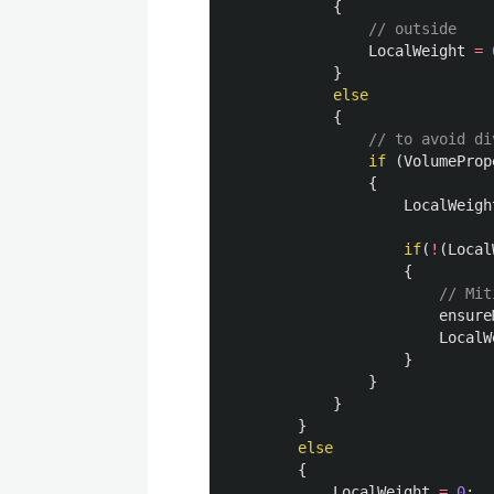
{
// outside
LocalWeight
=
}
else
{
// to avoid di
if
(
VolumeProp
{
LocalWeigh
if
(
!
(
Local
{
// Mit
ensure
LocalW
}
}
}
}
else
{
LocalWeight
=
0
;