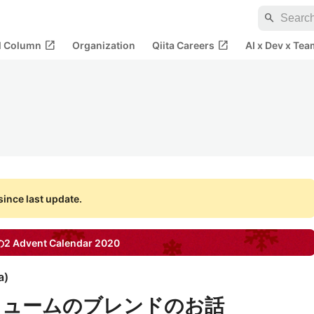
search
open_in_new
open_in_new
al Column
Organization
Qiita Careers
AI x Dev x Tea
ince last update.
の2
Advent Calendar
2020
a
)
リュームのブレンドのお話