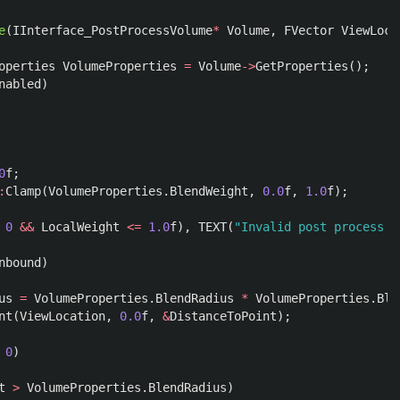
e
(
IInterface_PostProcessVolume
*
Volume
,
FVector
ViewLoca
operties
VolumeProperties
=
Volume
->
GetProperties
();
nabled
)
0
f
;
:
Clamp
(
VolumeProperties
.
BlendWeight
,
0.0
f
,
1.0
f
);
0
&&
LocalWeight
<=
1.0
f
),
TEXT
(
"Invalid post process b
nbound
)
us
=
VolumeProperties
.
BlendRadius
*
VolumeProperties
.
Ble
nt
(
ViewLocation
,
0.0
f
,
&
DistanceToPoint
);
0
)
t
>
VolumeProperties
.
BlendRadius
)