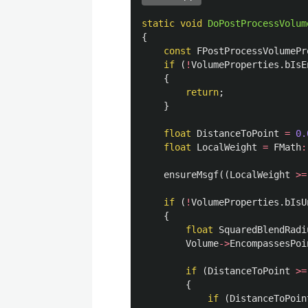
static
void
DoPostProcessVolum
{
const
FPostProcessVolumePr
if
(
!
VolumeProperties
.
bIsE
{
return
;
}
float
DistanceToPoint
=
0.
float
LocalWeight
=
FMath
:
ensureMsgf
((
LocalWeight
>=
if
(
!
VolumeProperties
.
bIsU
{
float
SquaredBlendRadi
Volume
->
EncompassesPoi
if
(
DistanceToPoint
>=
{
if
(
DistanceToPoin