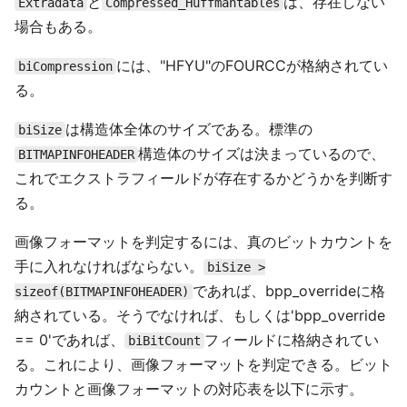
と
は、存在しない
Extradata
Compressed_Huffmantables
場合もある。
には、"HFYU"のFOURCCが格納されてい
biCompression
る。
は構造体全体のサイズである。標準の
biSize
構造体のサイズは決まっているので、
BITMAPINFOHEADER
これでエクストラフィールドが存在するかどうかを判断す
る。
画像フォーマットを判定するには、真のビットカウントを
手に入れなければならない。
biSize >
であれば、bpp_overrideに格
sizeof(BITMAPINFOHEADER)
納されている。そうでなければ、もしくは'bpp_override
== 0'であれば、
フィールドに格納されてい
biBitCount
る。これにより、画像フォーマットを判定できる。ビット
カウントと画像フォーマットの対応表を以下に示す。