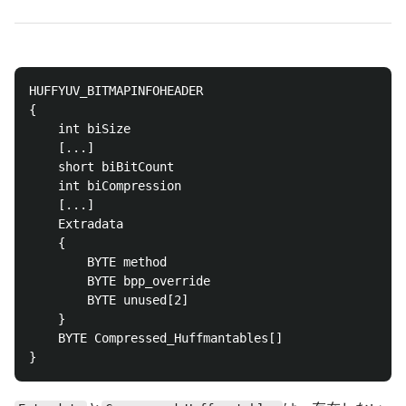
HUFFYUV_BITMAPINFOHEADER

{

    int biSize

    [...]

    short biBitCount

    int biCompression

    [...]

    Extradata

    {

        BYTE method

        BYTE bpp_override

        BYTE unused[2]

    }

    BYTE Compressed_Huffmantables[]
