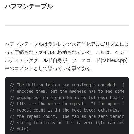
ハフマンテーブル
ハフマンテーブルはランレングス符号化アルゴリズムによ
って圧縮されファイルに格納されている。これは、ベン・
ルディアックグールド自身が、ソースコード(tables.cpp)
中のコメントとして語っている事である。
// The Huffman tables are run-length encoded.  (I co
// encoded them, but the madness has to end somewher
// decompression algorithm is as follows: Read a byt
// bits are the value to repeat.  If the upper three
// repeat count is in the next byte; otherwise, the 
// the repeat count.  The tables are zero-terminated
// string functions on them (a zero byte can never a
// data).