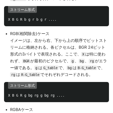
ストリーム形式
RGB(相関除去)ケース
イメージは、左から右、下から上の順序でビットスト
リームに格納される。各ピクセルは、BGR 24ビット
形式の3バイトで表現される。ここで、
は特に使わ
X
れず、
が最初のピクセルで、
、
、
がエラ
BGR
g
bg
rg
ー値である。
は
で、
は
で、
g
G_table
bg
B-G_table
は
でそれぞれデコードされる。
rg
R-G_table
ストリーム形式
RGBAケース