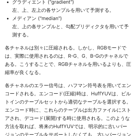
グラディエント ("gradient")
左、上、左上の各サンプルを用いて予測する。
メディアン ("median")
左、上の各サンプルと、勾配プリディクタを用いて予
測する。
各チャネルは別々に圧縮される。しかし、RGBモードで
は、実際に使用されるのは、R-G、G、B-Gのチャネルで
ある。こうすることで、RGBチャネルを用いるよりも、圧
縮率が良くなる。
各チャネルのエラー信号は、ハフマン符号表を用いてエン
コードされる。エンコード(圧縮)時は、HuffYUVは、ビル
トインのテーブルセットから適切なテーブルを選択する。
エンコード時に、これらのテーブルは出力ファイルにスト
アされ、デコード(展開)する時に使用される。このような
方法を取れば、将来のHuffYUVでは、明示的に古いバー
ジョンのテーブルをサポートしなくても、古いバージョン