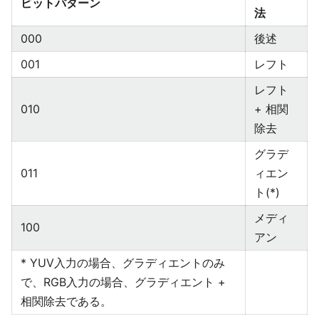
ビットパターン
法
000
後述
001
レフト
レフト
010
+ 相関
除去
グラデ
011
ィエン
ト(*)
メディ
100
アン
* YUV入力の場合、グラディエントのみ
で、RGB入力の場合、グラディエント +
相関除去である。