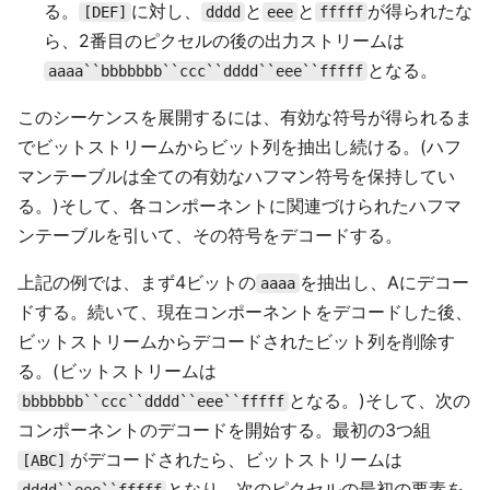
る。
に対し、
と
と
が得られたな
[DEF]
dddd
eee
fffff
ら、2番目のピクセルの後の出力ストリームは
となる。
aaaa``bbbbbbb``ccc``dddd``eee``fffff
このシーケンスを展開するには、有効な符号が得られるま
でビットストリームからビット列を抽出し続ける。(ハフ
マンテーブルは全ての有効なハフマン符号を保持してい
る。)そして、各コンポーネントに関連づけられたハフマ
ンテーブルを引いて、その符号をデコードする。
上記の例では、まず4ビットの
を抽出し、Aにデコー
aaaa
ドする。続いて、現在コンポーネントをデコードした後、
ビットストリームからデコードされたビット列を削除す
る。(ビットストリームは
となる。)そして、次の
bbbbbbb``ccc``dddd``eee``fffff
コンポーネントのデコードを開始する。最初の3つ組
がデコードされたら、ビットストリームは
[ABC]
となり、次のピクセルの最初の要素を