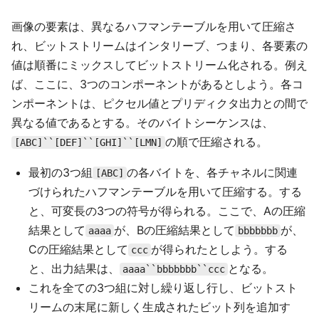
画像の要素は、異なるハフマンテーブルを用いて圧縮さ
れ、ビットストリームはインタリーブ、つまり、各要素の
値は順番にミックスしてビットストリーム化される。例え
ば、ここに、3つのコンポーネントがあるとしよう。各コ
ンポーネントは、ピクセル値とプリディクタ出力との間で
異なる値であるとする。そのバイトシーケンスは、
の順で圧縮される。
[ABC]``[DEF]``[GHI]``[LMN]
最初の3つ組
の各バイトを、各チャネルに関連
[ABC]
づけられたハフマンテーブルを用いて圧縮する。する
と、可変長の3つの符号が得られる。ここで、Aの圧縮
結果として
が、Bの圧縮結果として
が、
aaaa
bbbbbbb
Cの圧縮結果として
が得られたとしよう。する
ccc
と、出力結果は、
となる。
aaaa``bbbbbbb``ccc
これを全ての3つ組に対し繰り返し行し、ビットスト
リームの末尾に新しく生成されたビット列を追加す