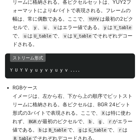
リームに格納される。各ピクセルセットは、YUY2フ
ォーマットにより4バイトで表現される。フレームの
幅は、常に偶数である。ここで、
は最初の2ピク
YUYV
セルで、
、
、
はエラー値である。
は
y
u
v
y
Y_table
で、
は
で、
は
でそれぞれデコー
u
U_table
v
V_table
ドされる。
ストリーム形式
RGBケース
イメージは、左から右、下から上の順序でビットスト
リームに格納される。各ピクセルは、BGR 24ビット
形式の3バイトで表現される。ここで、
は特に使わ
X
れず、
が最初のピクセルで、
、
、
がエラー
BGR
b
g
r
値である。
は
で、
は
で、
は
b
B_table
g
G_table
r
でそれぞれデコードされる。
R_table