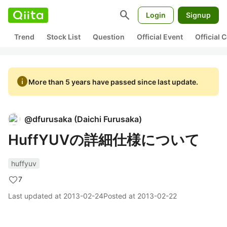
search
Login
Signup
Trend
Stock List
Question
Official Event
Official
info
More than 5 years have passed since last update.
@
dfurusaka
(
Daichi Furusaka
)
HuffYUVの詳細仕様について
huffyuv
7
Last updated at
2013-02-24
Posted at
2013-02-22