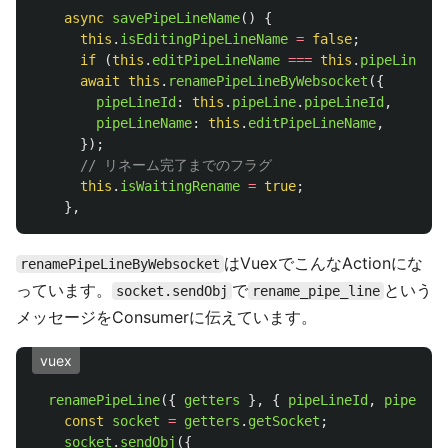
async
savePipeLineName
()
{
this
.
isEditingPipeLineName
=
false
;
if 
(
this
.
editPipeLineName
===
this
.
pipeLine
.
na
await
this
.
renamePipeLineByWebsocket
({
pipeLineId
:
this
.
pipeLine
.
pipeLineId
,
pipeLineName
:
this
.
editPipeLineName
,
});
// リネーム完了までのフラグ
this
.
isWaitingRename
=
true
;
},
はVuexでこんなActionにな
renamePipeLineByWebsocket
っています。
で
という
socket.sendObj
rename_pipe_line
メッセージをConsumerに伝えています。
vuex
renamePipeLine
({
getters
},
{
pipeLineId
,
pipeLine
const
socket
=
getters
.
getSocket
;
socket
.
sendObj
({