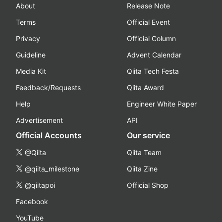
About
Release Note
Terms
Official Event
Privacy
Official Column
Guideline
Advent Calendar
Media Kit
Qiita Tech Festa
Feedback/Requests
Qiita Award
Help
Engineer White Paper
Advertisement
API
Official Accounts
Our service
@Qiita
Qiita Team
@qiita_milestone
Qiita Zine
@qiitapoi
Official Shop
Facebook
YouTube