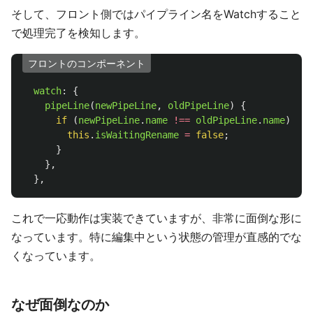
そして、フロント側ではパイプライン名をWatchすること
で処理完了を検知します。
フロントのコンポーネント
watch
:
{
pipeLine
(
newPipeLine
,
oldPipeLine
)
{
if 
(
newPipeLine
.
name
!==
oldPipeLine
.
name
)
{
this
.
isWaitingRename
=
false
;
}
},
},
これで一応動作は実装できていますが、非常に面倒な形に
なっています。特に編集中という状態の管理が直感的でな
くなっています。
なぜ面倒なのか