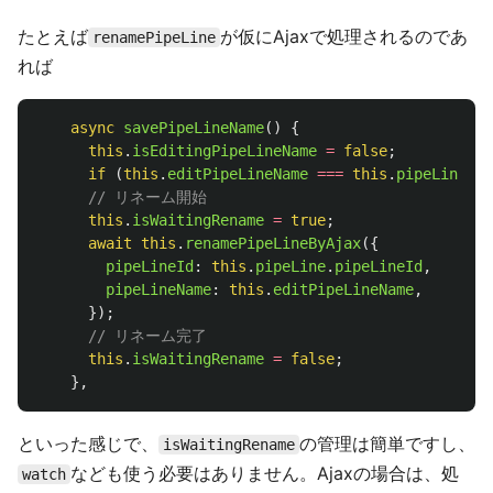
たとえば
が仮にAjaxで処理されるのであ
renamePipeLine
れば
async
savePipeLineName
()
{
this
.
isEditingPipeLineName
=
false
;
if 
(
this
.
editPipeLineName
===
this
.
pipeLine
.
na
// リネーム開始
this
.
isWaitingRename
=
true
;
await
this
.
renamePipeLineByAjax
({
pipeLineId
:
this
.
pipeLine
.
pipeLineId
,
pipeLineName
:
this
.
editPipeLineName
,
});
// リネーム完了
this
.
isWaitingRename
=
false
;
},
といった感じで、
の管理は簡単ですし、
isWaitingRename
なども使う必要はありません。Ajaxの場合は、処
watch