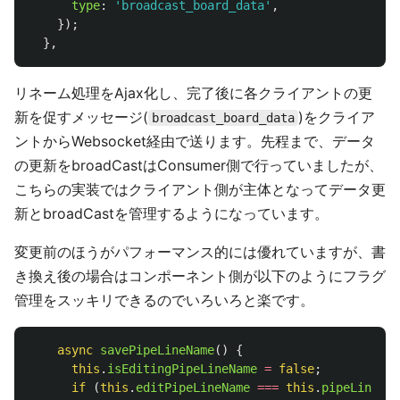
type
:
'
broadcast_board_data
'
,
});
},
リネーム処理をAjax化し、完了後に各クライアントの更
新を促すメッセージ(
)をクライア
broadcast_board_data
ントからWebsocket経由で送ります。先程まで、データ
の更新をbroadCastはConsumer側で行っていましたが、
こちらの実装ではクライアント側が主体となってデータ更
新とbroadCastを管理するようになっています。
変更前のほうがパフォーマンス的には優れていますが、書
き換え後の場合はコンポーネント側が以下のようにフラグ
管理をスッキリできるのでいろいろと楽です。
async
savePipeLineName
()
{
this
.
isEditingPipeLineName
=
false
;
if 
(
this
.
editPipeLineName
===
this
.
pipeLine
.
na