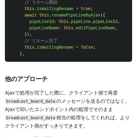
// リネーム開始
this
.
isWaitingRename
=
true
;
await
this
.
renamePipeLineByAjax
({
pipeLineId
:
this
.
pipeLine
.
pipeLineId
,
pipeLineName
:
this
.
editPipeLineName
,
});
// リネーム完了
this
.
isWaitingRename
=
false
;
},
他のアプローチ
Ajaxで処理が完了した際に、クライアント側で再度
のメッセージを送るのではなく、
broadcast_board_data
Ajaxで叩いたエンドポイント内の処理でそのまま
相当の処理をしてくれれば、より
broadcast_board_data
クライアント側がすっきりできます。