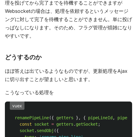
理を投げてから完了までを待機することができますが
Websocketの場合は、処理を依頼するというメッセージ
ングに対して完了を待機することができません。単に投げ
っぱなしになります。そのため、フラグ管理が煩雑になり
やすいです。
どうするのか
ほぼ答えは出ているようなものですが、更新処理をAjax
に切り出すことが望ましいと思います。
こうなっている処理を
vuex
renamePipeLine
({
getters
},
{
pipeLineId
,
pipeLine
const
socket
=
getters
.
getSocket
;
socket
.
sendObj
({