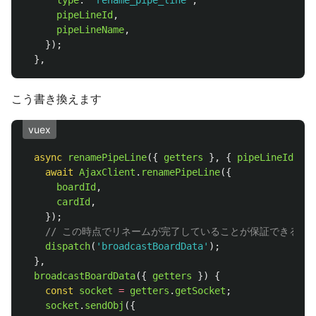
type
:
'
rename_pipe_line
'
,
pipeLineId
,
pipeLineName
,
});
},
こう書き換えます
vuex
async
renamePipeLine
({
getters
},
{
pipeLineId
,
pi
await
AjaxClient
.
renamePipeLine
({
boardId
,
cardId
,
});
// この時点でリネームが完了していることが保証できる。
dispatch
(
'
broadcastBoardData
'
);
},
broadcastBoardData
({
getters
})
{
const
socket
=
getters
.
getSocket
;
socket
.
sendObj
({