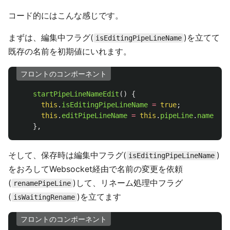
コード的にはこんな感じです。
まずは、編集中フラグ(
)を立てて
isEditingPipeLineName
既存の名前を初期値にいれます。
フロントのコンポーネント
startPipeLineNameEdit
()
{
this
.
isEditingPipeLineName
=
true
;
this
.
editPipeLineName
=
this
.
pipeLine
.
name
;
},
そして、保存時は編集中フラグ(
)
isEditingPipeLineName
をおろしてWebsocket経由で名前の変更を依頼
(
)して、リネーム処理中フラグ
renamePipeLine
(
)を立てます
isWaitingRename
フロントのコンポーネント