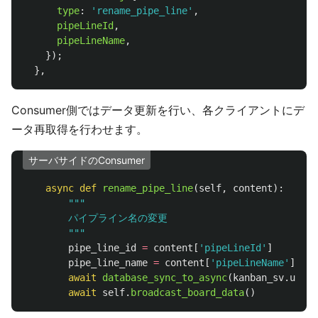
type
:
'
rename_pipe_line
'
,
pipeLineId
,
pipeLineName
,
});
},
Consumer側ではデータ更新を行い、各クライアントにデ
ータ再取得を行わせます。
サーバサイドのConsumer
async
def
rename_pipe_line
(
self
,
content
):
"""
        パイプライン名の変更

"""
pipe_line_id
=
content
[
'
pipeLineId
'
]
pipe_line_name
=
content
[
'
pipeLineName
'
]
await
database_sync_to_async
(
kanban_sv
.
updat
await
self
.
broadcast_board_data
()