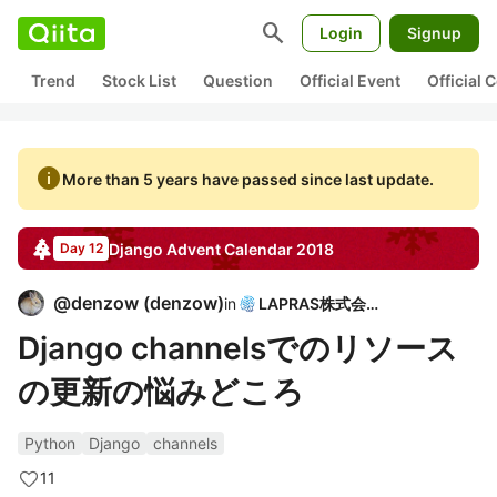
search
Login
Signup
Trend
Stock List
Question
Official Event
Official
info
More than 5 years have passed since last update.
Django
Advent Calendar
2018
Day 12
@
denzow
(
denzow
)
in
LAPRAS株式会社
Django channelsでのリソース
の更新の悩みどころ
Python
Django
channels
11