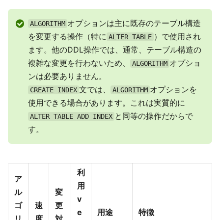
オプションは主に既存のテーブル構造
ALGORITHM
を変更する操作（特に
）で使用され
ALTER TABLE
ます。他のDDL操作では、通常、テーブル構造の
複雑な変更を行わないため、
オプショ
ALGORITHM
ンは必要ありません。
文では、
オプションを
CREATE INDEX
ALGORITHM
使用できる場合があります。これは実質的に
と同等の操作だからで
ALTER TABLE ADD INDEX
す。
利
ア
用
ル
変
v
ゴ
速
更
e
用途
特徴
リ
度
対