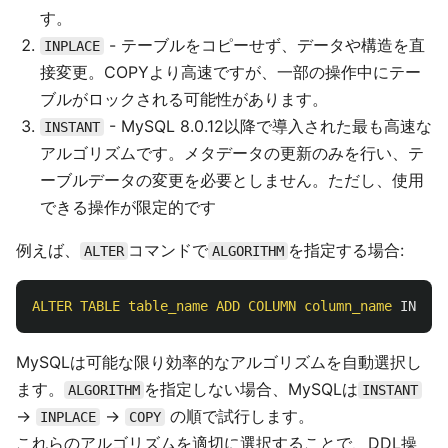
す。
- テーブルをコピーせず、データや構造を直
INPLACE
接変更。COPYより高速ですが、一部の操作中にテー
ブルがロックされる可能性があります。
- MySQL 8.0.12以降で導入された最も高速な
INSTANT
アルゴリズムです。メタデータの更新のみを行い、テ
ーブルデータの変更を必要としません。ただし、使用
できる操作が限定的です
例えば、
コマンドで
を指定する場合:
ALTER
ALGORITHM
ALTER
TABLE
table_name
ADD
COLUMN
column_name
INT
,
A
MySQLは可能な限り効率的なアルゴリズムを自動選択し
ます。
を指定しない場合、MySQLは
ALGORITHM
INSTANT
→
→
の順で試行します。
INPLACE
COPY
これらのアルゴリズムを適切に選択することで、DDL操