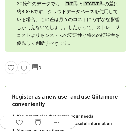
20億件のデータでも、
型と
型の差は
INT
BIGINT
約80GBです。クラウドデータベースを使用して
いる場合、この差は月々のコストにわずかな影響
しか与えないでしょう。したがって、ストレージ
コストよりもシステムの安定性と将来の拡張性を
優先して判断すべきです。
comment
0
Register as a new user and use Qiita more
conveniently
You get articles that match your needs
more_horiz
You can efficiently read back useful information
You can use dark theme