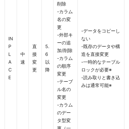
削除
-カラム
名の変
更
-データをコピーし
-外部キ
IN
ない
ーの追
P
直
5.
-既存のデータや構
加/削除
L
中
接
6
造を直接変更
-カラム
A
速
変
以
-一時的なテーブル
の順序
C
更
降
ロックが必要※
変更
E
-読み取りと書き込
-テーブ
みは通常可能※
ル名の
変更
-カラム
のデー
タ型変
更（一