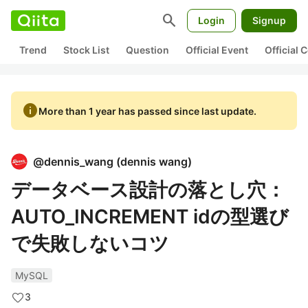
search
Login
Signup
Trend
Stock List
Question
Official Event
Official
info
More than 1 year has passed since last update.
@
dennis_wang
(
dennis wang
)
データベース設計の落とし穴：
AUTO_INCREMENT idの型選び
で失敗しないコツ
MySQL
3