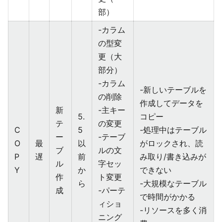
部）
-カラム
の型変
更（大
部分）
-カラム
-新しいテーブルを
の削除
作成してデータを
新
-主キー
5.
コピー
テ
の変更
C
5
-処理中はテーブル
ー
-テーブ
O
最
以
がロックされ、読
ブ
ルの文
P
遅
前
み取り/書き込みが
ル
字セッ
Y
か
できない
作
ト変更
ら
-大規模なテーブル
成
-パーテ
で時間がかかる
ィショ
-リソースを多く消
ニング