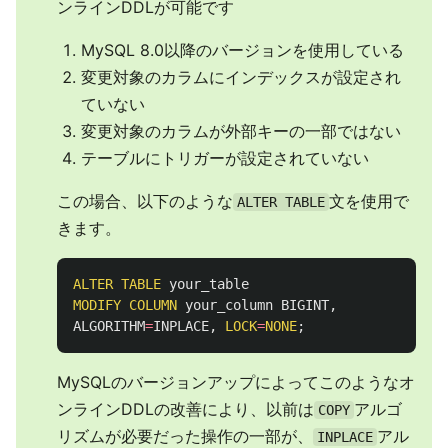
ンラインDDLが可能です
MySQL 8.0以降のバージョンを使用している
変更対象のカラムにインデックスが設定され
ていない
変更対象のカラムが外部キーの一部ではない
テーブルにトリガーが設定されていない
この場合、以下のような
文を使用で
ALTER TABLE
きます。
ALTER
TABLE
your_table
MODIFY
COLUMN
your_column
BIGINT
,
ALGORITHM
=
INPLACE
,
LOCK
=
NONE
;
MySQLのバージョンアップによってこのようなオ
ンラインDDLの改善により、以前は
アルゴ
COPY
リズムが必要だった操作の一部が、
アル
INPLACE