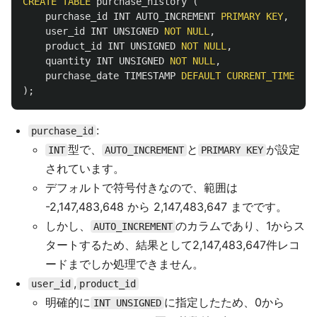
CREATE
TABLE
purchase_history
(
purchase_id
INT
AUTO_INCREMENT
PRIMARY
KEY
,
user_id
INT
UNSIGNED
NOT
NULL
,
product_id
INT
UNSIGNED
NOT
NULL
,
quantity
INT
UNSIGNED
NOT
NULL
,
purchase_date
TIMESTAMP
DEFAULT
CURRENT_TIMESTAM
);
:
purchase_id
型で、
と
が設定
INT
AUTO_INCREMENT
PRIMARY KEY
されています。
デフォルトで符号付きなので、範囲は
-2,147,483,648 から 2,147,483,647 までです。
しかし、
のカラムであり、1からス
AUTO_INCREMENT
タートするため、結果として2,147,483,647件レコ
ードまでしか処理できません。
,
user_id
product_id
明確的に
に指定したため、0から
INT UNSIGNED