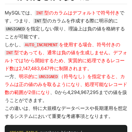
MySQLでは、
型のカラムはデフォルトで符号付き
で
INT
す。つまり、
型のカラムを作成する際に明示的に
INT
を指定しない限り、理論上は負の値を格納する
UNSIGNED
ことが可能です。
しかし、
を使用する場合、符号付きの
AUTO_INCREMENT
型であっても、通常は負の値を生成しません。デフォ
INT
ルトでは1から開始するため、実質的に処理できるレコー
ド数は2,147,483,647件に制限されます。
一方、
明示的に
（符号なし）を指定すると、カ
UNSIGNED
ラムは正の値のみを取るようになり、処理可能なレコード
数の範囲が2倍になり
、0から4,294,967,295までの値を扱
うことができます。
この違いは、特に大規模なデータベースや長期運用を想定
するシステムにおいて重要な考慮事項となります。