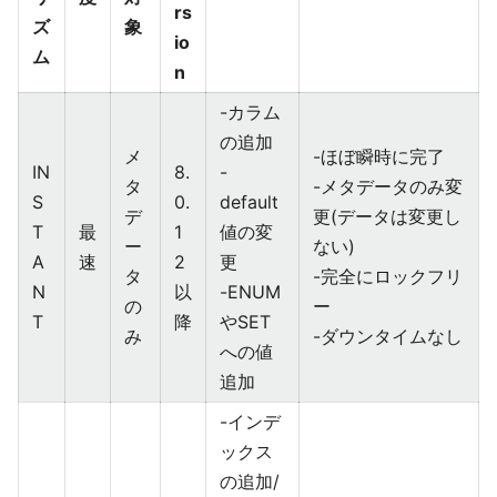
rs
ズ
象
io
ム
n
-カラム
の追加
メ
-ほぼ瞬時に完了
IN
8.
-
タ
-メタデータのみ変
S
0.
default
デ
更(データは変更し
T
最
1
値の変
ー
ない)
A
速
2
更
タ
-完全にロックフリ
N
以
-ENUM
の
ー
T
降
やSET
み
-ダウンタイムなし
への値
追加
-インデ
ックス
の追加/