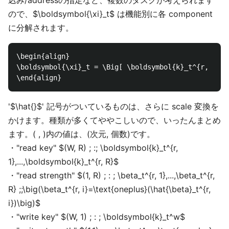
込み/addressの指定など、複数のタスクが考えられます
ので、$\boldsymbol{\xi}_t$ は機能別に各 component
に分解されます。
\begin{align}

\boldsymbol{\xi}_t = \Big[ \boldsymbol{k}_t^{r, 1},.
'$\hat{}$' 記号がついているものは、さらに scale 変換を
かけます。種類が多くてややこしいので、いったんまとめ
ます。( , )内の値は、(次元, 個数)です。
・"read key" $(W, R) ; :; \boldsymbol{k}_t^{r,
1},...,\boldsymbol{k}_t^{r, R}$
・"read strength" $(1, R) ; : ; \beta_t^{r, 1},...,\beta_t^{r,
R} ;;\big(\beta_t^{r, i}=\text{oneplus}(\hat{\beta}_t^{r,
i})\big)$
・"write key" $(W, 1) ; : ; \boldsymbol{k}_t^w$