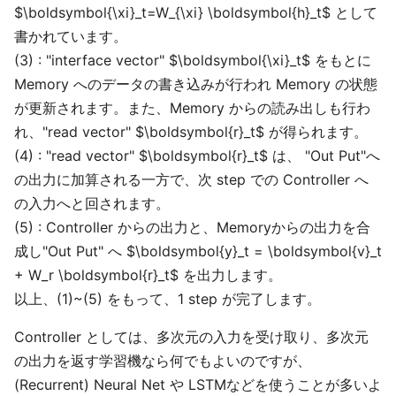
$\boldsymbol{\xi}_t=W_{\xi} \boldsymbol{h}_t$ として
書かれています。
(3) : "interface vector" $\boldsymbol{\xi}_t$ をもとに
Memory へのデータの書き込みが行われ Memory の状態
が更新されます。また、Memory からの読み出しも行わ
れ、"read vector" $\boldsymbol{r}_t$ が得られます。
(4) : "read vector" $\boldsymbol{r}_t$ は、 "Out Put"へ
の出力に加算される一方で、次 step での Controller へ
の入力へと回されます。
(5) : Controller からの出力と、Memoryからの出力を合
成し"Out Put" へ $\boldsymbol{y}_t = \boldsymbol{v}_t
+ W_r \boldsymbol{r}_t$ を出力します。
以上、(1)~(5) をもって、1 step が完了します。
Controller としては、多次元の入力を受け取り、多次元
の出力を返す学習機なら何でもよいのですが、
(Recurrent) Neural Net や LSTMなどを使うことが多いよ