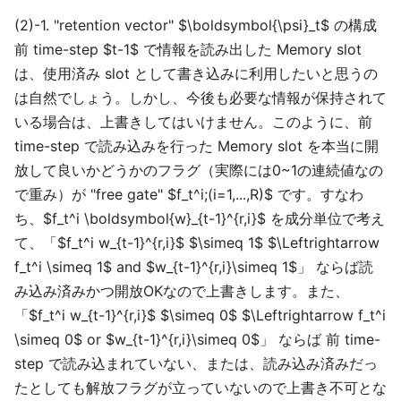
(2)-1. "retention vector" $\boldsymbol{\psi}_t$ の構成
前 time-step $t-1$ で情報を読み出した Memory slot
は、使用済み slot として書き込みに利用したいと思うの
は自然でしょう。しかし、今後も必要な情報が保持されて
いる場合は、上書きしてはいけません。このように、前
time-step で読み込みを行った Memory slot を本当に開
放して良いかどうかのフラグ（実際には0~1の連続値なの
で重み）が "free gate" $f_t^i;(i=1,...,R)$ です。すなわ
ち、$f_t^i \boldsymbol{w}_{t-1}^{r,i}$ を成分単位で考え
て、「$f_t^i w_{t-1}^{r,i}$ $\simeq 1$ $\Leftrightarrow
f_t^i \simeq 1$ and $w_{t-1}^{r,i}\simeq 1$」 ならば読
み込み済みかつ開放OKなので上書きします。また、
「$f_t^i w_{t-1}^{r,i}$ $\simeq 0$ $\Leftrightarrow f_t^i
\simeq 0$ or $w_{t-1}^{r,i}\simeq 0$」 ならば 前 time-
step で読み込まれていない、または、読み込み済みだっ
たとしても解放フラグが立っていないので上書き不可とな