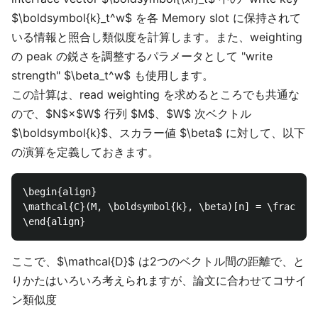
$\boldsymbol{k}_t^w$ を各 Memory slot に保持されて
いる情報と照合し類似度を計算します。また、weighting
の peak の鋭さを調整するパラメータとして "write
strength" $\beta_t^w$ も使用します。
この計算は、read weighting を求めるところでも共通な
ので、$N$×$W$ 行列 $M$、$W$ 次ベクトル
$\boldsymbol{k}$、スカラー値 $\beta$ に対して、以下
の演算を定義しておきます。
\begin{align}

\mathcal{C}(M, \boldsymbol{k}, \beta)[n] = \frac{\te
ここで、$\mathcal{D}$ は2つのベクトル間の距離で、と
りかたはいろいろ考えられますが、論文に合わせてコサイ
ン類似度