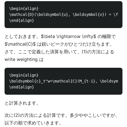
\begin{align}

\mathcal{D}(\boldsymbol{u}, \boldsymbol{v}) = \frac{
としておきます。$\beta \rightarrow \infty$ の極限で
$\mathcal{C}$ は鋭いピークがひとつだけ立ちます。
さて、ここで定義した演算を用いて、(1)の方法による
write weighting は
\begin{align}

\boldsymbol{c}_t^w=\mathcal{C}(M_{t-1}, \boldsymbol{
と計算されます。
次に(2)の方法による計算です。多少ややこしいですが、
以下の順で求めていきます。