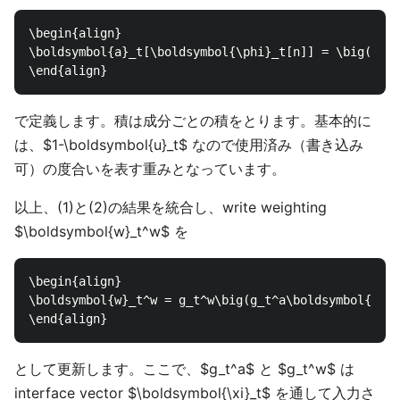
\begin{align}

\boldsymbol{a}_t[\boldsymbol{\phi}_t[n]] = \big(1-\b
で定義します。積は成分ごとの積をとります。基本的に
は、$1-\boldsymbol{u}_t$ なので使用済み（書き込み
可）の度合いを表す重みとなっています。
以上、(1)と(2)の結果を統合し、write weighting
$\boldsymbol{w}_t^w$ を
\begin{align}

\boldsymbol{w}_t^w = g_t^w\big(g_t^a\boldsymbol{a}_t
として更新します。ここで、$g_t^a$ と $g_t^w$ は
interface vector $\boldsymbol{\xi}_t$ を通して入力さ