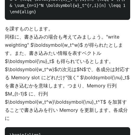
& \sum_{n=1}^N \boldsymbol{w}_t^{r,i}[n] \leqq 1 \;\
を課すものとします。
同様に、書き込みの場合も考えてみましょう。"write
weighting" $\boldsymbol{w_t^w}$ が得られたとしま
す。また、書き込みたい情報を表すベクトル
$\boldsymbol{\nu}_t$ も得られているとします。
$\boldsymbol{w_t^w}$の次元は$N$で、各成分は対応す
る Memory slot にどれだけ"強く" $\boldsymbol{\nu}_t$
を書き込むかを意味します。つまり、Memory 行列
$M_{t-1}$ に、行列
$\boldsymbol{w_t^w}\boldsymbol{\nu}_t^T$ を加算す
ることで書き込みを行い Memory を更新します。各成分
に