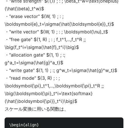
・"write strength" $(1,1) ; : ; \beta_t^w=\text{oneplus}
(\hat{\beta}_t^w)$
・"erase vector" $(W, 1) ; : ;
\boldsymbol{e}_t=\sigma(\hat{\boldsymbol{e}}_t)$
・"write vector" $(W, 1) ; : ; \boldsymbol{\nu}_t$
・"free gate" $(1, R) ; : ; f_t^1,...,f_t^R ;;
\big(f_t^i=\sigma(\hat{f}_t^i)\big)$
・"allocation gate" $(1, 1) ; :;
g^a_t=\sigma(\hat{g}^a_t)$
・"write gate" $(1, 1) ; :; g^w_t=\sigma(\hat{g}^w_t)$
・"read mode" $(3, R) ; : ;
\boldsymbol{\pi}_t^1,...,\boldsymbol{\pi}_t^R ;;
\big(\boldsymbol{\pi}_t^i=\text{softmax}
(\hat{\boldsymbol{\pi}}_t^i)\big)$
スケール変換に用いる関数は、
\begin{align}
