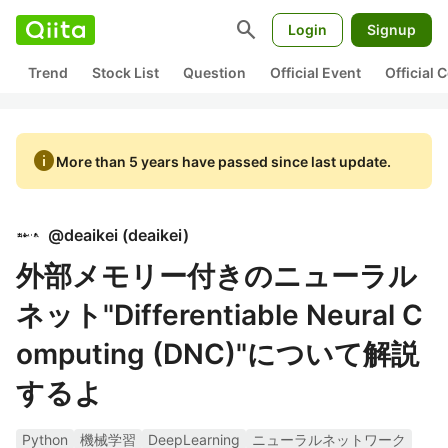
search
Login
Signup
Trend
Stock List
Question
Official Event
Official
info
More than 5 years have passed since last update.
@
deaikei
(
deaikei
)
外部メモリー付きのニューラル
ネット"Differentiable Neural C
omputing (DNC)"について解説
するよ
Python
機械学習
DeepLearning
ニューラルネットワーク