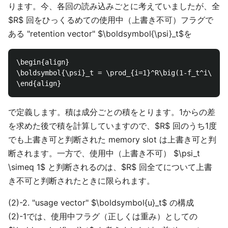
ります。今、各回の読み込みごとに考えていましたが、全
$R$ 回をひっくるめての使用中（上書き不可）フラグで
ある "retention vector" $\boldsymbol{\psi}_t$を
\begin{align}

\boldsymbol{\psi}_t = \prod_{i=1}^R\big(1-f_t^i\bold
で定義します。積は成分ごとの積をとります。1からの差
を求めた後で積を計算していますので、$R$ 回のうち1度
でも上書き可と判断された memory slot は上書き可と判
断されます。一方で、使用中（上書き不可） $\psi_t
\simeq 1$ と判断されるのは、$R$ 回全てについて上書
き不可と判断されたときに限られます。
(2)-2. "usage vector" $\boldsymbol{u}_t$ の構成
(2)-1では、使用中フラグ（正しくは重み）としての