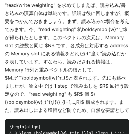
"read/write weighting" を求めてしまえば、読み込み/書
き込みの演算自体は単純です。詳細は後に回しますが、概
要をつかんでおきましょう。まず、読み込みの場合を考え
てみます。今、"read weighting" $\boldsymbol{w}^r_t$
が得られたとします。このベクトルの次元は、Memory
slot の総数と同じ $N$ です。各成分は対応する address
の Memory slot にある情報をどれだけ"強く"読み込むか
を表しています。すなわち、読みだされる情報は、
Memory 行列と重みベクトルの積として、
$M_t^T\boldsymbol{w}^r_t$と表されます。先にも述べ
ましたが、論文中では 1 step で読み出しを $R$ 回行う設
定なので、"read weighting" も $R$ 個 $\
{\boldsymbol{w}_t^{r,i}\}_{i=1,...,R}$ 構成されます。ま
た、読み出しによる増幅など防ぐため、自然な要請として
\begin{align}

& 0 \leqq \boldsymbol{w}_t^{r,i}[n] \leqq 1 \;\; (n=