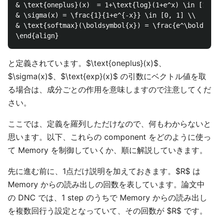
& \text{oneplus}(x)　= 1+\text{log}(1+e^x) \in [1, \i
& \sigma(x) = \frac{1}{1+e^{-x}} \in [0, 1] \\

& \text{softmax}(\boldsymbol{x}) = \frac{e^\boldsymb
と定義されています。$\text{oneplus}(x)$、
$\sigma(x)$、$\text{exp}(x)$ の引数にベクトル値を取
る場合は、成分ごとの作用を意味しますので注意してくだ
さい。
ここでは、定義を羅列しただけなので、何もわからないと
思います。以下、これらの component をどのように使っ
て Memory を制御していくか、順に解説していきます。
先に進む前に、1点だけ説明を加えておきます。$R$ は
Memory からの読み出しの回数を表しています。論文中
の DNC では、1 step のうちで Memory からの読み出し
を複数回行う設定となっていて、その回数が $R$ です。