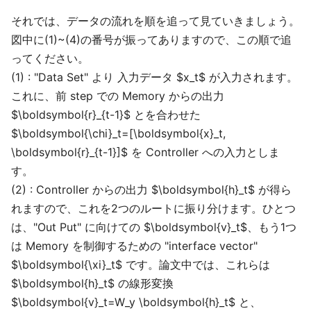
それでは、データの流れを順を追って見ていきましょう。
図中に(1)~(4)の番号が振ってありますので、この順で追
ってください。
(1) : "Data Set" より 入力データ $x_t$ が入力されます。
これに、前 step での Memory からの出力
$\boldsymbol{r}_{t-1}$ とを合わせた
$\boldsymbol{\chi}_t=[\boldsymbol{x}_t,
\boldsymbol{r}_{t-1}]$ を Controller への入力としま
す。
(2) : Controller からの出力 $\boldsymbol{h}_t$ が得ら
れますので、これを2つのルートに振り分けます。ひとつ
は、"Out Put" に向けての $\boldsymbol{v}_t$、もう1つ
は Memory を制御するための "interface vector"
$\boldsymbol{\xi}_t$ です。論文中では、これらは
$\boldsymbol{h}_t$ の線形変換
$\boldsymbol{v}_t=W_y \boldsymbol{h}_t$ と、