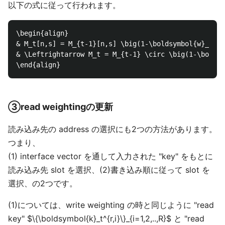
以下の式に従って行われます。
\begin{align}

& M_t[n,s] = M_{t-1}[n,s] \big(1-\boldsymbol{w}_t^w[
& \Leftrightarrow M_t = M_{t-1} \circ \big(1-\boldsy
③read weightingの更新
読み込み先の address の選択にも2つの方法があります。
つまり、
(1) interface vector を通して入力された "key" をもとに
読み込み先 slot を選択、(2)書き込み順に従って slot を
選択、の2つです。
(1)については、write weighting の時と同じように "read
key" $\{\boldsymbol{k}_t^{r,i}\}_{i=1,2,..,R}$ と "read