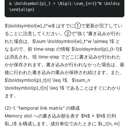
& \boldsymbol{p}_t = \Big(1-\sum_{n=1}^N \boldsymbol
$\boldsymbol{w}_t^w$ はすでに①で更新が完了してい
ることに注意してください。②で"強く"書き込みが行わ
れた場合は、$\sum \boldsymbol{w}_t^w \simeq 1$ と
なるので、前 time-step の情報 $\boldsymbol{p}_{t-1}$
は消去され、現 time-step でどこに書き込みが行われた
かが保存されます。書き込みが行われなかった場合は、最
後に行われた書き込みの重みが保持され続けます。また、
$\boldsymbol{p}_t[n] \leq 1$、$\sum_n
\boldsymbol{p}_t[n] \leq 1$ であることはすぐにわかり
ます。
(2)-1. "temporal link matrix" の構成
Memory slot への書き込み順を表す $N$ × $N$ 行列
$L_t$ を構成します。成分単位でみたときに $L_t[n, m]