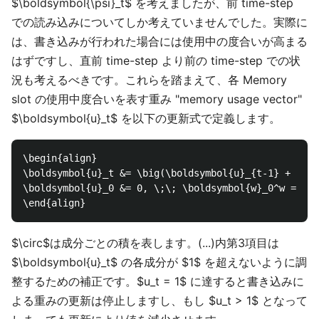
$\boldsymbol{\psi}_t$ を考えましたが、前 time-step
での読み込みについてしか考えていませんでした。実際に
は、書き込みが行われた場合には使用中の度合いが高まる
はずですし、直前 time-step より前の time-step での状
況も考えるべきです。これらを踏まえて、各 Memory
slot の使用中度合いを表す重み "memory usage vector"
$\boldsymbol{u}_t$ を以下の更新式で定義します。
\begin{align}

\boldsymbol{u}_t &= \big(\boldsymbol{u}_{t-1} + \bol
\boldsymbol{u}_0 &= 0, \;\; \boldsymbol{w}_0^w = 0

$\circ$は成分ごとの積を表します。(...)内第3項目は
$\boldsymbol{u}_t$ の各成分が $1$ を超えないように調
整するための補正です。$u_t = 1$ に達すると書き込みに
よる重みの更新は停止しますし、もし $u_t > 1$ となって