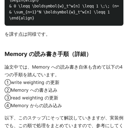
\begin{align}

& 0 \leqq \boldsymbol{w}_t^w[n] \leqq 1 \;\; (n=1,2,
& \sum_{n=1}^N \boldsymbol{w}_t^w[n] \leqq 1 

を課す点は同様です。
Memory の読み書き手順（詳細）
論文中では、Memory への読み書き自体も含めて以下の4
つの手順を踏んでいます。
①write weighting の更新
②Memory への書き込み
③read weighting の更新
④Memory からの読み込み
以下、このステップにそって解説していきますが、実装例
でも、この順で処理をまとめていますので、参考にしてく