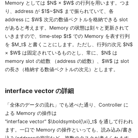
Memory としては $N$ × $W$ の行列を用います。つま
り、address が $1$~$N$ まで振られていて、各
address に $W$ 次元の数値ベクトルを格納できる slot
があると考えます。Memory の状態は刻々と更新されて
いきますので、time-step $t$ での Memory を表す行列
を $M_t$ と書くことにします。ただし、行列の次元 $N$
× $W$ は固定されているものとし、常に、$N$ は
memory slot の総数 （address の総数）、$W$ は slot
の長さ（格納する数値ベクトルの次元）とします。
interface vector の詳細
「全体のデータの流れ」でも述べた通り、Controller に
よる Memory の操作は
"interface vector" $\boldsymbol{\xi}_t$ を通して行われ
ます。一口で Memory の操作といっても、読み込み/書き