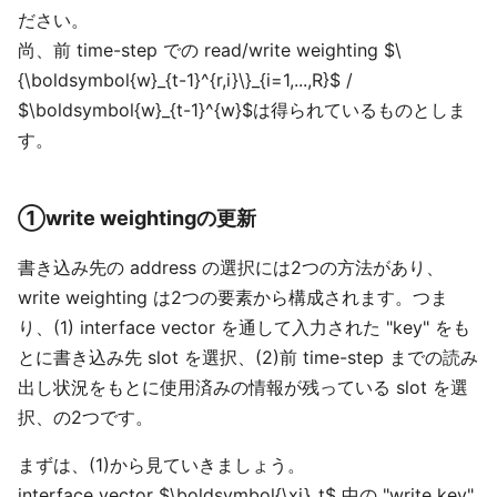
ださい。
尚、前 time-step での read/write weighting $\
{\boldsymbol{w}_{t-1}^{r,i}\}_{i=1,...,R}$ /
$\boldsymbol{w}_{t-1}^{w}$は得られているものとしま
す。
①write weightingの更新
書き込み先の address の選択には2つの方法があり、
write weighting は2つの要素から構成されます。つま
り、(1) interface vector を通して入力された "key" をも
とに書き込み先 slot を選択、(2)前 time-step までの読み
出し状況をもとに使用済みの情報が残っている slot を選
択、の2つです。
まずは、(1)から見ていきましょう。
interface vector $\boldsymbol{\xi}_t$ 中の "write key"