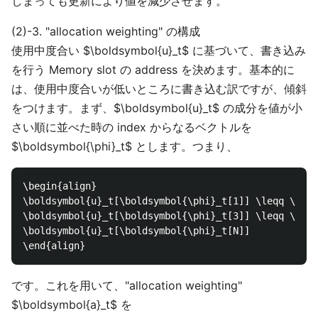
しまっても更新により値を減少させます。
(2)-3. "allocation weighting" の構成
使用中度合い $\boldsymbol{u}_t$ に基づいて、書き込み
を行う Memory slot の address を決めます。基本的に
は、使用中度合いが低いところに書き込む訳ですが、傾斜
をつけます。まず、$\boldsymbol{u}_t$ の成分を値が小
さい順に並べた時の index からなるベクトルを
$\boldsymbol{\phi}_t$ とします。つまり、
\begin{align}

\boldsymbol{u}_t[\boldsymbol{\phi}_t[1]] \leqq \bold
\boldsymbol{u}_t[\boldsymbol{\phi}_t[3]] \leqq \cdot
\boldsymbol{u}_t[\boldsymbol{\phi}_t[N]]

です。これを用いて、"allocation weighting"
$\boldsymbol{a}_t$ を