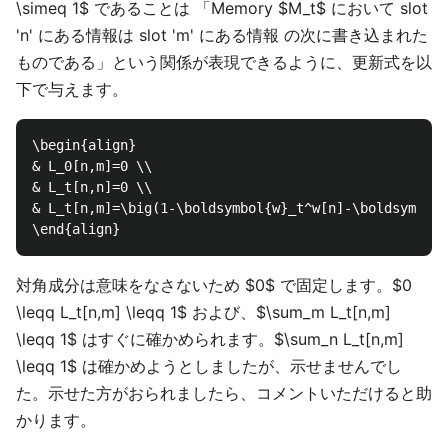
\simeq 1$ であることは 「Memory $M_t$ において slot
'n' にある情報は slot 'm' にある情報 の次に書き込まれた
ものである」という関係が表現できるように、更新式を以
下で与えます。
\begin{align}

& L_0[n,m]=0 \\

& L_t[n,n]=0 \\

& L_t[n,m]=\big(1-\boldsymbol{w}_t^w[n]-\boldsymbol{
対角成分は意味をなさないため $0$ で固定します。$0
\leqq L_t[n,m] \leqq 1$ および、$\sum_m L_t[n,m]
\leqq 1$ はすぐに確かめられます。$\sum_n L_t[n,m]
\leqq 1$ は確かめようとしましたが、示せませんでし
た。示せた方がおられましたら、コメントいただけると助
かります。