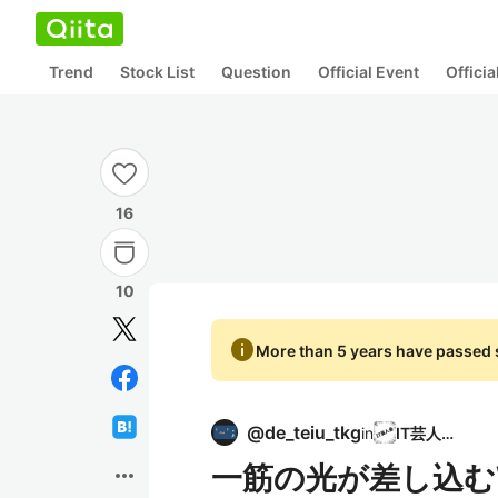
Trend
Stock List
Question
Official Event
Offici
16
10
info
More than 5 years have passed s
@
de_teiu_tkg
in
IT芸人会
一筋の光が差し込む
more_horiz