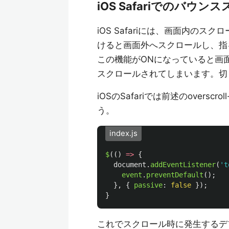
iOS Safariでのバウ
iOS Safariには、画面内の
けると画面外へスクロールし、指
この機能がONになっていると画
スクロールされてしまいます。切
iOSのSafariでは前述のoverscr
う。
index.js
$
(()
=>
{
document
.
addEventListener
(
'
t
event
.
preventDefault
();
},
{
passive
:
false
});
}
これでスクロール時に発生するデ