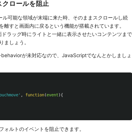
ンススクロールを阻止
スクロール可能な領域が末端に来た時、そのままスクロールし続
を離すと画面内に戻るという機能が搭載されています。
面ドラッグ時にライトと一緒に表示させたいコンテンツまで
りましょう。
oll-behaviorが未対応なので、JavaScriptでなんとかしましょ
ouchmove
'
,
function
(
event
){
フォルトのイベントを阻止できます。