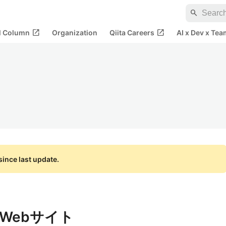
search
open_in_new
open_in_new
al Column
Organization
Qiita Careers
AI x Dev x Tea
ince last update.
Webサイト