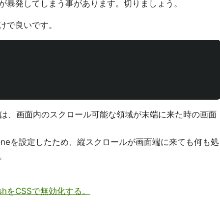
が暴発してしまう事があります。切りましょう。
だけで良いです。
rプロパティとは、画面内のスクロール可能な領域が末端に来た時の画面
ior-yにnoneを設定したため、縦スクロールが画面端に来ても何も処
。
RefreshをCSSで無効化する。