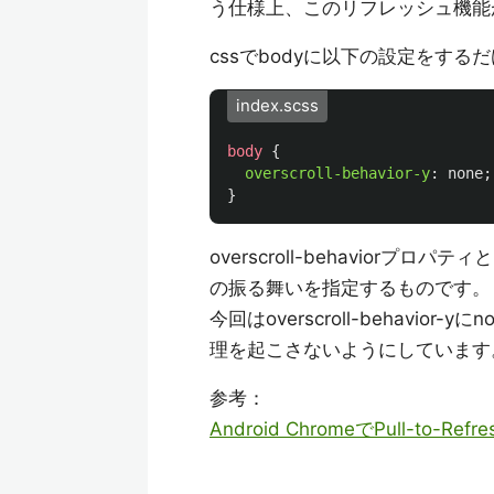
う仕様上、このリフレッシュ機能
cssでbodyに以下の設定をする
index.scss
body
{
overscroll-behavior-y
:
none
;
}
overscroll-behavio
の振る舞いを指定するものです。
今回はoverscroll-behav
理を起こさないようにしています
参考：
Android ChromeでPull-to-