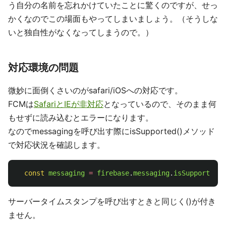
う自分の名前を忘れかけていたことに驚くのですが、せっ
かくなのでこの場面もやってしまいましょう。（そうしな
いと独自性がなくなってしまうので。）
対応環境の問題
微妙に面倒くさいのがsafari/iOSへの対応です。
FCMは
SafariとIEが非対応
となっているので、そのまま何
もせずに読み込むとエラーになります。
なのでmessagingを呼び出す際にisSupported()メソッド
で対応状況を確認します。
const
messaging
=
firebase
.
messaging
.
isSupported
()
サーバータイムスタンプを呼び出すときと同じく()が付き
ません。