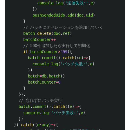
console
.
log
(
'
送信失敗:
'
,
e
)
})
pushSendedUids
.
add
(
doc
.
uid
)
}
// バッチにオペレーションを追加していく
batch
.
delete
(
doc
.
ref
)
batchCounter
++
// 500件追加したら実行して初期化
if
(
batchCounter
>
499
){
batch
.
commit
().
catch
((
e
)
=>
{
console
.
log
(
'
バッチ失敗:
'
,
e
)
})
batch
=
db
.
batch
()
batchCounter
=
0
}
});
// 忘れずにバッチ実行
batch
.
commit
().
catch
((
e
)
=>
{
console
.
log
(
'
バッチ失敗:
'
,
e
)
})
}).
catch
((
e
:
any
)
=>
{