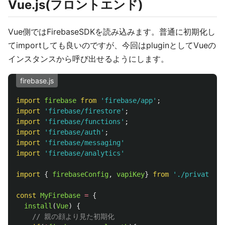
Vue.js(フロントエンド)
Vue側ではFirebaseSDKを読み込みます。普通に初期化し
てimportしても良いのですが、今回はpluginとしてVueの
インスタンスから呼び出せるようにします。
firebase.js
import
firebase
from
'
firebase/app
'
;
import
'
firebase/firestore
'
;
import
'
firebase/functions
'
;
import
'
firebase/auth
'
;
import
'
firebase/messaging
'
import
'
firebase/analytics
'
import
{
firebaseConfig
,
vapiKey
}
from
'
./private/fi
const
MyFirebase
=
{
install
(
Vue
)
{
// 親の顔より見た初期化