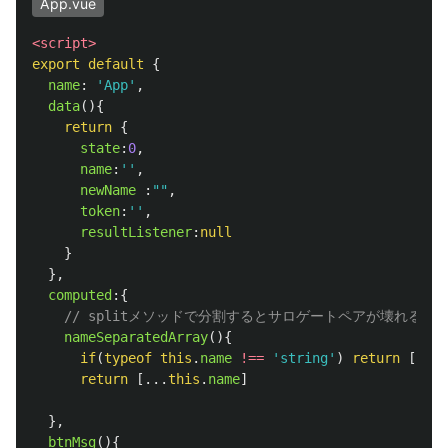
App.vue
<script>
export
default
{
name
:
'
App
'
,
data
(){
return
{
state
:
0
,
name
:
''
,
newName
:
""
,
token
:
''
,
resultListener
:
null
}
},
computed
:{
// splitメソッドで分割するとサロゲートペアが壊れる。
nameSeparatedArray
(){
if
(
typeof
this
.
name
!==
'
string
'
)
return
[]
return
[...
this
.
name
]
},
btnMsg
(){