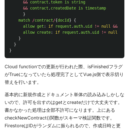
&&
contract
.
token
is
string
&&
contract
.
createdDate
is
timestamp
}
match
/
contract
/
{
docId
}
{
allow
get
:
if
request
.
auth
.
uid
!=
null
&&
requ
allow
create
:
if
request
.
auth
.
uid
!=
null
&&
c
}
}
}
Cloud functionでの更新が行われた際、isFinishedフラグ
がTrueになっていたら処理完了としてVue.js側で表示切り
替えを行います。
基本的に新規作成とドキュメント単体の読み込みしかしな
いので、許可を出すのはgetとcreateだけで大丈夫です。
書かなかった処理は全部不許可になります。上にある
checkNewContract()関数がスキーマ検証関数です。
FirestoreはIDがランダムに振られるので、作成日時と更