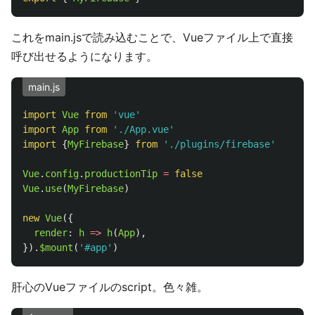
これをmain.jsで読み込むことで、Vueファイル上で直接
呼び出せるようになります。
main.js
import
Vue
from
'
vue
'
import
App
from
'
./App.vue
'
import
{
MyFirebase
}
from
'
./plugins/firebase
'
Vue
.
config
.
productionTip
=
false
Vue
.
use
(
MyFirebase
)
new
Vue
({
render
:
h
=>
h
(
App
),
}).
$mount
(
'
#app
'
)
肝心のVueファイルのscript。色々雑。