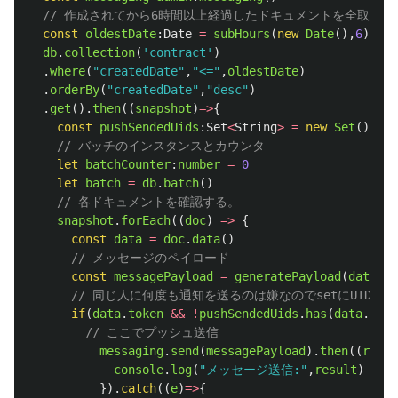
// 作成されてから6時間以上経過したドキュメントを全取得
const
oldestDate
:
Date
=
subHours
(
new
Date
(),
6
)
db
.
collection
(
'
contract
'
)
.
where
(
"
createdDate
"
,
"
<=
"
,
oldestDate
)
.
orderBy
(
"
createdDate
"
,
"
desc
"
)
.
get
().
then
((
snapshot
)
=>
{
const
pushSendedUids
:
Set
<
String
>
=
new
Set
()
// バッチのインスタンスとカウンタ
let
batchCounter
:
number
=
0
let
batch
=
db
.
batch
()
// 各ドキュメントを確認する。
snapshot
.
forEach
((
doc
)
=>
{
const
data
=
doc
.
data
()
// メッセージのペイロード
const
messagePayload
=
generatePayload
(
data
.
na
// 同じ人に何度も通知を送るのは嫌なのでsetにUIDを
if
(
data
.
token
&&
!
pushSendedUids
.
has
(
data
.
uid
)
// ここでプッシュ送信
messaging
.
send
(
messagePayload
).
then
((
resul
console
.
log
(
"
メッセージ送信:
"
,
result
)
}).
catch
((
e
)
=>
{