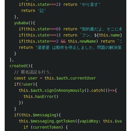
if
(
this
.
state
===
2
)
return
'
やり直す
'
return
'
記
'
},
yubaba
(){
if
(
this
.
state
===
0
)
return
"
契約書だよ。そこに名前を
if
(
this
.
state
===
1
)
return
`フン。
${
this
.
name
}
とい
if
(
this
.
state
===
2
&&
this
.
newName
)
return
`フン
return
'
湯婆婆 は動作を停止しました。問題の解決策をオ
}
},
created
(){
// 匿名認証を行う。
const
user
=
this
.
$auth
.
currentUser
if
(
!
user
){
this
.
$auth
.
signInAnonymously
().
catch
(()
=>
{
this
.
hasError
()
})
}
if
(
this
.
$messaging
){
this
.
$messaging
.
getToken
({
vapidKey
:
this
.
$vapiKe
if 
(
currentToken
)
{