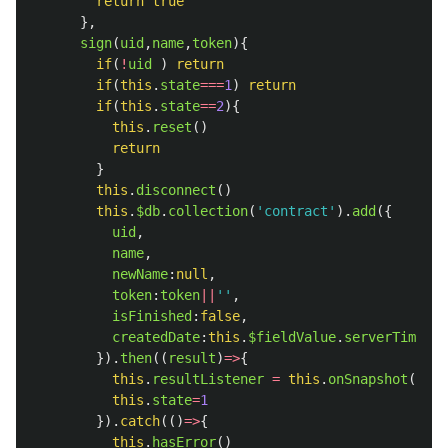
return
true
},
sign
(
uid
,
name
,
token
){
if
(
!
uid
)
return
if
(
this
.
state
===
1
)
return
if
(
this
.
state
==
2
){
this
.
reset
()
return
}
this
.
disconnect
()
this
.
$db
.
collection
(
'
contract
'
).
add
({
uid
,
name
,
newName
:
null
,
token
:
token
||
''
,
isFinished
:
false
,
createdDate
:
this
.
$fieldValue
.
serverTimesta
}).
then
((
result
)
=>
{
this
.
resultListener
=
this
.
onSnapshot
(
resu
this
.
state
=
1
}).
catch
(()
=>
{
this
.
hasError
()