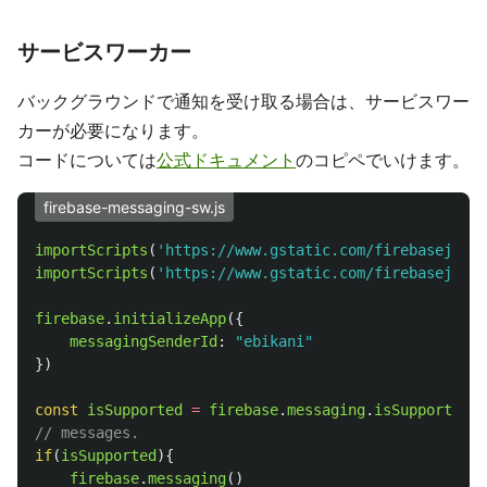
サービスワーカー
バックグラウンドで通知を受け取る場合は、サービスワー
カーが必要になります。
コードについては
公式ドキュメント
のコピペでいけます。
firebase-messaging-sw.js
importScripts
(
'
https://www.gstatic.com/firebasejs/6.
importScripts
(
'
https://www.gstatic.com/firebasejs/6.
firebase
.
initializeApp
({
messagingSenderId
:
"
ebikani
"
})
const
isSupported
=
firebase
.
messaging
.
isSupported
()
// messages.
if
(
isSupported
){
firebase
.
messaging
()