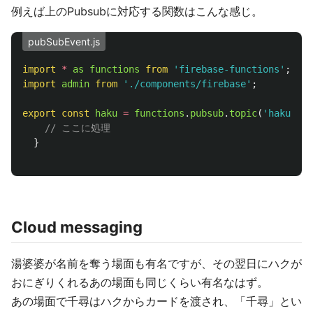
例えば上のPubsubに対応する関数はこんな感じ。
pubSubEvent.js
import
*
as
functions
from
'
firebase-functions
'
;
import
admin
from
'
./components/firebase
'
;
export
const
haku
=
functions
.
pubsub
.
topic
(
'
haku
'
).
o
// ここに処理
}
Cloud messaging
湯婆婆が名前を奪う場面も有名ですが、その翌日にハクが
おにぎりくれるあの場面も同じくらい有名なはず。
あの場面で千尋はハクからカードを渡され、「千尋」とい