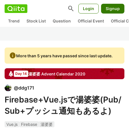
search
Login
Signup
Trend
Stock List
Question
Official Event
Official
info
More than 5 years have passed since last update.
湯婆婆
Advent Calendar
2020
Day 14
@
ddg171
Firebase+Vue.jsで湯婆婆(Pub/
Sub+プッシュ通知もあるよ)
Vue.js
Firebase
湯婆婆