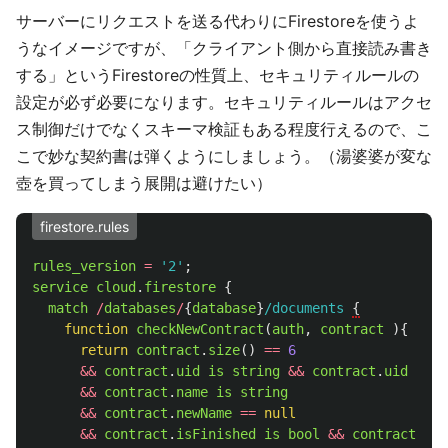
サーバーにリクエストを送る代わりにFirestoreを使うよ
うなイメージですが、「クライアント側から直接読み書き
する」というFirestoreの性質上、セキュリティルールの
設定が必ず必要になります。セキュリティルールはアクセ
ス制御だけでなくスキーマ検証もある程度行えるので、こ
こで妙な契約書は弾くようにしましょう。（湯婆婆が変な
壺を買ってしまう展開は避けたい）
firestore.rules
rules_version
=
'
2
'
;
service
cloud
.
firestore
{
match
/
databases
/
{
database
}
/documents 
function
checkNewContract
(
auth
,
contract
){
return
contract
.
size
()
==
6
&&
contract
.
uid
is
string
&&
contract
.
uid
==
a
&&
contract
.
name
is
string
&&
contract
.
newName
==
null
&&
contract
.
isFinished
is
bool
&&
contract
.
isF