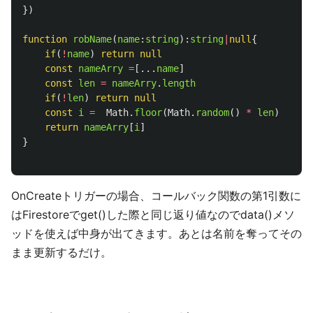
})
function
robName
(
name
:
string
):
string
|
null
{
if
(
!
name
)
return
null
const
nameArry
=
[...
name
]
const
len
=
nameArry
.
length
if
(
!
len
)
return
null
const
i
=
Math
.
floor
(
Math
.
random
()
*
len
)
return
nameArry
[
i
]
}
OnCreateトリガーの場合、コールバック関数の第1引数に
はFirestoreでget()した際と同じ返り値なのでdata()メソ
ッドを使えば中身が出てきます。あとは名前を奪ってその
まま更新するだけ。