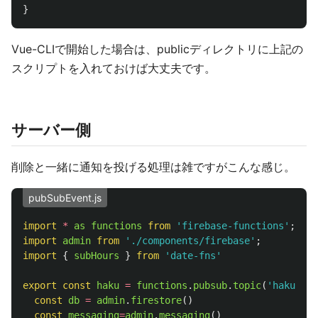
}
Vue-CLIで開始した場合は、publicディレクトリに上記の
スクリプトを入れておけば大丈夫です。
サーバー側
削除と一緒に通知を投げる処理は雑ですがこんな感じ。
pubSubEvent.js
import
*
as
functions
from
'
firebase-functions
'
;
import
admin
from
'
./components/firebase
'
;
import
{
subHours
}
from
'
date-fns
'
export
const
haku
=
functions
.
pubsub
.
topic
(
'
haku
'
).
o
const
db
=
admin
.
firestore
()
const
messaging
=
admin
.
messaging
()