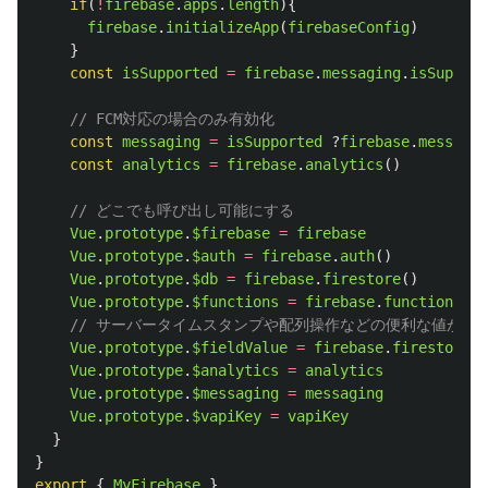
if
(
!
firebase
.
apps
.
length
){
firebase
.
initializeApp
(
firebaseConfig
)
}
const
isSupported
=
firebase
.
messaging
.
isSupport
// FCM対応の場合のみ有効化
const
messaging
=
isSupported
?
firebase
.
messagin
const
analytics
=
firebase
.
analytics
()
// どこでも呼び出し可能にする
Vue
.
prototype
.
$firebase
=
firebase
Vue
.
prototype
.
$auth
=
firebase
.
auth
()
Vue
.
prototype
.
$db
=
firebase
.
firestore
()
Vue
.
prototype
.
$functions
=
firebase
.
functions
()
// サーバータイムスタンプや配列操作などの便利な値が使
Vue
.
prototype
.
$fieldValue
=
firebase
.
firestore
.
F
Vue
.
prototype
.
$analytics
=
analytics
Vue
.
prototype
.
$messaging
=
messaging
Vue
.
prototype
.
$vapiKey
=
vapiKey
}
}
export
{
MyFirebase
}