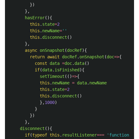
})
},
hasError
(){
this
.
state
=
2
this
.
newName
=
''
this
.
disconnect
()
},
async
onSnapshot
(
docRef
){
return
await
docRef
.
onSnapshot
(
doc
=>
{
const
data
=
doc
.
data
()
if
(
data
.
isFinished
){
setTimeout
(()
=>
{
this
.
newName
=
data
.
newName
this
.
state
=
2
this
.
disconnect
()
},
1000
)
}
})
},
disconnect
(){
if
(
typeof
this
.
resultListener
===
'
function
'
){