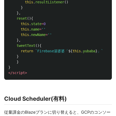
this
.
resultListener
()
}
},
reset
(){
this
.
state
=
0
this
.
name
=
''
this
.
newName
=
''
},
tweetText
(){
return
`Firebase湯婆婆「
${
this
.
yubaba
}
」`
}
}
}
</script>
Cloud Scheduler(有料)
従量課金のBlazeプランに切り替えると、GCPのコンソー