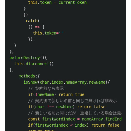
this
.
token
=
currentToken
}
})
.
catch
(
()
=>
{
this
.
token
=
''
});
}
},
beforeDestroy
(){
this
.
disconnect
()
},
methods
:{
isShow
(
char
,
index
,
nameArray
,
newName
){
// 契約前なら表示
if
(
!
newName
)
return
true
// 契約後で新しい名前と同じで無ければ非表示
if
(
char
!==
newName
)
return
false
// 新しい名前と同じだが、重複している場合は最初に
const
firstWordIndex
=
nameArray
.
findIndex
(
c
if
(
firstWordIndex
<
index
)
return
false