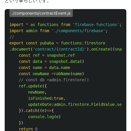
という事らしいです。
./components/contractEvent.js
import
*
as
functions
from
'
firebase-functions
'
;
import
admin
from
'
./components/firebase
'
;
// 
export
const
yubaba
=
functions
.
firestore
.
document
(
'
contract/{contractId}
'
).
onCreate
((
snapsho
const
ref
=
snapshot
.
ref
const
data
=
snapshot
.
data
()
const
name
=
data
.
name
const
newName
=
robName
(
name
)
// const db =admin.firestore()
ref
.
update
({
newName
,
isFinished
:
true
,
updateDate
:
admin
.
firestore
.
FieldValue
.
server
}).
catch
((
e
)
=>
{
console
.
log
(
e
)
})
return
0