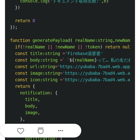
console
.
log
(
'
ドキュメント取得失敗:
'
,
e
)
})
return
0
});
function
generatePayload
(
realName
:
string
,
newName
:
st
if
(
!
realName
||
!
newName
||
!
token
)
return
null
const
title
:
string
=
'
Firebase湯婆婆
'
const
body
:
string
=
`「
${
realName
}
って… 私の名だわ。」
const
url
:
string
=
'
https://yubaba-7bad4.web.app/
'
const
image
:
string
=
'
https://yubaba-7bad4.web.app/
const
icon
:
string
=
'
https://yubaba-7bad4.web.app/f
return
{
notification
:
{
title
,
body
,
image
,
},
android
:
{
more_horiz
ttl
:
3600
*
1000
,
notification
:
{