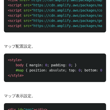
<link
href=
"https://cdn.amplify.aws/packages/maplibr
<script 
src=
"https://cdn.amplify.aws/packages/maplib
<script 
src=
"https://cdn.amplify.aws/packages/core/4
<script 
src=
"https://cdn.amplify.aws/packages/auth/4
<script 
src=
"https://cdn.amplify.aws/packages/geo/1.
<script 
src=
"https://cdn.amplify.aws/packages/maplib
マップ配置設定。
<style>
body
{
margin
:
0
;
padding
:
0
;
}
#map
{
position
:
absolute
;
top
:
0
;
bottom
:
0
;
wi
</style>
マップ表示設定。
<div
id=
"map"
></div>