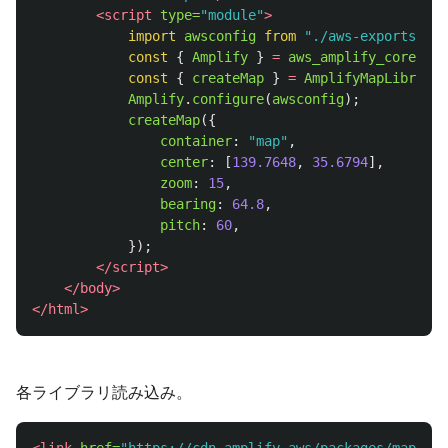
<script 
type=
"module"
>
import
awsconfig
from
"
./aws-exports.js
"
const
{
Amplify
}
=
aws_amplify_core
;
const
{
createMap
}
=
AmplifyMapLibre
;
Amplify
.
configure
(
awsconfig
);
createMap
({
container
:
"
map
"
,
center
:
[
139.7648
,
35.6794
],
zoom
:
15
,
bearing
:
64.8
,
pitch
:
60
,
});
</script>
</body>
</html>
各ライブラリ読み込み。