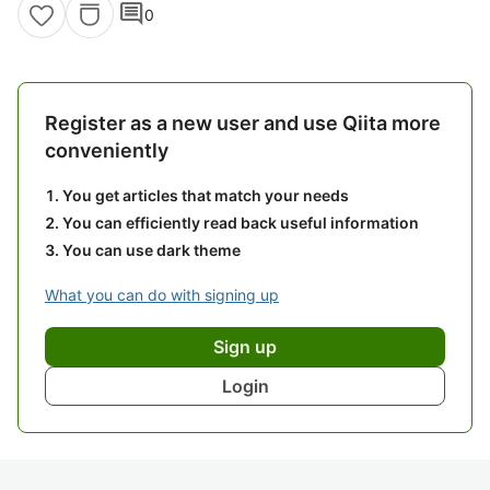
comment
0
Register as a new user and use Qiita more
conveniently
You get articles that match your needs
You can efficiently read back useful information
You can use dark theme
What you can do with signing up
Sign up
Login