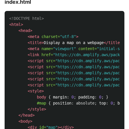
index.html
<!DOCTYPE html>
<html>
<head>
<meta
charset=
"utf-8"
>
<title>
Display a map on a webpage
</title>
<meta
name=
"viewport"
content=
"initial-scale
<link
href=
"https://cdn.amplify.aws/packages
<script 
src=
"https://cdn.amplify.aws/package
<script 
src=
"https://cdn.amplify.aws/package
<script 
src=
"https://cdn.amplify.aws/package
<script 
src=
"https://cdn.amplify.aws/package
<script 
src=
"https://cdn.amplify.aws/package
<style>
body
{
margin
:
0
;
padding
:
0
;
}
#map
{
position
:
absolute
;
top
:
0
;
botto
</style>
</head>
<body>
<div
id=
"map"
></div>