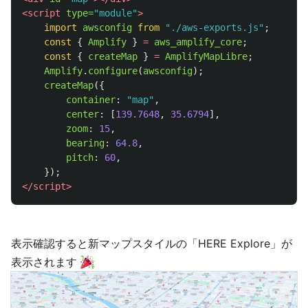
<script 
type=
"module"
>
import
awsconfig
from
"
./aws-exports.js
"
;
const
{
Amplify
}
=
aws_amplify_core
;
const
{
createMap
}
=
AmplifyMapLibre
;
Amplify
.
configure
(
awsconfig
);
createMap
({
container
:
"
map
"
,
center
:
[
139.7648
,
35.6794
],
zoom
:
15
,
bearing
:
64.8
,
pitch
:
60
,
});
</script>
表示確認すると新マップスタイルの「HERE Explore」が
表示されます