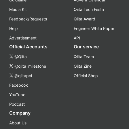
Media Kit
Qiita Tech Festa
Feedback/Requests
Qiita Award
Help
Engineer White Paper
Advertisement
API
Official Accounts
Our service
@Qiita
Qiita Team
@qiita_milestone
Qiita Zine
@qiitapoi
Official Shop
Facebook
YouTube
Podcast
Company
About Us