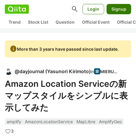
search
Login
Signup
Trend
Stock List
Question
Official Event
Official
info
More than 3 years have passed since last update.
@
dayjournal
(
Yasunori Kirimoto
)
in
MIERUNE
Amazon Location Serviceの新
マップスタイルをシンプルに表
示してみた
amplify
AmazonLocationService
MapLibre
AmplifyGeo
3