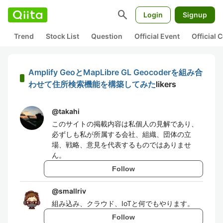
search
Login
Signup
Trend
Stock List
Question
Official Event
Official
Amplify GeoとMapLibre GL Geocoderを組み合
わせて住所検索機能を構築してみた
likers
@
takahi
このサイトの掲載内容は私個人の見解であり、
必ずしも私が所属する会社、組織、団体の立
場、戦略、意見を代表するものではありませ
ん。
Follow
@
smallriv
組み込み、クラウド、IoTと何でもやります。
Follow