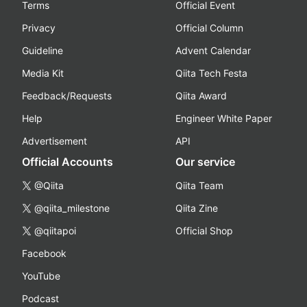
Terms
Official Event
Privacy
Official Column
Guideline
Advent Calendar
Media Kit
Qiita Tech Festa
Feedback/Requests
Qiita Award
Help
Engineer White Paper
Advertisement
API
Official Accounts
Our service
@Qiita
Qiita Team
@qiita_milestone
Qiita Zine
@qiitapoi
Official Shop
Facebook
YouTube
Podcast