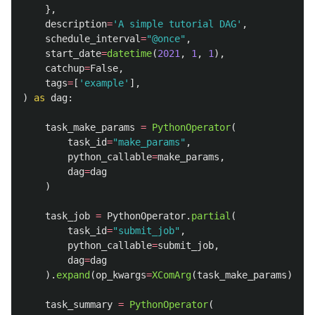
},
description
=
'
A simple tutorial DAG
'
,
schedule_interval
=
"
@once
"
,
start_date
=
datetime
(
2021
,
1
,
1
),
catchup
=
False
,
tags
=
[
'
example
'
],
)
as
dag
:
task_make_params
=
PythonOperator
(
task_id
=
"
make_params
"
,
python_callable
=
make_params
,
dag
=
dag
)
task_job
=
PythonOperator
.
partial
(
task_id
=
"
submit_job
"
,
python_callable
=
submit_job
,
dag
=
dag
).
expand
(
op_kwargs
=
XComArg
(
task_make_params
))
task_summary
=
PythonOperator
(