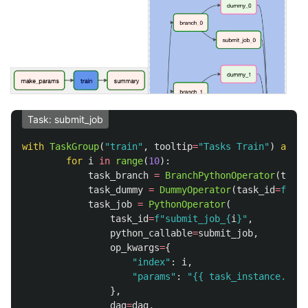
Task: submit_job
with
TaskGroup
(
"
train
"
,
tooltip
=
"
Tasks Train
"
)
as
tg
for
i
in
range
(
10
):
task_branch
=
BranchPythonOperator
(
task_
task_dummy
=
DummyOperator
(
task_id
=
f
"
dum
task_job
=
PythonOperator
(
task_id
=
f
"
submit_job_
{
i
}
"
,
python_callable
=
submit_job
,
op_kwargs
=
{
"
index
"
:
i
,
"
params
"
:
"
{{ task_instance.xcom
},
dag
=
dag
,