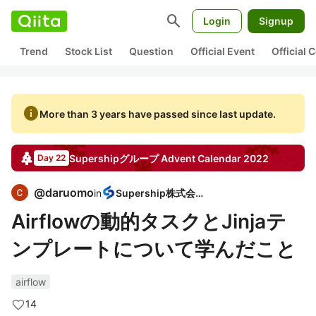
search
Login
Signup
Trend
Stock List
Question
Official Event
Official
info
More than 3 years have passed since last update.
Supershipグループ
Advent Calendar
2022
Day 22
@
daruomo
in
Supership株式会社
Airflowの動的タスクとJinjaテ
ンプレートについて学んだこと
airflow
14