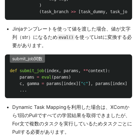
)
(
task_branch
>>
[
task_dummy
,
task_job
])
Jinjaテンプレートを使って値を渡した場合、値が文字
列（str）になるため
を使ってListに変換する必
eval()
要があります。
submit_job関数
def
submit_job
(
index
,
params
,
**
context
):
params
=
eval
(
params
)
c
,
gamma
=
params
[
index
][
"
c
"
],
params
[
index
][
"
ga
...
Dynamic Task Mappingを利用した場合は、XComか
ら1回のPullですべての学習結果を取得できましたが、
For文で複数のタスクを実行しているためタスクごとに
Pullする必要があります。