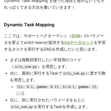
Dynamic Task Mapping を使った場合と使わないでもそ
れっぽくできる方法を書いていきます！
Dynamic Task Mapping
ここでは、サポートベクターマシン（
SVM
）のパラメー
タを変えてscikit-learnが提供する
Irisデータセット
を学習
するタスクを実行するDAGを作成したいと思います。
まずは複数回実行したい学習用のコード
（
）を用意します。
iris_svm.py
次に、最初に実行するTaskで
に渡す引数
iris_svm.py
を用意します。
[{c: 0.1, gamma: 0.1}, {c:0.1, gamma: 1},
...]
次に、前に実行されたパラメータをもとに
を実行するTaskを作成します。
iris_svm.py