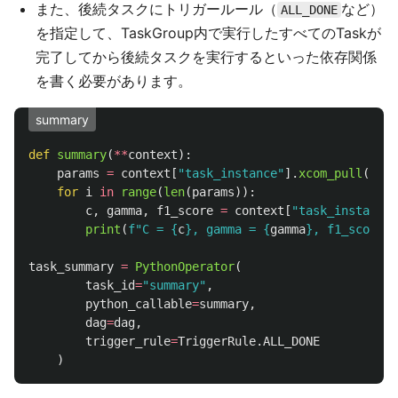
また、後続タスクにトリガールール（
など）
ALL_DONE
を指定して、TaskGroup内で実行したすべてのTaskが
完了してから後続タスクを実行するといった依存関係
を書く必要があります。
summary
def
summary
(
**
context
):
params
=
context
[
"
task_instance
"
].
xcom_pull
(
task
for
i
in
range
(
len
(
params
)):
c
,
gamma
,
f1_score
=
context
[
"
task_instance
"
print
(
f
"
C = 
{
c
}
, gamma = 
{
gamma
}
, f1_score =
task_summary
=
PythonOperator
(
task_id
=
"
summary
"
,
python_callable
=
summary
,
dag
=
dag
,
trigger_rule
=
TriggerRule
.
ALL_DONE
)