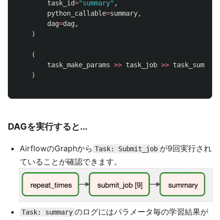
task_id
=
"
summary
"
,
python_callable
=
summary
,
dag
=
dag
,
)
(
task_make_params
>>
task_job
>>
task_summary
)
DAGを実行すると...
AirflowのGraphから
が9回実行され
Task: Submit_job
ていることが確認できます。
のログにはパラメータ毎の学習結果が
Task: summary