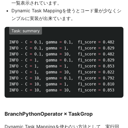
一覧表示されています。
Dynamic Task Mappingを使うとコード量が少なくシ
ンプルに実装が出来ています。
Task: summary
INFO - C 
=
 0.1, gamma 
=
 0.1,  f1_score 
=
 0.482

INFO - C 
=
 0.1, gamma 
=
 1,    f1_score 
=
 0.829

INFO - C 
=
 0.1, gamma 
=
 10,   f1_score 
=
 0.482

INFO - C 
=
 1,   gamma 
=
 0.1,  f1_score 
=
 0.829

INFO - C 
=
 1,   gamma 
=
 1,    f1_score 
=
 0.853

INFO - C 
=
 1,   gamma 
=
 10,   f1_score 
=
 0.822

INFO - C 
=
 10,  gamma 
=
 0.1,  f1_score 
=
 0.792

INFO - C 
=
 10,  gamma 
=
 1,    f1_score 
=
 0.810

INFO - C 
=
 10,  gamma 
=
 10,   f1_score 
=
BranchPythonOperator × TaskGrop
Dynamic Task Mappingを使わない方法として、実行回