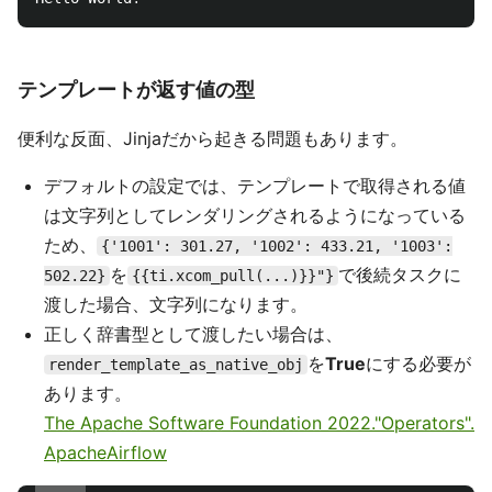
テンプレートが返す値の型
便利な反面、Jinjaだから起きる問題もあります。
デフォルトの設定では、テンプレートで取得される値
は文字列としてレンダリングされるようになっている
ため、
{'1001': 301.27, '1002': 433.21, '1003':
を
で後続タスクに
502.22}
{{ti.xcom_pull(...)}}"}
渡した場合、文字列になります。
正しく辞書型として渡したい場合は、
を
True
にする必要が
render_template_as_native_obj
あります。
The Apache Software Foundation 2022."Operators".
ApacheAirflow