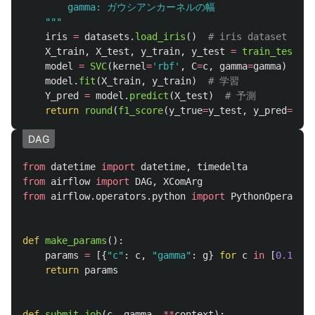
        gamma: ガウシアンカーネルの幅

"""
iris
=
datasets
.
load_iris
()
X_train
,
X_test
,
y_train
,
y_test
=
train_test_sp
model
=
SVC
(
kernel
=
'
rbf
'
,
C
=
c
,
gamma
=
gamma
)
model
.
fit
(
X_train
,
y_train
)
Y_pred
=
model
.
predict
(
X_test
)
return
round
(
f1_score
(
y_true
=
y_test
,
y_pred
=
Y_pr
DAG
from
datetime
import
datetime
,
timedelta
from
airflow
import
DAG
,
XComArg
from
airflow.operators.python
import
PythonOperator
def
make_params
():
params
=
[{
"
c
"
:
c
,
"
gamma
"
:
g
}
for
c
in
[
0.1
,
1
,
return
params
def
submit_job
(
c
,
gamma
,
**
context
):