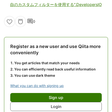
自のカスタムフィルターを使用する".DevelopersIO
comment
0
Register as a new user and use Qiita more
conveniently
You get articles that match your needs
You can efficiently read back useful information
You can use dark theme
What you can do with signing up
Sign up
Login