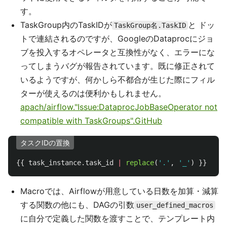
す。
TaskGroup内のTaskIDが
と ドッ
TaskGroup名.TaskID
トで連結されるのですが、GoogleのDataprocにジョ
ブを投入するオペレータと互換性がなく、エラーにな
ってしまうバグが報告されています。既に修正されて
いるようですが、何かしら不都合が生じた際にフィル
ターが使えるのは便利かもしれません。
apach/airflow."Issue:DataprocJobBaseOperator not
compatible with TaskGroups".GitHub
タスクIDの置換
{{
task_instance
.
task_id
|
replace
(
'
.
'
,
'
_
'
)
}}
Macroでは、Airflowが用意している日数を加算・減算
する関数の他にも、DAGの引数
user_defined_macros
に自分で定義した関数を渡すことで、テンプレート内