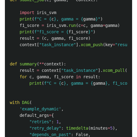
import
iris_svm
print
(
f
"
C = 
{
c
}
, gamma = 
{
gamma
}
"
)
f1_score
=
iris_svm
.
run
(
c
=
c
,
gamma
=
gamma
)
print
(
f
"
f1_score = 
{
f1_score
}
"
)
result
=
(
c
,
gamma
,
f1_score
)
context
[
"
task_instance
"
].
xcom_push
(
key
=
"
result
"
,
def
summary
(
**
context
):
result
=
context
[
"
task_instance
"
].
xcom_pull
(
task
for
c
,
gamma
,
f1_score
in
result
:
print
(
f
"
C = 
{
c
}
, gamma = 
{
gamma
}
, f1_score =
with
DAG
(
'
example_dynamic
'
,
default_args
=
{
"
retries
"
:
1
,
"
retry_delay
"
:
timedelta
(
minutes
=
5
),
"
depends_on_past
"
:
False
,