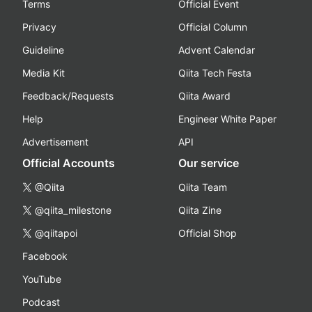
Terms
Official Event
Privacy
Official Column
Guideline
Advent Calendar
Media Kit
Qiita Tech Festa
Feedback/Requests
Qiita Award
Help
Engineer White Paper
Advertisement
API
Official Accounts
Our service
@Qiita
Qiita Team
@qiita_milestone
Qiita Zine
@qiitapoi
Official Shop
Facebook
YouTube
Podcast