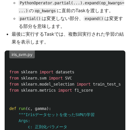
PythonOperator.partial(...).expand(op_kwargs=
の
に直前のTaskを渡します。
...)
op_kwargs
は変更しない部分、
は変更す
partial()
expand()
る部分を意味します。
最後に実行するTaskでは、複数回実行された学習の結
果を表示します。
iris_svm.py
from
sklearn
import
datasets
from
sklearn.svm
import
SVC
from
sklearn.model_selection
import
train_test_split
from
sklearn.metrics
import
f1_score
def
run
(
c
,
gamma
):
"""
Irisデータセットを使ったSVMの学習

    Args:

        c: 正則化パラメータ
