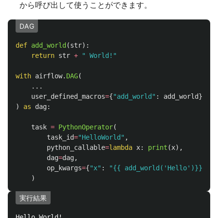
から呼び出して使うことができます。
DAG
def
add_world
(
str
):
return
str
+
"
 World!
"
with
airflow
.
DAG
(
...
user_defined_macros
=
{
"
add_world
"
:
add_world
},
)
as
dag
:
task
=
PythonOperator
(
task_id
=
"
HelloWorld
"
,
python_callable
=
lambda
x
:
print
(
x
),
dag
=
dag
,
op_kwargs
=
{
"
x
"
:
"
{{ add_world(
'
Hello
'
)}}
"
}
)
実行結果