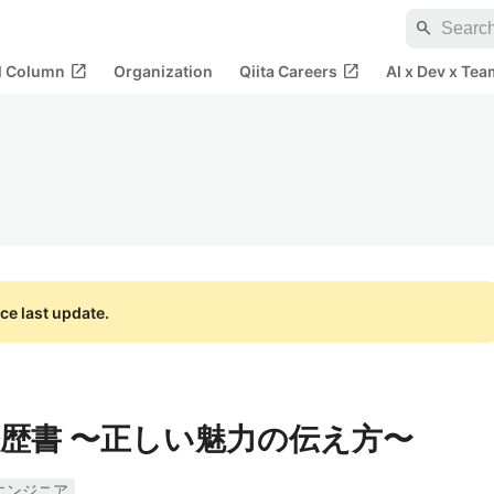
search
open_in_new
open_in_new
al Column
Organization
Qiita Careers
AI x Dev x Tea
ce last update.
歴書 〜正しい魅力の伝え方〜
エンジニア