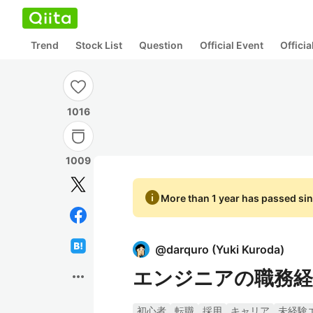
Trend
Stock List
Question
Official Event
Offici
1016
1009
info
More than 1 year has passed sin
@
darquro
(
Yuki Kuroda
)
エンジニアの職務経
more_horiz
初心者
転職
採用
キャリア
未経験