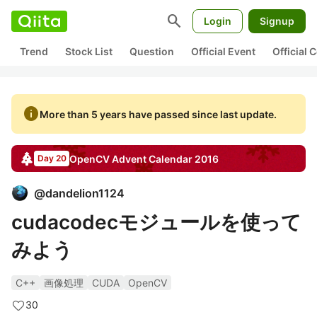
search
Login
Signup
Trend
Stock List
Question
Official Event
Official
info
More than 5 years have passed since last update.
OpenCV
Advent Calendar
2016
Day 20
@
dandelion1124
cudacodecモジュールを使って
みよう
C++
画像処理
CUDA
OpenCV
30