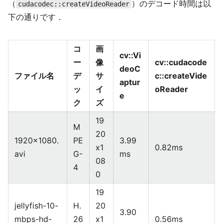
（
）のデコード時間は以
cudacodec::createVideoReader
下の通りです．
コ
画
cv::Vi
ー
像
cv::cudacode
deoC
ファイル名
デ
サ
c::createVide
aptur
ッ
イ
oReader
e
ク
ズ
19
M
20
1920x1080.
PE
3.99
x1
0.82ms
avi
G-
ms
08
4
0
19
jellyfish-10-
H.
20
3.90
mbps-hd-
26
x1
0.56ms