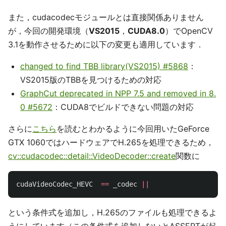
また，cudacodecモジュールとは直接関係ありません
が，今回の開発環境（
VS2015
，
CUDA8.0
）でOpenCV
3.1を動作させるために以下の変更も適用しています．
changed to find TBB library(VS2015) #5868
：
VS2015版のTBBを見つけるための対応
GraphCut deprecated in NPP 7.5 and removed in 8.
0 #5672
：CUDA8でビルドできない問題の対応
さらに
こちら
を読むとわかるように今回用いたGeForce
GTX 1060ではハードウェアでH.265を処理できるため，
cv::cudacodec::detail::VideoDecoder::create
関数に
cudaVideoCodec_HEVC
==
_codec
||
という条件式を追加し，H.265のファイルも処理できるよ