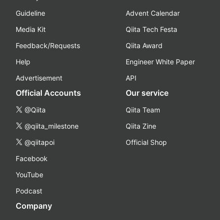
Guideline
Advent Calendar
Media Kit
Qiita Tech Festa
Feedback/Requests
Qiita Award
Help
Engineer White Paper
Advertisement
API
Official Accounts
Our service
@Qiita
Qiita Team
@qiita_milestone
Qiita Zine
@qiitapoi
Official Shop
Facebook
YouTube
Podcast
Company