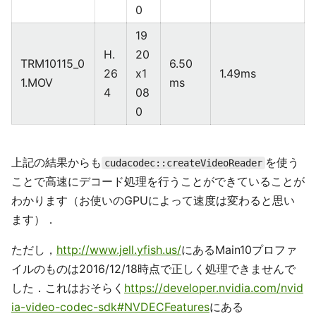
0
19
H.
20
TRM10115_0
6.50
26
x1
1.49ms
1.MOV
ms
4
08
0
上記の結果からも
を使う
cudacodec::createVideoReader
ことで高速にデコード処理を行うことができていることが
わかります（お使いのGPUによって速度は変わると思い
ます）．
ただし，
http://www.jell.yfish.us/
にあるMain10プロファ
イルのものは2016/12/18時点で正しく処理できませんで
した．これはおそらく
https://developer.nvidia.com/nvid
ia-video-codec-sdk#NVDECFeatures
にある