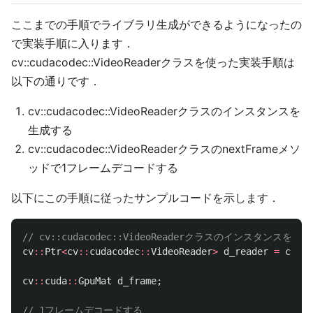
ここまでの手順でライブラリ生成ができるようになったの
で実装手順に入ります．
cv::cudacodec::VideoReaderクラスを使った実装手順は
以下の通りです．
cv::cudacodec::VideoReaderクラスのインスタンスを
生成する
cv::cudacodec::VideoReaderクラスのnextFrameメソ
ッドで1フレームデコードする
以下にこの手順に従ったサンプルコードを示します．
// cv::cudacodec::VideoReaderクラスのインスタンスを生
cv
::
Ptr
<
cv
::
cudacodec
::
VideoReader
>
d_reader
=
cv
::
c
cv
::
cuda
::
GpuMat
d_frame
;
// 1フレームデコードする