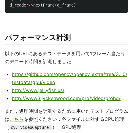
d_reader
->
nextFrame
(
d_frame
)
パフォーマンス計測
以下のURLにあるテストデータを用いて1フレーム当たり
のデコード時間を計測しました．
https://github.com/opencv/opencv_extra/tree/3.1.0/
testdata/gpu/video
http://www.jell.yfish.us/
http://www3.jvckenwood.com/pro/video/prohd/
また，処理時間を計測するために用いたテストプログラム
は
こちら
を参照ください．各ファイルに対するCPU処理
（
）、GPU処理
cv::VideoCapture