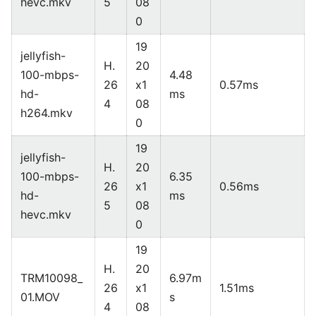
hevc.mkv
5
08
0
19
jellyfish-
H.
20
100-mbps-
4.48
26
x1
0.57ms
hd-
ms
4
08
h264.mkv
0
19
jellyfish-
H.
20
100-mbps-
6.35
26
x1
0.56ms
hd-
ms
5
08
hevc.mkv
0
19
H.
20
TRM10098_
6.97m
26
x1
1.51ms
01.MOV
s
4
08