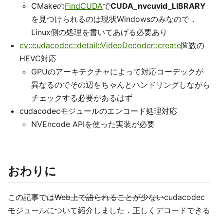
CMakeの
FindCUDA
で
CUDA_nvcuvid_LIBRARY
を見つけられるのは現状Windowsのみなので，
Linux側の処理を書いてあげる必要あり
cv::cudacodec::detail::VideoDecoder::create
関数の
HEVC対応
GPUのアーキテクチャによって対応コーデックが
異なるのでその辺をちゃんとハンドリングしながら
チェックする必要があるはず
cudacodecモジュールのエンコード処理対応
NVEncode APIを使った実装が必要
おわりに
この記事では
Web上で語られることが少ない
cudacodec
モジュールについて紹介しました．正しくデコードできる