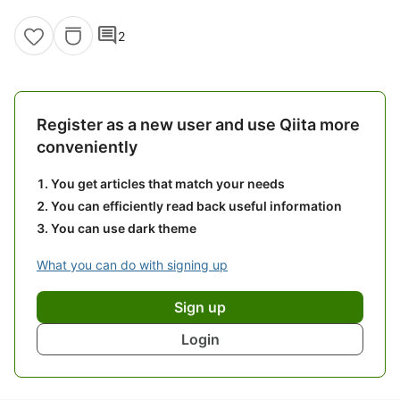
comment
2
Register as a new user and use Qiita more
conveniently
You get articles that match your needs
You can efficiently read back useful information
You can use dark theme
What you can do with signing up
Sign up
Login