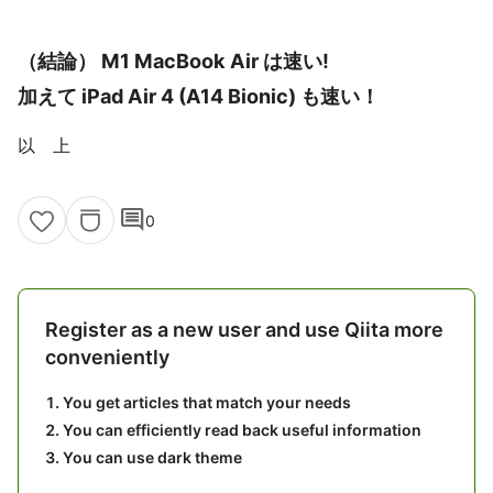
（結論） M1 MacBook Air は速い!
加えて iPad Air 4 (A14 Bionic) も速い！
以 上
comment
0
Register as a new user and use Qiita more
conveniently
You get articles that match your needs
You can efficiently read back useful information
You can use dark theme