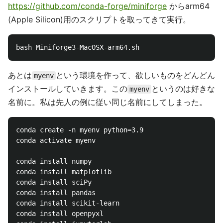
https://github.com/conda-forge/miniforge
からarm64
(Apple Silicon)用のスクリプトを取ってきて実行。
あとは
という環境を作って、欲しいものをどんどん
myenv
インストールしていきます。この
というのは好きな
myenv
名前に。私は先人の例に従い同じ名前にしてしまった。
conda create -n myenv python=3.9

conda activate myenv

conda install numpy

conda install matplotlib

conda install sciPy

conda install pandas

conda install scikit-learn

conda install openpyxl
