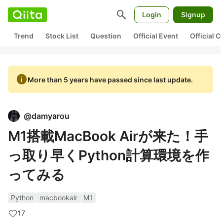
search
Login
Signup
Trend
Stock List
Question
Official Event
Official
info
More than 5 years have passed since last update.
@
damyarou
M1搭載MacBook Airが来た！手
っ取り早くPython計算環境を作
ってみる
Python
macbookair
M1
17