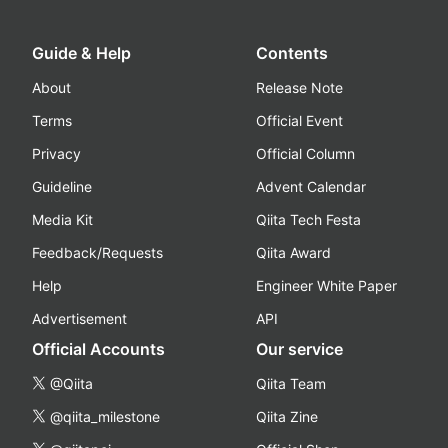
Guide & Help
Contents
About
Release Note
Terms
Official Event
Privacy
Official Column
Guideline
Advent Calendar
Media Kit
Qiita Tech Festa
Feedback/Requests
Qiita Award
Help
Engineer White Paper
Advertisement
API
Official Accounts
Our service
@Qiita
Qiita Team
@qiita_milestone
Qiita Zine