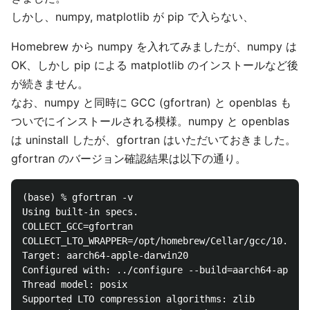
しかし、numpy, matplotlib が pip で入らない、
Homebrew から numpy を入れてみましたが、numpy は
OK、しかし pip による matplotlib のインストールなど後
が続きません。
なお、numpy と同時に GCC (gfortran) と openblas も
ついでにインストールされる模様。numpy と openblas
は uninstall したが、gfortran はいただいておきました。
gfortran のバージョン確認結果は以下の通り。
(base) % gfortran -v

Using built-in specs.

COLLECT_GCC=gfortran

COLLECT_LTO_WRAPPER=/opt/homebrew/Cellar/gcc/10.2.0/
Target: aarch64-apple-darwin20

Configured with: ../configure --build=aarch64-apple-
Thread model: posix

Supported LTO compression algorithms: zlib
