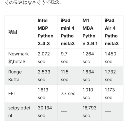
その見込はなさそうで残念。
Intel
iPad
M1
iPad
MBP
mini 4
MBA
Air 4
項目
Python
Pytho
Pytho
Pytho
3.4.3
nista3
n 3.9.1
nista3
Newmark
2.072
9.7
1.264
1.450
$\beta$
sec
sec
sec
sec
Runge-
2.533
11.5
1.634
1.732
Kutta
sec
sec
sec
sec
1.613
1.010
1.173
FFT
7.7 sec
sec
sec
sec
scipy.odei
30.134
16.793
---
---
nt
sec
sec