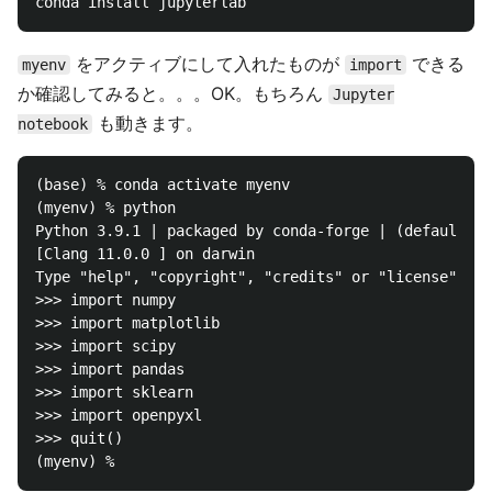
をアクティブにして入れたものが
できる
myenv
import
か確認してみると。。。OK。もちろん
Jupyter
も動きます。
notebook
(base) % conda activate myenv

(myenv) % python

Python 3.9.1 | packaged by conda-forge | (default, D
[Clang 11.0.0 ] on darwin

Type "help", "copyright", "credits" or "license" for
>>> import numpy

>>> import matplotlib

>>> import scipy

>>> import pandas

>>> import sklearn

>>> import openpyxl

>>> quit()
