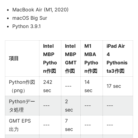
MacBook Air (M1, 2020)
macOS Big Sur
Python 3.9.1
Intel
Intel
M1
iPad Air
MBP
MBP
MBA
4
項目
Pytho
GMT
Pytho
Pythonis
n作図
作図
n作図
ta3作図
Python作図
242
14
---
17 sec
（png）
sec
sec
Pythonデー
2
---
---
---
タ処理
sec
GMT EPS
7
---
---
---
出力
sec