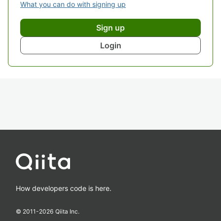
What you can do with signing up
Sign up
Login
How developers code is here.
© 2011-
2026
Qiita Inc.