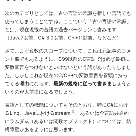
次のカテゴリとしては、古い言語の常識を新しい言語でも
使ってしまうことですね。ここでいう「古い言語の常識」
とは、現在現役の言語の過去バージョンも含みます
（Java7以前、C# 3.0以前、C++11以前、などなど）
さて、まず変数のスコープについて。これは元記事のコメ
ント欄でもあるように、C99以前のC言語では必ず最初に
変数宣言をつけないといけないという話があったりしまし
た。しかしこれが現在のC/C++で変数宣言を冒頭に持っ
てくる理由にならず、
最新の規格に従って書きましょう
と
いうのが大前提になるでしょう。
言語としての機能についてもそのとおり。特にC#におけ
3
るLinq、Javaにおけるstream
、あるいは全言語共通的
にラムダ式（あるいは関数オブジェクト）については、結
構障壁があるようには思います。