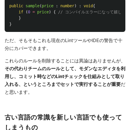
public
sample
(
price
:
number
)
:
void
{
if 
(
0
=
price
)
{
// コンパイルエラーになって嬉しい
}
}
ただ、そもそもこれも現在のLintツールやIDEの警告で十
分にカバーできます。
これらのルールを削除することには異論はありませんが、
その代わりチームのルールとして、モダンなエディタを利
用し、コミット時などのLintチェックを仕組みとして取り
入れる、というところまでセットで実行することが重要
だ
と思います。
古い言語の常識を新しい言語でも使って
しまうもの