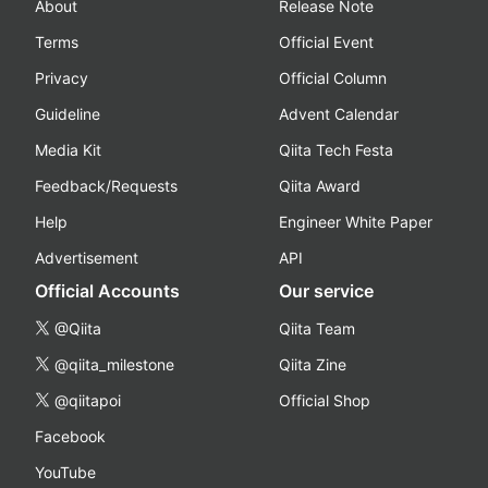
About
Release Note
Terms
Official Event
Privacy
Official Column
Guideline
Advent Calendar
Media Kit
Qiita Tech Festa
Feedback/Requests
Qiita Award
Help
Engineer White Paper
Advertisement
API
Official Accounts
Our service
@Qiita
Qiita Team
@qiita_milestone
Qiita Zine
@qiitapoi
Official Shop
Facebook
YouTube