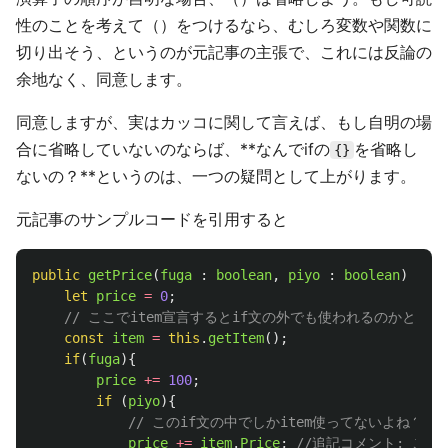
性のことを考えて（）をつけるなら、むしろ変数や関数に
切り出そう、というのが元記事の主張で、これには反論の
余地なく、同意します。
同意しますが、実はカッコに関して言えば、もし自明の場
合に省略していないのならば、**なんでifの
を省略し
{}
ないの？**というのは、一つの疑問として上がります。
元記事のサンプルコードを引用すると
public
getPrice
(
fuga
:
boolean
,
piyo
:
boolean
)
:
nu
let
price
=
0
;
// ここでitem宣言するとif文の外でも使われるのかと思
const
item
=
this
.
getItem
();
if
(
fuga
){
price
+=
100
;
if 
(
piyo
){
// このif文の中でしかitem使ってないよね？
price
+=
item
.
Price
;
//追記コメント: こ