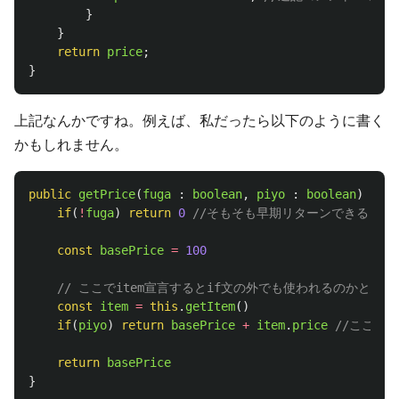
}
}
return
price
;
}
上記なんかですね。例えば、私だったら以下のように書く
かもしれません。
public
getPrice
(
fuga
:
boolean
,
piyo
:
boolean
)
:
nu
if
(
!
fuga
)
return
0
//そもそも早期リターンできる
const
basePrice
=
100
// ここでitem宣言するとif文の外でも使われるのかと思
const
item
=
this
.
getItem
()
if
(
piyo
)
return
basePrice
+
item
.
price
//ここは
return
basePrice
}