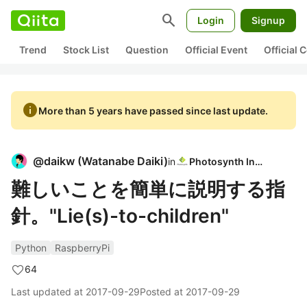
search
Login
Signup
Trend
Stock List
Question
Official Event
Official
info
More than 5 years have passed since last update.
@
daikw
(
Watanabe Daiki
)
in
Photosynth Inc.
難しいことを簡単に説明する指
針。"Lie(s)-to-children"
Python
RaspberryPi
64
Last updated at
2017-09-29
Posted at
2017-09-29