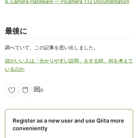
6. Camera Hardware — Picamera 1.13 Documentation
最後に
調べていて、この記事を思い出しました。
頭がいい人は「分かりやすい説明」をする時、何を考えて
いるのか
comment
0
Register as a new user and use Qiita more
conveniently