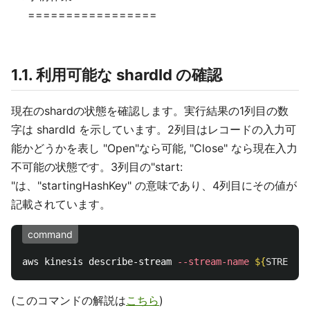
=================
1.1. 利用可能な shardId の確認
現在のshardの状態を確認します。実行結果の1列目の数
字は shardId を示しています。2列目はレコードの入力可
能かどうかを表し "Open"なら可能, "Close" なら現在入力
不可能の状態です。3列目の"start:
"は、"startingHashKey" の意味であり、4列目にその値が
記載されています。
command
aws kinesis describe-stream 
--stream-name
${
STREAM_N
(このコマンドの解説は
こちら
)