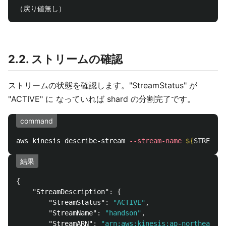
2.2. ストリームの確認
ストリームの状態を確認します。"StreamStatus" が
"ACTIVE" に なっていれば shard の分割完了です。
command
aws kinesis describe-stream 
--stream-name
${
STREAM_N
結果
{
"StreamDescription"
:
{
"StreamStatus"
:
"ACTIVE"
,
"StreamName"
:
"handson"
,
"StreamARN"
:
"arn:aws:kinesis:ap-northeast-1