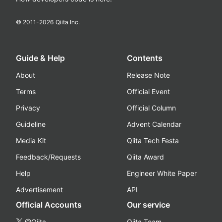
© 2011-
2026
Qiita Inc.
Guide & Help
Contents
About
Release Note
Terms
Official Event
Privacy
Official Column
Guideline
Advent Calendar
Media Kit
Qiita Tech Festa
Feedback/Requests
Qiita Award
Help
Engineer White Paper
Advertisement
API
Official Accounts
Our service
@Qiita
Qiita Team