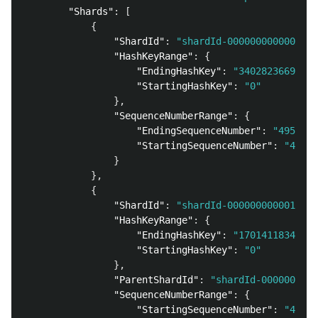
"Shards"
:
[
{
"ShardId"
:
"shardId-000000000000"
,
"HashKeyRange"
:
{
"EndingHashKey"
:
"34028236692093
"StartingHashKey"
:
"0"
},
"SequenceNumberRange"
:
{
"EndingSequenceNumber"
:
"4955086
"StartingSequenceNumber"
:
"49550
}
},
{
"ShardId"
:
"shardId-000000000001"
,
"HashKeyRange"
:
{
"EndingHashKey"
:
"17014118346046
"StartingHashKey"
:
"0"
},
"ParentShardId"
:
"shardId-0000000000
"SequenceNumberRange"
:
{
"StartingSequenceNumber"
:
"49550