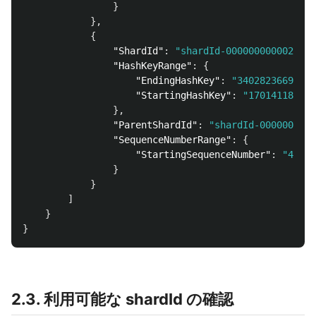
}
},
{
"ShardId"
:
"shardId-000000000002"
,
"HashKeyRange"
:
{
"EndingHashKey"
:
"34028236692093
"StartingHashKey"
:
"170141183460
},
"ParentShardId"
:
"shardId-0000000000
"SequenceNumberRange"
:
{
"StartingSequenceNumber"
:
"49550
}
}
]
}
}
2.3. 利用可能な shardId の確認