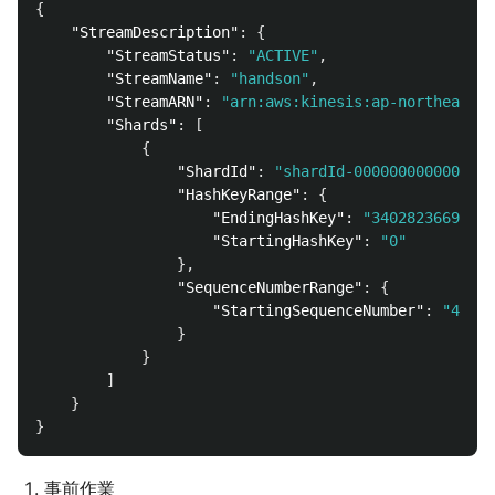
{
"StreamDescription"
:
{
"StreamStatus"
:
"ACTIVE"
,
"StreamName"
:
"handson"
,
"StreamARN"
:
"arn:aws:kinesis:ap-northeast-1
"Shards"
:
[
{
"ShardId"
:
"shardId-000000000000"
,
"HashKeyRange"
:
{
"EndingHashKey"
:
"34028236692093
"StartingHashKey"
:
"0"
},
"SequenceNumberRange"
:
{
"StartingSequenceNumber"
:
"49550
}
}
]
}
}
事前作業