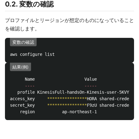
0.2. 変数の確認
プロファイルとリージョンが想定のものになっていること
を確認します。
変数の確認
結果(例)
      Name                    Value             Type
----
-----
----
   profile KinesisFull-handsOn-Kinesis-user-5KVYHRGZ
access_key     
****************
HORA shared-credentia
secret_key     
****************
F9zU shared-credentia
    region           ap-northeast-1              
env