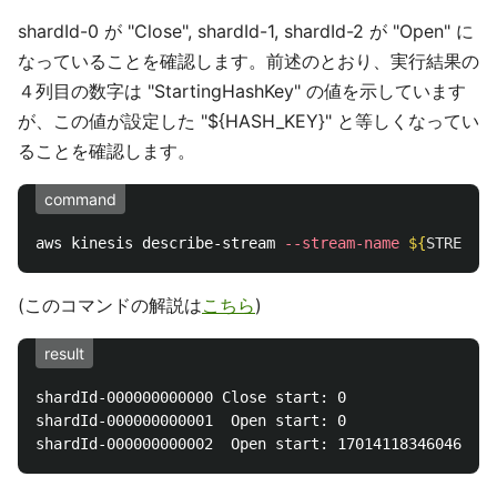
shardId-0 が "Close", shardId-1, shardId-2 が "Open" に
なっていることを確認します。前述のとおり、実行結果の
４列目の数字は "StartingHashKey" の値を示しています
が、この値が設定した "${HASH_KEY}" と等しくなってい
ることを確認します。
command
aws kinesis describe-stream 
--stream-name
${
STREAM_N
(このコマンドの解説は
こちら
)
result
shardId-000000000000 Close start: 0

shardId-000000000001  Open start: 0
