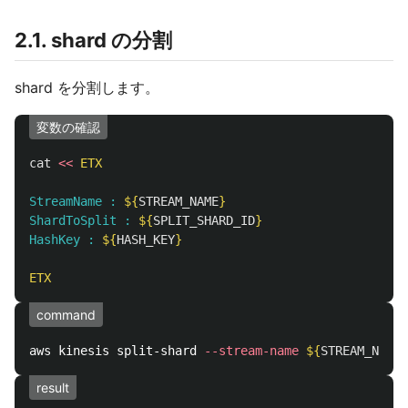
2.1. shard の分割
shard を分割します。
変数の確認
cat
<<
ETX
StreamName : 
${
STREAM_NAME
}
ShardToSplit : 
${
SPLIT_SHARD_ID
}
HashKey : 
${
HASH_KEY
}
command
aws kinesis split-shard 
--stream-name
${
STREAM_NAME
}
result