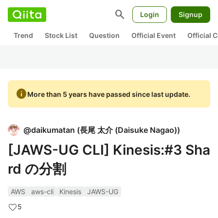
search
Login
Signup
Trend
Stock List
Question
Official Event
Official
info
More than 5 years have passed since last update.
@
daikumatan
(
長尾 太介 (Daisuke Nagao)
)
[JAWS-UG CLI] Kinesis:#3 Sha
rd の分割
AWS
aws-cli
Kinesis
JAWS-UG
5