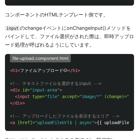
コンポーネントのHTMLテンプレート側です。
のchangeイベントにonChangeInput()メソッドを
input
バインドして、ファイル選択がされた際は、即時アップロ
ード処理が呼ばれるようにしています。
file-upload.component.html
<h1>
ファイルアップロード🐶
</h1>
<!-- テキストファイルを選択するinput -->
<div
id=
"input-area"
>
<input
type=
"file"
accept=
"image/*"
(change)=
"onCh
</div>
<!-- アップロードしたファイルを表示するエリア -->
<a
[href]=
"uploadFileUrl$ | async"
>
{{ uploadFileUrl$