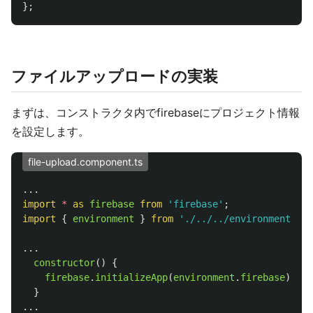
};
ファイルアップロードの実装
まずは、コンストラクタ内でfirebaseにプロジェクト情報
を設定します。
file-upload.component.ts
...
import
*
as 
firebase
from
'
firebase
'
;
import
{
environment
}
from
'
./../../environments/en
...
constructor
()
{
firebase
.
initializeApp
(
environment
.
firebase
);
}
...