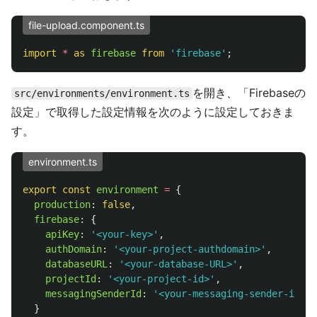
file-upload.component.ts
import
*
as 
firebase
from
'
firebase
'
;
を開き、「Firebaseの
src/environments/environment.ts
設定」で取得した設定情報を次のように設定しておきま
す。
environment.ts
export
const
environment
=
{
production
:
false
,
firebase
:
{
apiKey
:
'
<your-key>
'
,
authDomain
:
'
<your-project-authdomain>
'
,
databaseURL
:
'
<your-database-URL>
'
,
projectId
:
'
<your-project-id>
'
,
messagingSenderId
:
'
<your-messaging-sender-id>
'
}