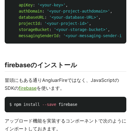
apiKey
:
'
<your-key>
'
,
authDomain
:
'
<your-project-authdomain>
'
,
databaseURL
:
'
<your-database-URL>
'
,
projectId
:
'
<your-project-id>
'
,
storageBucket
:
'
<your-storage-bucket>
'
,
messagingSenderId
:
'
<your-messaging-sender-id>
'
firebaseのインストール
冒頭にもある通りAngluarFireではなく、JavaScriptの
SDKの
firebase
を使います。
$ 
npm 
install
--save
アップロード機能を実装するコンポーネントで次のように
インポートしておきます。