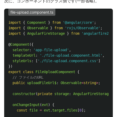
次に、コンポーネントのクラス側です(一部省略)。
file-upload.component.ts
import
{
Component
}
from
'
@angular/core
'
;
import
{
Observable
}
from
'
rxjs/Observable
'
;
import
{
AngularFireStorage
}
from
'
angularfire2/sto
@
Component
({
selector
:
'
app-file-upload
'
,
templateUrl
:
'
./file-upload.component.html
'
,
styleUrls
:
[
'
./file-upload.component.css
'
]
})
export
class
FileUploadComponent
{
// ファイルのURL
public
uploadFileUrl$
:
Observable
<
string
>
;
constructor
(
private
storage
:
AngularFireStorage
)
{
onChangeInput
(
evt
)
{
const
file
=
evt
.
target
.
files
[
0
];