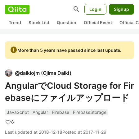
search
Login
Signup
Trend
Stock List
Question
Official Event
Official
info
More than 5 years have passed since last update.
@
daikiojm
(
Ojima Daiki
)
AngularでCloud Storage for Fir
ebaseにファイルアップロード
JavaScript
Angular
Firebase
FirebaseStorage
8
Last updated at
2018-12-18
Posted at
2017-11-29