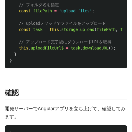
// フォルダ名を指定
const
filePath
=
'
upload_files
'
;
// uploadメソッドでファイルをアップロード
const
task
=
this
.
storage
.
upload
(
filePath
,
file
)
// アップロード完了後にダウンロードURLを取得
this
.
uploadFileUrl$
=
task
.
downloadURL
();
}
}
確認
開発サーバーでAngularアプリを立ち上げて、確認してみ
ます。