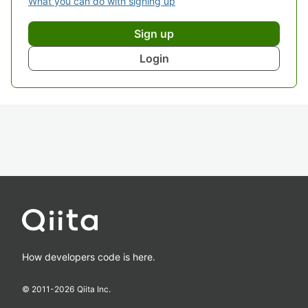
What you can do with signing up
Sign up
Login
How developers code is here.
© 2011-
2026
Qiita Inc.