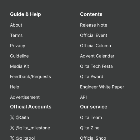
Guide & Help
Contents
About
Release Note
Terms
Official Event
Privacy
Official Column
Guideline
Advent Calendar
Media Kit
Qiita Tech Festa
Feedback/Requests
Qiita Award
Help
Engineer White Paper
Advertisement
API
Official Accounts
Our service
@Qiita
Qiita Team
@qiita_milestone
Qiita Zine
@qiitapoi
Official Shop