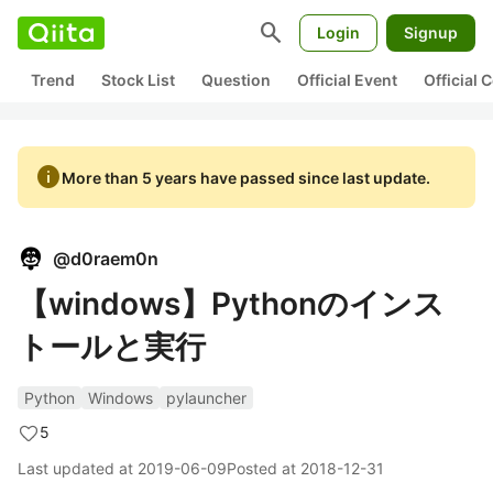
search
Login
Signup
Trend
Stock List
Question
Official Event
Official
info
More than 5 years have passed since last update.
@
d0raem0n
【windows】Pythonのインス
トールと実行
Python
Windows
pylauncher
5
Last updated at
2019-06-09
Posted at
2018-12-31