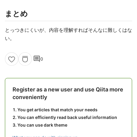
まとめ
とっつきにくいが、内容を理解すればそんなに難しくはな
い。
comment
0
Register as a new user and use Qiita more
conveniently
You get articles that match your needs
You can efficiently read back useful information
You can use dark theme