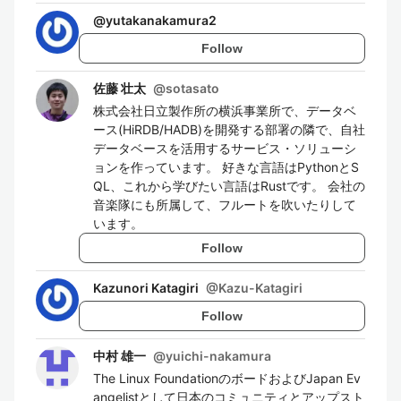
@
yutakanakamura2
Follow
佐藤 壮太
@
sotasato
株式会社日立製作所の横浜事業所で、データベ
ース(HiRDB/HADB)を開発する部署の隣で、自社
データベースを活用するサービス・ソリューシ
ョンを作っています。 好きな言語はPythonとS
QL、これから学びたい言語はRustです。 会社の
音楽隊にも所属して、フルートを吹いたりして
います。
Follow
Kazunori Katagiri
@
Kazu-Katagiri
Follow
中村 雄一
@
yuichi-nakamura
The Linux FoundationのボードおよびJapan Ev
angelistとして日本のコミュニティとアップスト