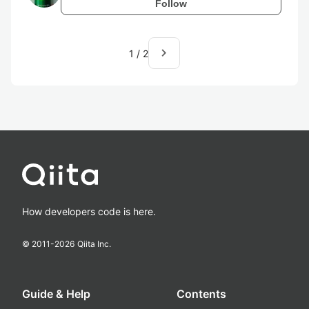
Follow
navigate_next
1
/
2
How developers code is here.
© 2011-
2026
Qiita Inc.
Guide & Help
Contents