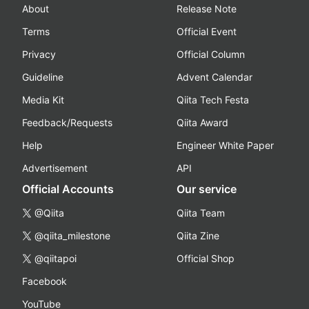
About
Release Note
Terms
Official Event
Privacy
Official Column
Guideline
Advent Calendar
Media Kit
Qiita Tech Festa
Feedback/Requests
Qiita Award
Help
Engineer White Paper
Advertisement
API
Official Accounts
Our service
@Qiita
Qiita Team
@qiita_milestone
Qiita Zine
@qiitapoi
Official Shop
Facebook
YouTube