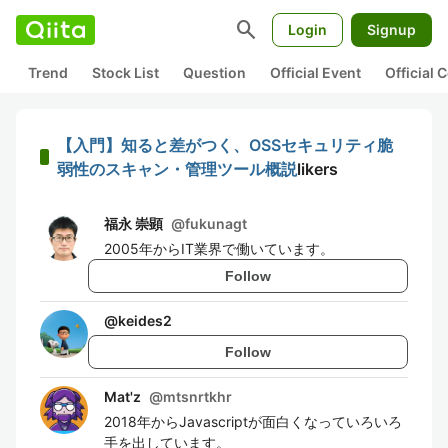
search
Login
Signup
Trend
Stock List
Question
Official Event
Official
【入門】知ると差がつく、OSSセキュリティ脆
弱性のスキャン・管理ツール概説
likers
福永 崇顕
@
fukunagt
2005年からIT業界で働いています。
Follow
@
keides2
Follow
Mat'z
@
mtsnrtkhr
2018年からJavascriptが面白くなっていろいろ
手を出しています。