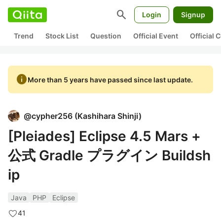
search
Login
Signup
Trend
Stock List
Question
Official Event
Official
info
More than 5 years have passed since last update.
@
cypher256
(
Kashihara Shinji
)
[Pleiades] Eclipse 4.5 Mars +
公式 Gradle プラグイン Buildsh
ip
Java
PHP
Eclipse
41