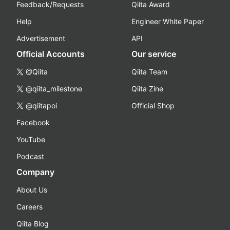
Feedback/Requests
Qiita Award
Help
Engineer White Paper
Advertisement
API
Official Accounts
Our service
@Qiita
Qiita Team
@qiita_milestone
Qiita Zine
@qiitapoi
Official Shop
Facebook
YouTube
Podcast
Company
About Us
Careers
Qiita Blog