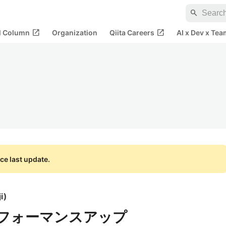
search
open_in_new
open_in_new
al Column
Organization
Qiita Careers
AI x Dev x Tea
ce last update.
i
)
爆速パフォーマンスアップ