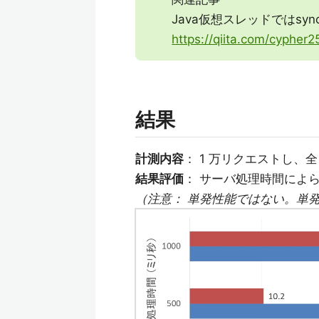
Java仮想スレッドではsync
https://qiita.com/cyphe
結果
計測内容
： 1 万リクエストし、
結果評価
： サーバ処理時間によらず
（注意： 単発性能ではない。単