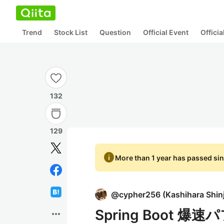
Trend
Stock List
Question
Official Event
Offici
132
129
info
More than 1 year has passed sin
@
cypher256
(
Kashihara Shinj
Spring Boot 
more_horiz