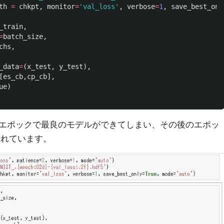
th
=
chkpt
,
monitor
=
'
val_loss
'
,
verbose
=
1
,
save_best_onl
_train
,
=
batch_size
,
chs
,
_data
=
(
x_test
,
y_test
),
[
es_cb
,
cp_cb
],
ue
)
エポックで最良のモデルができてしまい、その後のエポッ
されています。