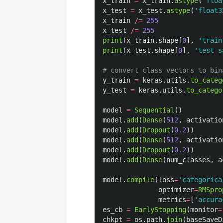
x_train
=
x_train
.
astype
(
'
floa
x_test
=
x_test
.
astype
(
'
float3
x_train
/=
255
x_test
/=
255
print
(
x_train
.
shape
[
0
],
'
train
print
(
x_test
.
shape
[
0
],
'
test s
y_train
=
keras
.
utils
.
to_categ
y_test
=
keras
.
utils
.
to_catego
model
=
Sequential
()
model
.
add
(
Dense
(
512
,
activatio
model
.
add
(
Dropout
(
0.2
))
model
.
add
(
Dense
(
512
,
activatio
model
.
add
(
Dropout
(
0.2
))
model
.
add
(
Dense
(
num_classes
,
a
model
.
compile
(
loss
=
'
categorica
optimizer
=
RMSpro
metrics
=
[
'
accura
es_cb
=
EarlyStopping
(
monitor
=
chkpt
=
os
.
path
.
join
(
baseSaveD