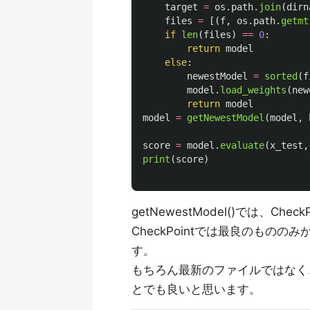
target
=
os
.
path
.
join
(
dirn
files
=
[(
f
,
os
.
path
.
getmt
if
len
(
files
)
==
0
:
return
model
else
:
newestModel
=
sorted
(
f
model
.
load_weights
(
new
return
model
model
=
getNewestModel
(
model
,
score
=
model
.
evaluate
(
x_test
,
print
(
score
)
getNewestModel()では、
CheckPointでは最良のも
す。
もちろん最新のファイルではなく
とでも良いと思います。