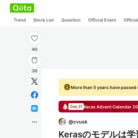
Trend
Stock List
Question
Official Event
Offici
40
39
info
More than 5 years have passed s
Keras
Advent Calendar
20
Day 21
more_horiz
@
cvusk
Kerasのモデル