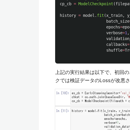
cp_cb
=
ModelCheckpoint
(
filepa
history
=
model
.
fit
(
x_train
,
y
batch_size
epochs
=
epo
verbose
=
1
,
validation
callbacks
=
shuffle
=
Tr
上記の実行結果は以下で、初回の
クでは検証データのLossが改悪