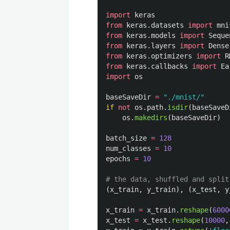
import
keras
from
keras.datasets
import
mni
from
keras.models
import
Seque
from
keras.layers
import
Dense
from
keras.optimizers
import
R
from
keras.callbacks
import
Ea
import
os
baseSaveDir
=
"
./mnist/
"
if
not
os
.
path
.
isdir
(
baseSaveD
os
.
makedirs
(
baseSaveDir
)
batch_size
=
128
num_classes
=
10
epochs
=
10
(
x_train
,
y_train
),
(
x_test
,
y
x_train
=
x_train
.
reshape
(
6000
x_test
=
x_test
.
reshape
(
10000
,