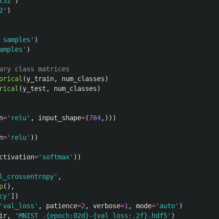
t32
'
)
2
'
)
 samples
'
)
amples
'
)
orical
(
y_train
,
num_classes
)
rical
(
y_test
,
num_classes
)
n
=
'
relu
'
,
input_shape
=
(
784
,)))
n
=
'
relu
'
))
ctivation
=
'
softmax
'
))
l_crossentropy
'
,
p
(),
cy
'
])
'
val_loss
'
,
patience
=
2
,
verbose
=
1
,
mode
=
'
auto
'
)
ir
,
'
MNIST_.{epoch:02d}-{val_loss:.2f}.hdf5
'
)