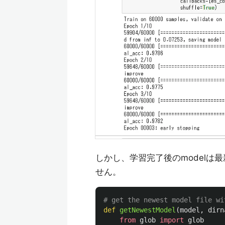
しかし、学習完了後のmodel
せん。
def
getNewestModel
(
model
,
dirn
from
glob
import
glob