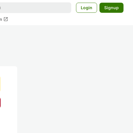
Login
Signup
open_in_new
m
い