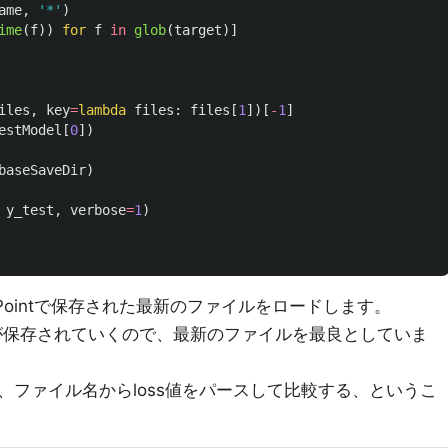
ame
,
'
*
'
)
ime
(
f
))
for
f
in
glob
(
target
)]
iles
,
key
=
lambda
files
:
files
[
1
])[
-
1
]
estModel
[
0
])
baseSaveDir
)
y_test
,
verbose
=
1
)
CheckPointで保存された最新のファイルをロードします。
ののみが保存されていくので、最新のファイルを最良としていま
、ファイル名からloss値をパースして比較する、というこ