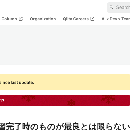
search
open_in_new
open_in_new
al Column
Organization
Qiita Careers
AI x Dev x Tea
ince last update.
17
は学習完了時のものが最良とは限らな