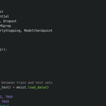
st
ntial
,
Dropout
MSprop
rlyStopping
,
ModelCheckpoint
ir
):
_test
)
=
mnist
.
load_data
()
0
,
784
)
784
)