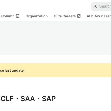
search
open_in_new
open_in_new
al Column
Organization
Qiita Careers
AI x Dev x Tea
ce last update.
LF・SAA・SAP