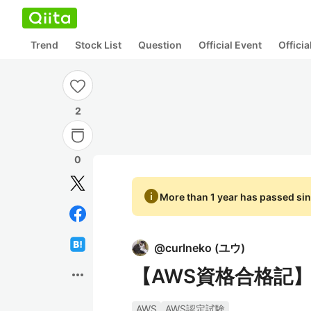
Trend
Stock List
Question
Official Event
Offici
2
0
info
More than 1 year has passed sin
@
curlneko
(
ユウ
)
【AWS資格合格記】C
more_horiz
AWS
AWS認定試験