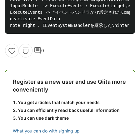
InputModule  -> ExecuteEvents : Execute(target,event
ExecuteEvents -> "イベントハンドラが\n設定されたComponent"
deactivate EventData

comment
0
Register as a new user and use Qiita more
conveniently
You get articles that match your needs
You can efficiently read back useful information
You can use dark theme
What you can do with signing up