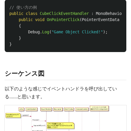
// 使い方の例
public
class
CubeClickEventHandler
:
MonoBehaviour
,
public
void
OnPointerClick
(
PointerEventData
poin
{
Debug
.
Log
(
"Game Object Clicked!"
);
}
}
シーケンス図
以下のような感じでイベントハンドラを呼び出してい
る……と思います。