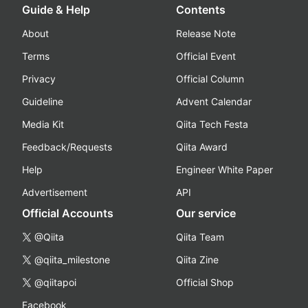
Guide & Help
Contents
About
Release Note
Terms
Official Event
Privacy
Official Column
Guideline
Advent Calendar
Media Kit
Qiita Tech Festa
Feedback/Requests
Qiita Award
Help
Engineer White Paper
Advertisement
API
Official Accounts
Our service
@Qiita
Qiita Team
@qiita_milestone
Qiita Zine
@qiitapoi
Official Shop
Facebook