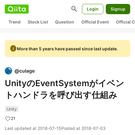
search
Login
Signup
Trend
Stock List
Question
Official Event
Official
info
More than 5 years have passed since last update.
@
culage
UnityのEventSystemがイベン
トハンドラを呼び出す仕組み
Unity
21
Last updated at
2018-07-15
Posted at
2018-07-03