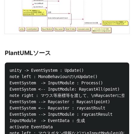
PlantUMLソース
unity -> EventSystem : Update()

note left : MonoBehaviourの\nUpdate()

EventSystem  -> InputModule : Process()

EventSystem <-- InputModule: RaycastAll(point)

note right : マウス等座標等を渡して、\nRaycasterに指され
EventSystem --> Raycaster : Raycast(point)

EventSystem <-- Raycaster : raycastRsult

EventSystem --> InputModule : raycastResult

InputModule  -> EventData : 生成

activate EventData

note left : マウスボタン情報などは\nInputModuleが自前