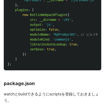
"
MyProduct
"
:
__dirname
+
'
/js/index.js
'
},
plugins
:
[
new
KotlinWebpackPlugin
({
src
:
__dirname
+
'
/kt
'
,
output
:
'
js
'
,
optimize
:
false
,
moduleName
:
'
MyProductKt
'
,
// ビルド時の
moduleKind
:
'
commonjs
'
,
librariesAutoLookup
:
true
,
verbose
:
true
,
})
]
};
package.json
watchとbuildできるようにscriptsを登録しておきましょ
う。