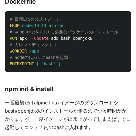
Dockerfile
# 最新LTSの公式イメージ
FROM
 node:10.13-alpine
# webpackとKotlinに必要なパッケージのインストール
RUN 
apk 
--update
# カレントディレクトリ
WORKDIR
 /app
# nodeの代わりにbashを起動
ENTRYPOINT
 [ "bash" ]
npm init & install
一番最初だけalpine linuxイメージのダウンロードや
bash/openjdk8のインストールが走るので少々時間がか
かりますが、一度イメージが出来上がってしまえばすぐに
起動してコンテナ内のbashに入れます。