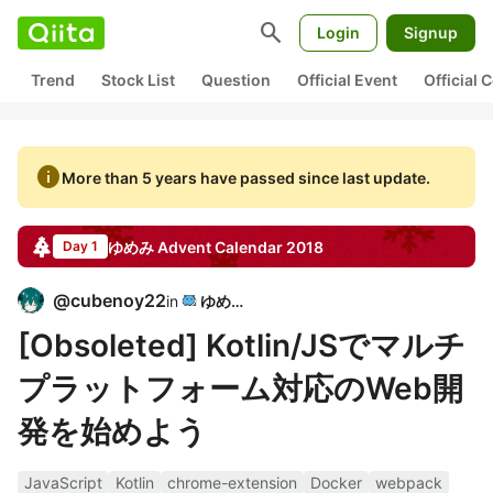
search
Login
Signup
Trend
Stock List
Question
Official Event
Official
info
More than 5 years have passed since last update.
ゆめみ
Advent Calendar
2018
Day 1
@
cubenoy22
in
ゆめみ
[Obsoleted] Kotlin/JSでマルチ
プラットフォーム対応のWeb開
発を始めよう
JavaScript
Kotlin
chrome-extension
Docker
webpack