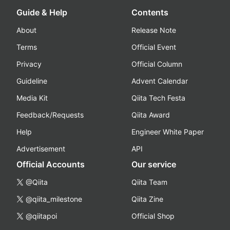
Guide & Help
Contents
About
Release Note
Terms
Official Event
Privacy
Official Column
Guideline
Advent Calendar
Media Kit
Qiita Tech Festa
Feedback/Requests
Qiita Award
Help
Engineer White Paper
Advertisement
API
Official Accounts
Our service
@Qiita
Qiita Team
@qiita_milestone
Qiita Zine
@qiitapoi
Official Shop