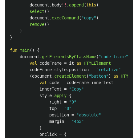
document
.
body
!!
.
append
(
this
)
select
()
document
.
execCommand
(
"copy"
)
remove
()
}
}
fun
main
()
{
document
.
getElementsByClassName
(
"code-frame"
).
as
val
codeFrame
=
it
as
HTMLElement
codeFrame
.
style
.
position
=
"relative"
(
document
.
createElement
(
"button"
)
as
HTMLBut
val
code
=
codeFrame
.
innerText
innerText
=
"Copy"
style
.
apply
{
right
=
"0"
top
=
"0"
position
=
"absolute"
margin
=
"4px"
}
onclick
=
{