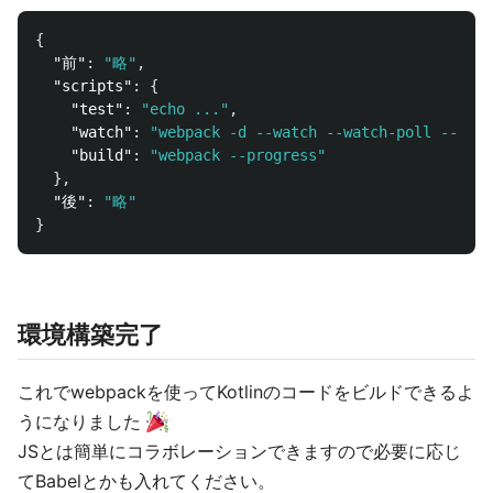
{
"前"
:
"略"
,
"scripts"
:
{
"test"
:
"echo ..."
,
"watch"
:
"webpack -d --watch --watch-poll --prog
"build"
:
"webpack --progress"
},
"後"
:
"略"
}
環境構築完了
これでwebpackを使ってKotlinのコードをビルドできるよ
うになりました
JSとは簡単にコラボレーションできますので必要に応じ
てBabelとかも入れてください。