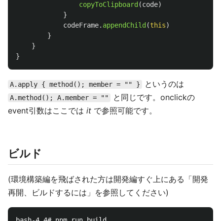
copyToClipboard
(
code
)
}
codeFrame
.
appendChild
(
this
)
}
}
}
というのは
A.apply { method(); member = "" }
と同じです。onclickの
A.method(); A.member = ""
event引数はここでは
it
で参照可能です。
ビルド
(環境構築編を飛ばされた方は開発編すぐ上にある「開発
再開、ビルドするには」を参照してください)