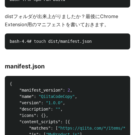
distフォルダが出来上がりましたか？最後にChrome
Extension用のマニフェストを書いておきます。
bash-4.4# 
touch 
manifest.json
{
"manifest_version"
:
2
,
"name"
:
"QiitaCodeCopy"
,
"version"
:
"1.0.0"
,
"description"
:
""
,
"icons"
:
{},
"content_scripts"
:
[{
"matches"
:
[
"https://qiita.com/*/items/*"
],
"js"
:
[
"MyProduct.js"
]