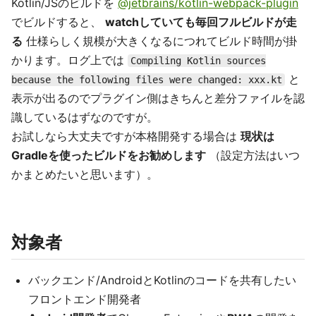
Kotlin/JSのビルドを
@jetbrains/kotlin-webpack-plugin
でビルドすると、
watchしていても毎回フルビルドが走
る
仕様らしく規模が大きくなるにつれてビルド時間が掛
かります。ログ上では
Compiling Kotlin sources
と
because the following files were changed: xxx.kt
表示が出るのでプラグイン側はきちんと差分ファイルを認
識しているはずなのですが。
お試しなら大丈夫ですが本格開発する場合は
現状は
Gradleを使ったビルドをお勧めします
（設定方法はいつ
かまとめたいと思います）。
対象者
バックエンド/AndroidとKotlinのコードを共有したい
フロントエンド開発者