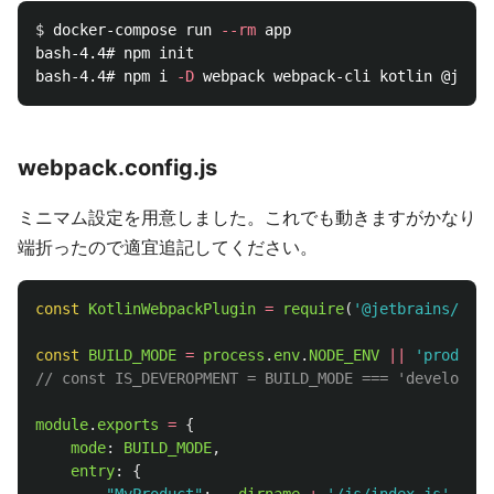
$ 
docker-compose run 
--rm
 app

bash-4.4# npm init

bash-4.4# npm i 
-D
webpack.config.js
ミニマム設定を用意しました。これでも動きますがかなり
端折ったので適宜追記してください。
const
KotlinWebpackPlugin
=
require
(
'
@jetbrains/kotl
const
BUILD_MODE
=
process
.
env
.
NODE_ENV
||
'
producti
// const IS_DEVEROPMENT = BUILD_MODE === 'developmen
module
.
exports
=
{
mode
:
BUILD_MODE
,
entry
:
{