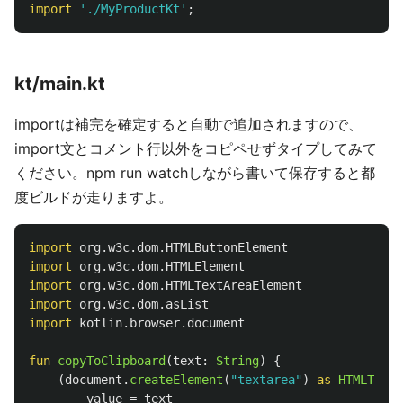
import
'
./MyProductKt
'
;
kt/main.kt
importは補完を確定すると自動で追加されますので、
import文とコメント行以外をコピペせずタイプしてみて
ください。npm run watchしながら書いて保存すると都
度ビルドが走りますよ。
import
org.w3c.dom.HTMLButtonElement
import
org.w3c.dom.HTMLElement
import
org.w3c.dom.HTMLTextAreaElement
import
org.w3c.dom.asList
import
kotlin.browser.document
fun
copyToClipboard
(
text
:
String
)
{
(
document
.
createElement
(
"textarea"
)
as
HTMLTextA
value
=
text