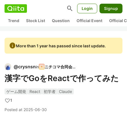
search
Login
Signup
Trend
Stock List
Question
Official Event
Official
info
More than 1 year has passed since last update.
@
crysnsn
in
ニチコマ合同会社
漢字でGoをReactで作ってみた
ゲーム開発
React
初学者
Claude
1
Posted at
2025-06-30