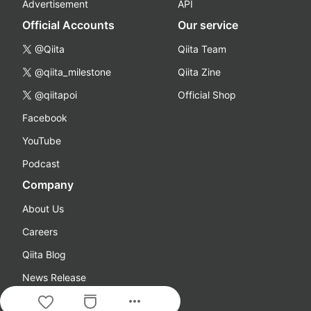
Advertisement
API
Official Accounts
Our service
@Qiita
Qiita Team
@qiita_milestone
Qiita Zine
@qiitapoi
Official Shop
Facebook
YouTube
Podcast
Company
About Us
Careers
Qiita Blog
News Release
more_horiz