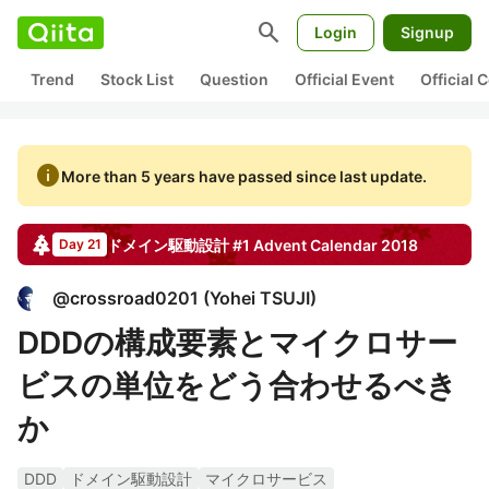
search
Login
Signup
Trend
Stock List
Question
Official Event
Official
info
More than 5 years have passed since last update.
ドメイン駆動設計 #1
Advent Calendar
2018
Day 21
@
crossroad0201
(
Yohei TSUJI
)
DDDの構成要素とマイクロサー
ビスの単位をどう合わせるべき
か
DDD
ドメイン駆動設計
マイクロサービス