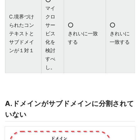
マイ
C.境界づけ
クロ
られたコン
サー
⭕️
⭕️
テキストと
ビス
きれいに一致
きれいに
サブドメイ
化を
する
一致する
ンが１対１
検討
すべ
し。
A.ドメインがサブドメインに分割されて
いない