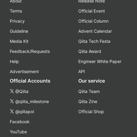
About
Release Note
Terms
Official Event
Privacy
Official Column
Guideline
Advent Calendar
Media Kit
Qiita Tech Festa
Feedback/Requests
Qiita Award
Help
Engineer White Paper
Advertisement
API
Official Accounts
Our service
@Qiita
Qiita Team
@qiita_milestone
Qiita Zine
@qiitapoi
Official Shop
Facebook
YouTube