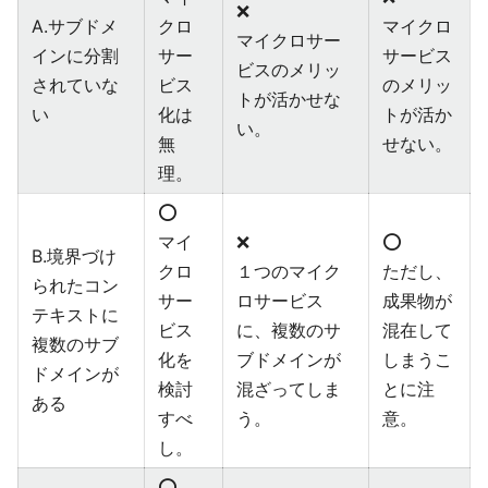
❌
A.サブドメ
クロ
マイクロ
マイクロサー
インに分割
サー
サービス
ビスのメリッ
されていな
ビス
のメリッ
トが活かせな
い
化は
トが活か
い。
無
せない。
理。
⭕️
マイ
❌
⭕️
B.境界づけ
クロ
１つのマイク
ただし、
られたコン
サー
ロサービス
成果物が
テキストに
ビス
に、複数のサ
混在して
複数のサブ
化を
ブドメインが
しまうこ
ドメインが
検討
混ざってしま
とに注
ある
すべ
う。
意。
し。
⭕️