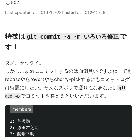
802
Last updated at
2019-12-23
Posted at
2012-12-26
特技は
で
git commit -a -m いろいろ修正
す！
ダメ。ゼッタイ。
しかしこまめにコミットするのは面倒臭いですよね。でも
rebaseやらrevertやらcherry-pickするにもコミットログ
は綺麗にしたい。そんなズボラで凝り性なあなたは
git
でコミットを整えるといいと思います。
add -p
members
1: 芹沢鴨

2: 原田左之助

3: 藤堂平助
