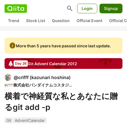
search
Login
Signup
Trend
Stock List
Question
Official Event
Official
info
More than 5 years have passed since last update.
Git
Advent Calendar
2012
Day 26
@
crifff
(
kazunari hoshina
)
in
株式会社バンダイナムコスタジオ
横着で神経質な私とあなたに贈
るgit add -p
Git
AdventCalendar