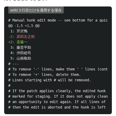
edit/２行目だけを適用する場合
@@ -1,5 +1,5 @@
 3: 藤堂平助

 4: 沖田総司

 5: 山南敬助

# ---

# To remove '-' lines, make them ' ' lines (context)
# To remove '+' lines, delete them.

# Lines starting with # will be removed.

#

# If the patch applies cleanly, the edited hunk will
# marked for staging. If it does not apply cleanly, 
# an opportunity to edit again. If all lines of the 