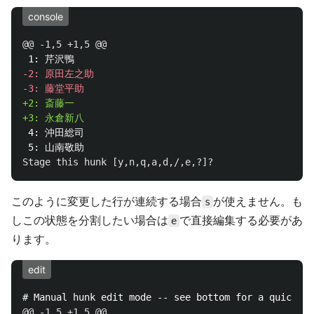
console
@@ -1,5 +1,5 @@
-2: 原田左之助

+2: 斎藤一

 4: 沖田総司

このように変更した行が連続する場合
が使えません。も
s
しこの状態を分割したい場合は
で直接編集する必要があ
e
ります。
edit
@@ -1,5 +1,5 @@