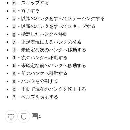
- スキップする
n
- 終了する
q
- 以降のハンクをすべてステージングする
a
- 以降のハンクをすべてスキップする
d
- 指定したハンクへ移動
g
- 正規表現によるハンクの検索
/
- 未確定な次のハンクへ移動する
j
- 次のハンクへ移動する
J
- 未確定な前のハンクへ移動する
k
- 前のハンクへ移動する
K
- ハンクを分割する
s
- 手動で現在のハンクを修正する
e
- ヘルプを表示する
?
comment
4