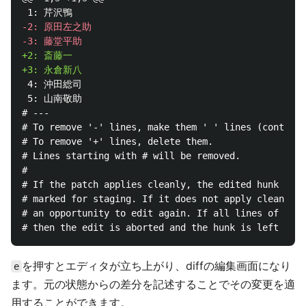
-2: 原田左之助

+2: 斎藤一

 4: 沖田総司

 5: 山南敬助

# ---

# To remove '-' lines, make them ' ' lines (context)
# To remove '+' lines, delete them.

# Lines starting with # will be removed.

#

# If the patch applies cleanly, the edited hunk will
# marked for staging. If it does not apply cleanly, 
# an opportunity to edit again. If all lines of the 
を押すとエディタが立ち上がり、diffの編集画面になり
e
ます。元の状態からの差分を記述することでその変更を適
用することができます。