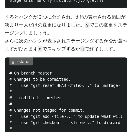
するとハンクが２つに分割され、diffの表示される範囲が
狭まり一人だけの変更になりました。
でこの変更をステ
y
ージングしましょう。
さらに次のハンクが表示されステージングするか否か選べ
ますがひとまず
でスキップするか
で終了します。
n
q
git-status
# On branch master

# Changes to be committed:

#   (use "git reset HEAD <file>..." to unstage)

#

#	modified:   members

#

# Changes not staged for commit:

#   (use "git add <file>..." to update what will be 
#   (use "git checkout -- <file>..." to discard chan
#
