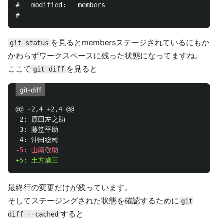
#	modified:   members

を見るとmembersステージされているにもか
git status
かわらずワークスペースに残った状態になってますね。
ここで
を見ると
git diff
git-diff
@@ -2,4 +2,4 @@
 2: 原田左之助

 3: 藤堂平助

最終行の変更だけが残っています。
そしてステージングされた状態を確認するために
git
すると
diff --cached