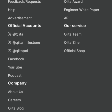
Feedback/Requests
Qiita Award
Help
Engineer White Paper
Advertisement
API
Official Accounts
Our service
@Qiita
Qiita Team
@qiita_milestone
Qiita Zine
@qiitapoi
Official Shop
Facebook
YouTube
Podcast
Company
About Us
Careers
Qiita Blog