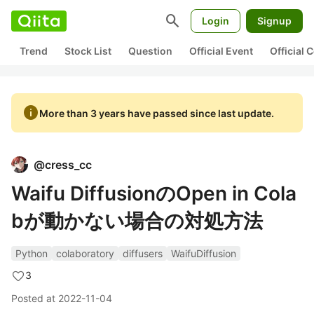
search
Login
Signup
Trend
Stock List
Question
Official Event
Official
info
More than 3 years have passed since last update.
@
cress_cc
Waifu DiffusionのOpen in Cola
bが動かない場合の対処方法
Python
colaboratory
diffusers
WaifuDiffusion
3
Posted at
2022-11-04