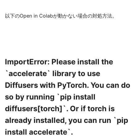
以下のOpen in Colabが動かない場合の対処方法。
ImportError: Please install the
`accelerate` library to use
Diffusers with PyTorch. You can do
so by running `pip install
diffusers[torch]`. Or if torch is
already installed, you can run `pip
install accelerate`.