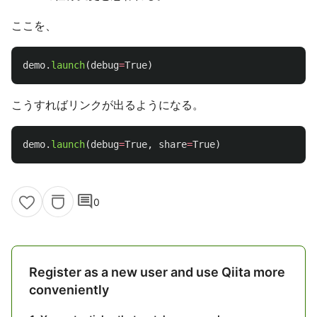
ここを、
demo
.
launch
(
debug
=
True
)
こうすればリンクが出るようになる。
demo
.
launch
(
debug
=
True
,
share
=
True
)
comment
0
Register as a new user and use Qiita more
conveniently