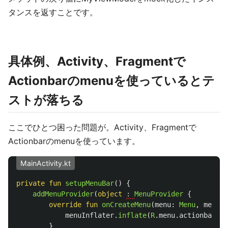
タンスを返すことです。
具体例、Activity、Fragmentで
Actionbarのmenuを使っているとテ
ストが落ちる
ここでひとつ困った問題が。Activity、Fragmentで
Actionbarのmenuを使っています。
MainActivity.kt
private
fun
setupMenuBar
()
{
addMenuProvider
(
object
: 
MenuProvider
{
override
fun
onCreateMenu
(
menu
:
Menu
,
menuIn
menuInflater
.
inflate
(
R
.
menu
.
actionbar_me
}