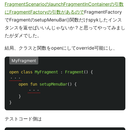
FragmentScenarioのlaunchFragmentInContainerの引数
にFragmentFactoryの引数があるので
FragmentFactory
でFragmentのsetupMenuBar()関数だけspykしたインス
タンスを返せばいいんじゃないか？と思ってやってみまし
たがダメでした。
結局、クラスと関数をopenにしてoverride可能にし、
MyFragment
open
class
MyFragment
:
Fragment
()
{
・・・
open
fun
setupMenuBar
()
{
・・・
}
}
テストコード側は