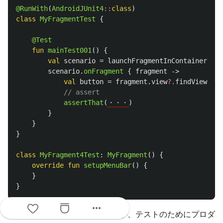
@RunWith
(
AndroidJUnit4
::
class
)
class
MyFragmentTest
{
@Test
fun
mainTest001
()
{
val
scenario
=
launchFragmentInContainer
<
MyF
scenario
.
onFragment
{
fragment
->
val
button
=
fragment
.
view
?.
findViewById
// assert
assertThat
(
・・・
)
}
}
}
class
MyFragment4Test
:
MyFragment
()
{
override
fun
setupMenuBar
()
{
}
}
more_horiz
という苦肉の策を取りました。が、テストのためにプロダ