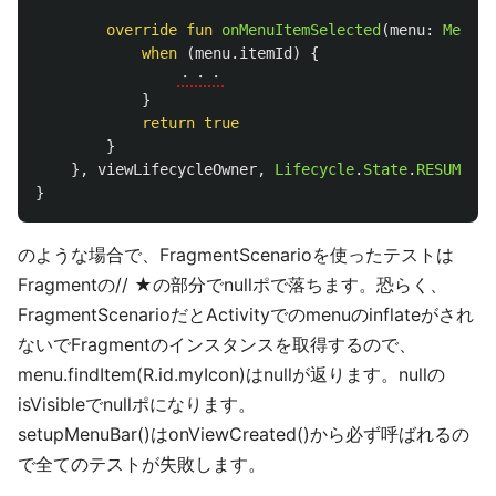
override
fun
onMenuItemSelected
(
menu
:
MenuIt
when
(
menu
.
itemId
)
{
・・・
}
return
true
}
},
viewLifecycleOwner
,
Lifecycle
.
State
.
RESUMED
)
}
のような場合で、FragmentScenarioを使ったテストは
Fragmentの// ★の部分でnullポで落ちます。恐らく、
FragmentScenarioだとActivityでのmenuのinflateがされ
ないでFragmentのインスタンスを取得するので、
menu.findItem(R.id.myIcon)はnullが返ります。nullの
isVisibleでnullポになります。
setupMenuBar()はonViewCreated()から必ず呼ばれるの
で全てのテストが失敗します。