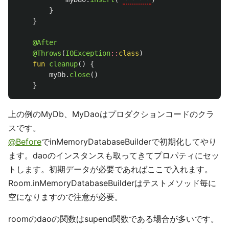
}
}
@After
@Throws
(
IOException
::
class
)
fun
cleanup
()
{
myDb
.
close
()
}
上の例のMyDb、MyDaoはプロダクションコードのクラ
スです。
@Before
でinMemoryDatabaseBuilderで初期化してやり
ます。daoのインスタンスも取ってきてプロパティにセッ
トします。初期データが必要であればここで入れます。
Room.inMemoryDatabaseBuilderはテストメソッド毎に
空になりますので注意が必要。
roomのdaoの関数はsupend関数である場合が多いです。