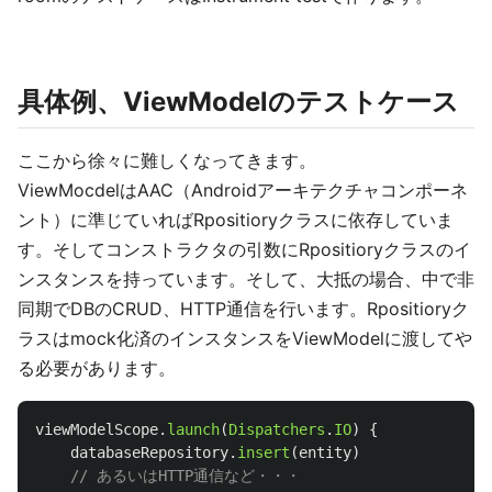
具体例、ViewModelのテストケース
ここから徐々に難しくなってきます。
ViewMocdelはAAC（Androidアーキテクチャコンポーネ
ント）に準じていればRpositioryクラスに依存していま
す。そしてコンストラクタの引数にRpositioryクラスのイ
ンスタンスを持っています。そして、大抵の場合、中で非
同期でDBのCRUD、HTTP通信を行います。Rpositioryク
ラスはmock化済のインスタンスをViewModelに渡してや
る必要があります。
viewModelScope
.
launch
(
Dispatchers
.
IO
)
{
databaseRepository
.
insert
(
entity
)
// あるいはHTTP通信など・・・