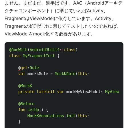
ません。まだまだ、道半ばです。AAC（Androidアーキテ
クチャコンポーネント）に準じていればActivity、
FragmentはViewModelに依存しています。Activity、
Fragmentの処理だけに閉じてテストしたいのであれば、
ViewModelをmock化する必要があります。
@RunWith
(
AndroidJUnit4
::
class
)
class
MyFragmentTest
{
@
get
:
Rule
val
mockkRule
=
MockKRule
(
this
)
@MockK
private
lateinit
var
mockMyViewModel
:
MyViewMode
@Before
fun
setUp
()
{
MockKAnnotations
.
init
(
this
)
}