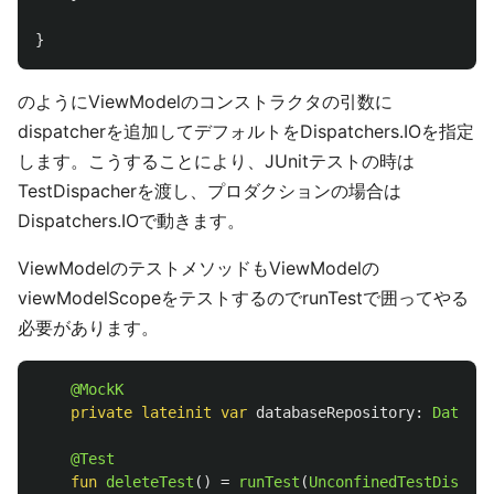
}
のようにViewModelのコンストラクタの引数に
dispatcherを追加してデフォルトをDispatchers.IOを指定
します。こうすることにより、JUnitテストの時は
TestDispacherを渡し、プロダクションの場合は
Dispatchers.IOで動きます。
ViewModelのテストメソッドもViewModelの
viewModelScopeをテストするのでrunTestで囲ってやる
必要があります。
@MockK
private
lateinit
var
databaseRepository
:
Databas
@Test
fun
deleteTest
()
=
runTest
(
UnconfinedTestDispatc