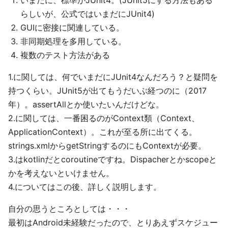
いまだに、標準がJUnit4。(JUnit5にする方法もある
らしいが、公式ではいまだにJUnit4)
GUIに密接に関連している。
非同期処理を多用している。
複数のテスト方法がある
1.に関しては、何でいまだにJUnit4なんだろう？と疑問を
持つくらい。JUnit5が出てもうだいぶ経つのに（2017
年）。assertAllとか使いたいんだけどな。
2.に関しては、一番困るのがContext類（Context、
ApplicationContext）。これが至る所に出てくる。
strings.xmlからgetStringするのにもContextが必要。
3.はkotlinだとcoroutineですね。Dispacherとかscopeと
かを考えないといけません。
4.についてはこの後、詳しく説明します。
自分の思うところとしては・・・
最初はAndroid未経験だったので、とりあえずスケジュー