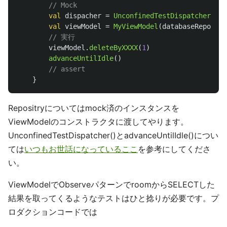
// Mock
val
dispacher
=
UnconfinedTestDispatcher
(
tes
val
viewModel
=
MyViewModel
(
databaseReposito
// 実行
viewModel
.
deleteByXXXX
(
1
)
advanceUntilIdle
()
// assert
}
Repositryについてはmock済のインスタンスを
ViewModelのコンストラクタに渡してやります。
UnconfinedTestDispatcher()とadvanceUntilIdle()につい
ては
いつもお世話になっているここ
を参考にしてくださ
い。
ViewModelでObserveパターンでroomからSELECTした
結果を取ってくるようなテストはひと捻りが必要です。プ
ロダクションコードでは