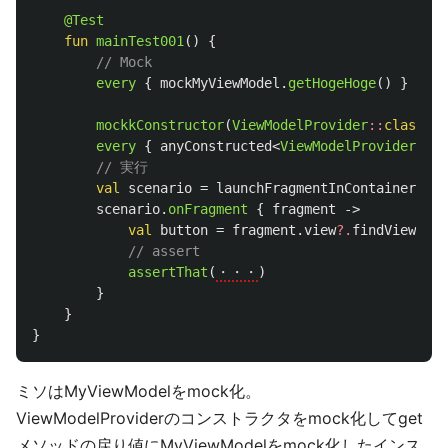
@Test
fun
mainTest001
()
{
// Mock
every
{
mockMyViewModel
.
getHogeHoge
()
}
retu
mockkConstructor
(
ViewModelProvider
::
class
)
every
{
anyConstructed
<
ViewModelProvider
>().
// 実行
val
scenario
=
launchFragmentInContainer
<
My
scenario
.
onFragment
{
fragment
->
val
button
=
fragment
.
view
?.
findViewById
// assert
assertThat
(
・・・
)
}
}
}
ミソはMyViewModelをmock化。
ViewModelProviderのコンストラクタをmock化してget
メソッドの戻り値にMyViewModelをmock化したインス