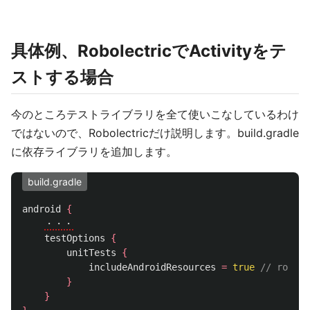
具体例、RobolectricでActivityをテ
ストする場合
今のところテストライブラリを全て使いこなしているわけ
ではないので、Robolectricだけ説明します。build.gradle
に依存ライブラリを追加します。
build.gradle
android
{
・・・
testOptions
{
unitTests
{
includeAndroidResources
=
true
// robole
}
}