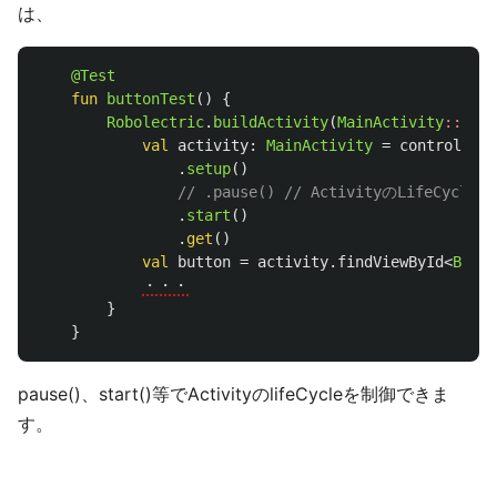
は、
@Test
fun
buttonTest
()
{
Robolectric
.
buildActivity
(
MainActivity
::
clas
val
activity
:
MainActivity
=
controller
.
setup
()
// .pause() // ActivityのLifeCyc
.
start
()
.
get
()
val
button
=
activity
.
findViewById
<
Butto
・・・
}
}
pause()、start()等でActivityのlifeCycleを制御できま
す。