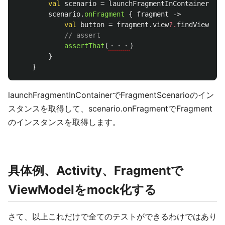
val
scenario
=
launchFragmentInContainer
<
MyF
scenario
.
onFragment
{
fragment
->
val
button
=
fragment
.
view
?.
findViewById
// assert
assertThat
(
・・・
)
}
}
launchFragmentInContainerでFragmentScenarioのイン
スタンスを取得して、scenario.onFragmentでFragment
のインスタンスを取得します。
具体例、Activity、Fragmentで
ViewModelをmock化する
さて、以上これだけで全てのテストができるわけではあり