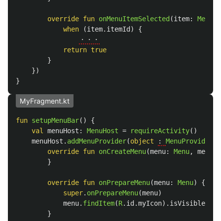
override
fun
onMenuItemSelected
(
item
:
MenuIt
when
(
item
.
itemId
)
{
・・・
return
true
}
})
}
MyFragment.kt
fun
setupMenuBar
()
{
val
menuHost
:
MenuHost
=
requireActivity
()
menuHost
.
addMenuProvider
(
object
: 
MenuProvider
{
override
fun
onCreateMenu
(
menu
:
Menu
,
menuIn
}
override
fun
onPrepareMenu
(
menu
:
Menu
)
{
super
.
onPrepareMenu
(
menu
)
menu
.
findItem
(
R
.
id
.
myIcon
).
isVisible
=
t
}