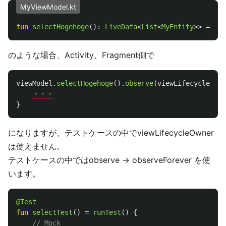
MyViewModel.kt
fun
selectHogehoge
():
LiveData
<
List
<
MyEntity
>>
=
・
のような場合、Activity、Fragment側で
viewModel
.
selectHogehoge
().
observe
(
viewLifecycleOwne
・・・
}
になりますが、テストケースの中でviewLifecycleOwner
は使えません。
テストケースの中ではobserve → observeForever を使
います。
@Test
fun
selectTest
()
=
runTest
()
{
// Mock