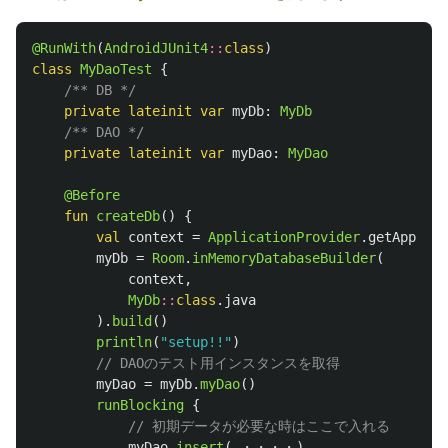
@RunWith
(
AndroidJUnit4
::
class
)
class
MyDaoTest
{
/** DB */
private
lateinit
var
myDb
:
MyDb
/** DAO */
private
lateinit
var
myDao
:
MyDao
@Before
fun
createDb
()
{
val
context
=
ApplicationProvider
.
getApplica
myDb
=
Room
.
inMemoryDatabaseBuilder
(
context
,
MyDb
::
class
.
java
).
build
()
println
(
"setup!!"
)
// DAOのテスト用インスタンスを取得
myDao
=
myDb
.
myDao
()
runBlocking
{
// 初期データが必要な時はここで入れる
myDao
.
insert
(
・・・・
)