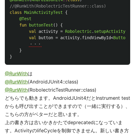
//@RunWith(RobolectricTestRunner::class)
class
MainActivityTest
{
@Test
fun
buttonTest
()
{
val
activity
=
Robolectric
.
setupActivity
(
Mai
val
button
=
activity
.
findViewById
<
Button
>(
R
・・・
}
}
@RunWith
は
@RunWith
(AndroidJUnit4::class)
@RunWith
(RobolectricTestRunner::class)
どちらでも動きます。AndroidJUnit4だとInstrument test
からも呼び出すことができますので（一緒に実行する）、
こちらの方がベターだと思います。
上の書き方は古いかきかたでdeprecatedになっていま
す。ActivityのlifeCycleを制御できません。新しい書き方