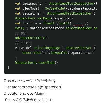
val
vmdispacher
=
UnconfinedTestDispatcher
(
testS
val
viewModel
=
MyViewModel
(
databaseRepository
,
val
dispatcher
=
UnconfinedTestDispatcher
()
Dispatchers
.
setMain
(
dispatcher
)
val
testflow
=
flowOf
(
listOf
(
・・・
))
every
{
databaseRepository
.
selectHogeHoge
(
any
())
// 実行
advanceUntilIdle
()
// assert
viewModel
.
selectHogeHoge
().
observeForever
{
assertThat
(
it
).
isEqualTo
(
expectedList
)
}
Dispatchers
.
resetMain
()
}
Observeパターンの実行部分を
Dispatchers.setMain(dispatcher)
Dispatchers.resetMain()
で囲ってやる必要があります。