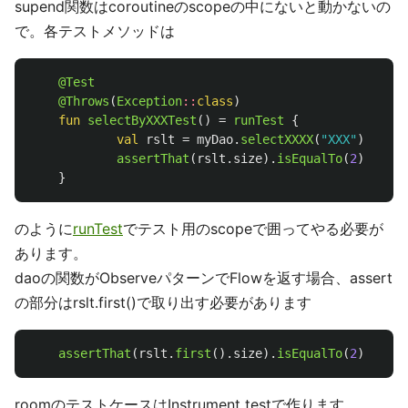
supend関数はcoroutineのscopeの中にないと動かないの
で。各テストメソッドは
@Test
@Throws
(
Exception
::
class
)
fun
selectByXXXTest
()
=
runTest
{
val
rslt
=
myDao
.
selectXXXX
(
"XXX"
)
assertThat
(
rslt
.
size
).
isEqualTo
(
2
)
}
のように
runTest
でテスト用のscopeで囲ってやる必要が
あります。
daoの関数がObserveパターンでFlowを返す場合、assert
の部分はrslt.first()で取り出す必要があります
assertThat
(
rslt
.
first
().
size
).
isEqualTo
(
2
)
roomのテストケースはInstrument testで作ります。