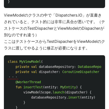
}
ViewModelのクラスの中で「Dispatchers.IO」が直書き
されていると、テスト的には非常に具合が悪いです。（テ
ストケースのTestDispacherとViewModelのDispacherが
別なのですれ違う）
ここはテストケースからTestDispacherをViewModelのク
ラスに渡してやるように修正が必要になります。
class
MyViewModel
(
private
val
databaseRepository
:
DatabaseReposito
private
val
dispatcher
:
CoroutineDispatcher
=
Di
・・・
@WorkerThread
fun
insertTest
(
entity
:
MyEntity
)
{
viewModelScope
.
launch
(
dispatcher
)
{
databaseRepository
.
insert
(
entity
)
}
}