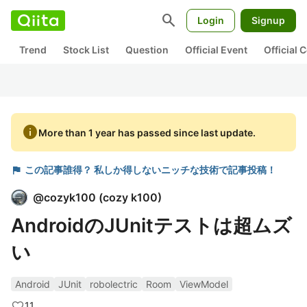
search
Login
Signup
Trend
Stock List
Question
Official Event
Official
info
More than 1 year has passed since last update.
flag
この記事誰得？ 私しか得しないニッチな技術で記事投稿！
@
cozyk100
(
cozy k100
)
AndroidのJUnitテストは超ムズ
い
Android
JUnit
robolectric
Room
ViewModel
11