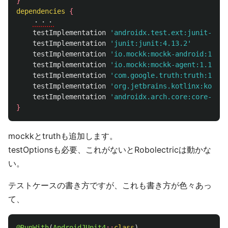
}
dependencies
{
・・・
testImplementation
'androidx.test.ext:junit-ktx:
testImplementation
'junit:junit:4.13.2'
testImplementation
'io.mockk:mockk-android:1.13.
testImplementation
'io.mockk:mockk-agent:1.13.3'
testImplementation
'com.google.truth:truth:1.1.4
testImplementation
'org.jetbrains.kotlinx:kotlin
testImplementation
'androidx.arch.core:core-test
}
mockkとtruthも追加します。
testOptionsも必要、これがないとRobolectricは動かな
い。
テストケースの書き方ですが、これも書き方が色々あっ
て、
@RunWith
(
AndroidJUnit4
::
class
)