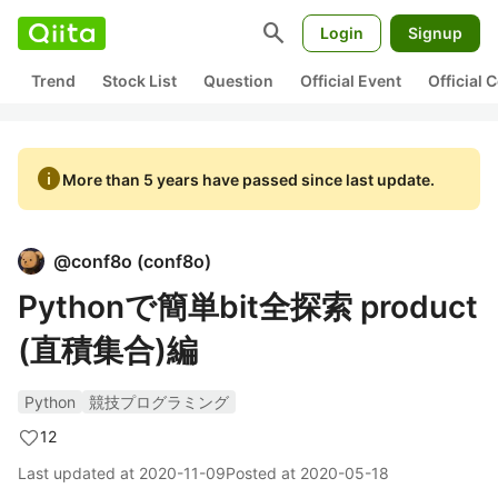
search
Login
Signup
Trend
Stock List
Question
Official Event
Official
info
More than 5 years have passed since last update.
@
conf8o
(
conf8o
)
Pythonで簡単bit全探索 product
(直積集合)編
Python
競技プログラミング
12
Last updated at
2020-11-09
Posted at
2020-05-18