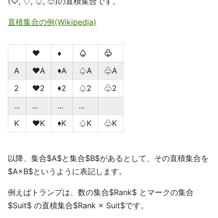
(♡, ♢, ♤, ♧)の直積集合です。
直積集合の例(Wikipedia)
♥
♦
♤
♧
A
♥A
♦A
♤A
♧A
2
♥2
♦2
♤2
♧2
...
...
...
...
K
♥K
♦K
♤K
♧K
以降、集合$A$と集合$B$があるとして、その直積集合を
$A×B$というように表記します。
例えばトランプは、数の集合$Rank$ とマークの集合
$Suit$ の直積集合$Rank × Suit$です。