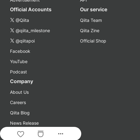
Official Accounts
Our service
@Qiita
Qiita Team
@qiita_milestone
Qiita Zine
@qiitapoi
Official Shop
Facebook
YouTube
Podcast
Company
About Us
Careers
Qiita Blog
News Release
more_horiz