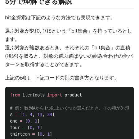
5分で理解できる解説
bit全探索は下記のような方法でも実現できます。
選ぶ対象が$\{0, 1\}$という「bit集合」を持っているとし
ます。
選ぶ対象が複数あるとき、それぞれの「bit集合」の直積
(後述)を取ると、対象の選ぶ選ばないの組み合わせの全パ
ターンを取得することができます。
上記の例は、下記コードの別の書き方となります。
from
itertools
import
product
A
=
[
1
,
4
,
13
,
34
]
one
=
[
0
,
1
]
four
=
[
0
,
1
]
thirteen
=
[
0
,
1
]