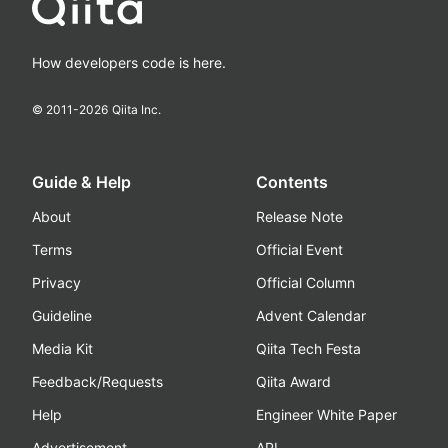
How developers code is here.
© 2011-
2026
Qiita Inc.
Guide & Help
Contents
About
Release Note
Terms
Official Event
Privacy
Official Column
Guideline
Advent Calendar
Media Kit
Qiita Tech Festa
Feedback/Requests
Qiita Award
Help
Engineer White Paper
Advertisement
API