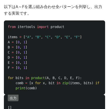
以下はA～Fを選ぶ組み合わせ全パターンを列挙し、出力
する実装です。
from
itertools
import
product
items
=
[
"
A
"
,
"
B
"
,
"
C
"
,
"
D
"
,
"
E
"
,
"
F
"
]
A
=
[
0
,
1
]
B
=
[
0
,
1
]
C
=
[
0
,
1
]
D
=
[
0
,
1
]
E
=
[
0
,
1
]
F
=
[
0
,
1
]
for
bits
in
product
(
A
,
B
,
C
,
D
,
E
,
F
):
comb
=
[
x
for
x
,
bit
in
zip
(
items
,
bits
)
if
bit
print
(
comb
)
出力
[]
