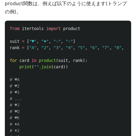
product関数は、例えば以下のように使えます(トランプ
の例)。
from
itertools
import
product
suit
=
[
"
♥
"
,
"
♦
"
,
"
♤
"
,
"
♧
"
]
rank
=
[
"
A
"
,
"
2
"
,
"
3
"
,
"
4
"
,
"
5
"
,
"
6
"
,
"
7
"
,
"
8
"
,
"
9
"
,
for
card
in
product
(
suit
,
rank
):
print
(
""
.
join
(
card
))
# ♥A

# ♥2

# ♥3

# ...

# ♥J

# ♥Q

# ♥K

# ♦A

# ♦2
