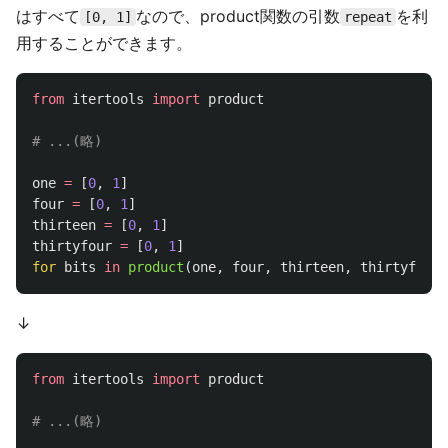
はすべて
なので、product関数の引数
を利
[0, 1]
repeat
用することができます。
from
itertools
import
product
one
=
[
0
,
1
]
four
=
[
0
,
1
]
thirteen
=
[
0
,
1
]
thirtyfour
=
[
0
,
1
]
for
bits
in
product
(
one
,
four
,
thirteen
,
thirtyfour
)
↓
from
itertools
import
product