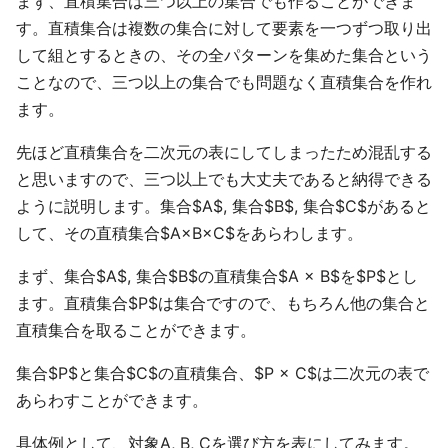
まず、直積集合は三つ以上の集合でも作ることができま
す。直積集合は複数の集合に対して要素を一つずつ取り出
して組とするときの、その全パターンを集めた集合という
ことなので、三つ以上の集合でも問題なく直積集合を作れ
ます。
先ほど直積集合を二次元の表にしてしまったため混乱する
と思いますので、三つ以上でも大丈夫であると納得できる
ように説明します。集合$A$, 集合$B$, 集合$C$があると
して、その直積集合$A×B×C$をあらわします。
まず、集合$A$, 集合$B$の直積集合$A × B$を$P$とし
ます。直積集合$P$は集合ですので、もちろん他の集合と
直積集合を取ることができます。
集合$P$と集合$C$の直積集合、$P × C$は二次元の表で
あらわすことができます。
具体例として、対象A, B, Cを選び方を表にしてみます。