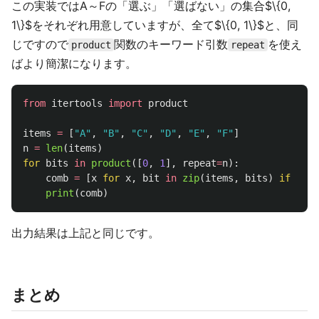
この実装ではA～Fの「選ぶ」「選ばない」の集合$\{0,
1\}$をそれぞれ用意していますが、全て$\{0, 1\}$と、同
じですので
関数のキーワード引数
を使え
product
repeat
ばより簡潔になります。
from
itertools
import
product
items
=
[
"
A
"
,
"
B
"
,
"
C
"
,
"
D
"
,
"
E
"
,
"
F
"
]
n
=
len
(
items
)
for
bits
in
product
([
0
,
1
],
repeat
=
n
):
comb
=
[
x
for
x
,
bit
in
zip
(
items
,
bits
)
if
bit
print
(
comb
)
出力結果は上記と同じです。
まとめ