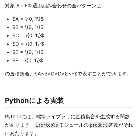
対象 A～Fを選ぶ組み合わせの全パターンは
$A = \{0, 1\}$
$B = \{0, 1\}$
$C = \{0, 1\}$
$D = \{0, 1\}$
$E = \{0, 1\}$
$F = \{0, 1\}$
の直積集合、$A×B×C×D×E×F$で表すことができます。
Pythonによる実装
Pythonには、標準ライブラリに直積集合を生成する関数
があります。
モジュールの
関数がそれ
itertools
product
にあたります。