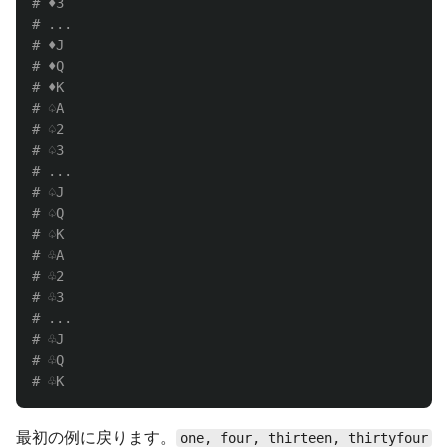
# ♦3

# ...

# ♦J

# ♦Q

# ♦K

# ♤A

# ♤2

# ♤3

# ...

# ♤J

# ♤Q

# ♤K

# ♧A

# ♧2

# ♧3

# ...

# ♧J

# ♧Q

最初の例に戻ります。
one, four, thirteen, thirtyfour