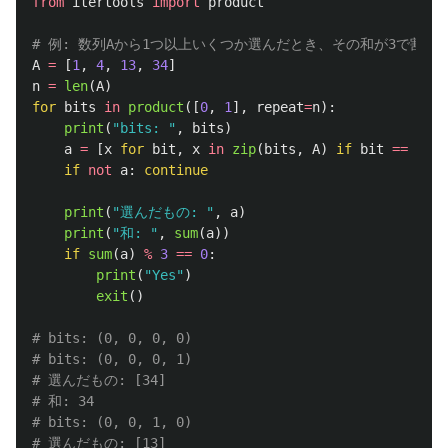
from
itertools
import
product
A
=
[
1
,
4
,
13
,
34
]
n
=
len
(
A
)
for
bits
in
product
([
0
,
1
],
repeat
=
n
):
print
(
"
bits: 
"
,
bits
)
a
=
[
x
for
bit
,
x
in
zip
(
bits
,
A
)
if
bit
==
1
]
if
not
a
:
continue
print
(
"
選んだもの: 
"
,
a
)
print
(
"
和: 
"
,
sum
(
a
))
if
sum
(
a
)
%
3
==
0
:
print
(
"
Yes
"
)
exit
()
# bits: (0, 0, 0, 0)

# bits: (0, 0, 0, 1)

# 選んだもの: [34]

# 和: 34

# bits: (0, 0, 1, 0)

# 選んだもの: [13]
