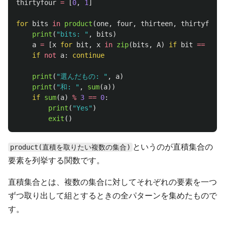
thirtyfour
=
[
0
,
1
]
for
bits
in
product
(
one
,
four
,
thirteen
,
thirtyfour
)
print
(
"
bits: 
"
,
bits
)
a
=
[
x
for
bit
,
x
in
zip
(
bits
,
A
)
if
bit
==
1
]
if
not
a
:
continue
print
(
"
選んだもの: 
"
,
a
)
print
(
"
和: 
"
,
sum
(
a
))
if
sum
(
a
)
%
3
==
0
:
print
(
"
Yes
"
)
exit
()
というのが直積集合の
product(直積を取りたい複数の集合)
要素を列挙する関数です。
直積集合とは、複数の集合に対してそれぞれの要素を一つ
ずつ取り出して組とするときの全パターンを集めたもので
す。