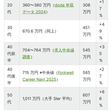
+1
20
360〜380 万円（
doda 年収
308
7
代
データ 2024
）
万円
%
+4
30
451
670.6 万円（同上）
9
代
万円
%
40
+3
704〜764 万円（
求人中央値
545
代前
5
調査
）
万円
半
%
40
+2
715 万円 ※中央値（
Forkwell
565
代後
7
Career Navi 2025
）
万円
半
%
+6
50
607
1,011 万円（大手 SIer 平均）
6
代
万円
%