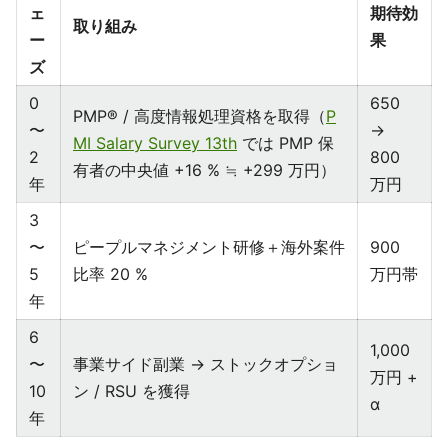
ェ
期待効
取り組み
ー
果
ズ
0
650
PMP® / 高度情報処理資格を取得（
P
〜
→
MI Salary Survey 13th
では PMP 保
2
800
有者の中央値 +16 % ≒ +299 万円）
年
万円
3
〜
ピープルマネジメント研修＋海外案件
900
5
比率 20 %
万円帯
年
6
1,000
〜
事業サイド副業 → ストックオプショ
万円 +
10
ン / RSU を獲得
α
年