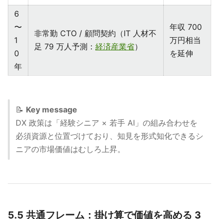
6
〜
年収 700
非常勤 CTO / 顧問契約（IT 人材不
1
万円相当
足 79 万人予測：
経済産業省
）
0
を延伸
年
📝
Key message
DX 政策は「経験シニア × 若手 AI」の組み合わせを
必須資源と位置づけており、知見を形式知化できるシ
ニアの市場価値はむしろ上昇。
5.5 共通フレーム：掛け算で価値を高める 3