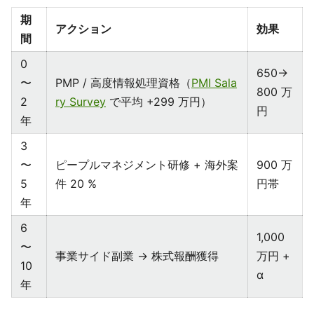
期
アクション
効果
間
0
650→
〜
PMP / 高度情報処理資格（
PMI Sala
800 万
2
ry Survey
で平均 +299 万円）
円
年
3
〜
ピープルマネジメント研修 + 海外案
900 万
5
件 20 %
円帯
年
6
1,000
〜
事業サイド副業 → 株式報酬獲得
万円 +
10
α
年