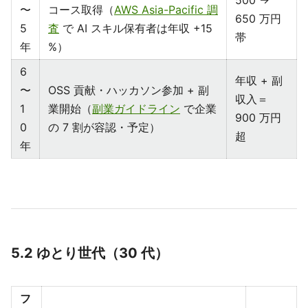
500 →
〜
コース取得（
AWS Asia-Pacific 調
650 万円
5
査
で AI スキル保有者は年収 +15
帯
年
%）
6
年収 + 副
〜
OSS 貢献・ハッカソン参加 + 副
収入＝
1
業開始（
副業ガイドライン
で企業
900 万円
0
の 7 割が容認・予定）
超
年
5.2 ゆとり世代（30 代）
フ