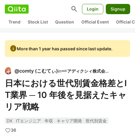
search
Login
Signup
Trend
Stock List
Question
Official Event
Official
info
More than 1 year has passed since last update.
@
comty
(
こむてぃ
)
in
アディクシィ株式会社
日本における世代別賃金格差とI
T業界 ─ 10 年後を見据えたキャ
リア戦略
DX
ITエンジニア
年収
キャリア開発
世代別賃金
36