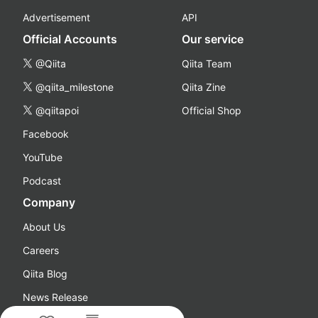
Advertisement
API
Official Accounts
Our service
@Qiita
Qiita Team
@qiita_milestone
Qiita Zine
@qiitapoi
Official Shop
Facebook
YouTube
Podcast
Company
About Us
Careers
Qiita Blog
News Release