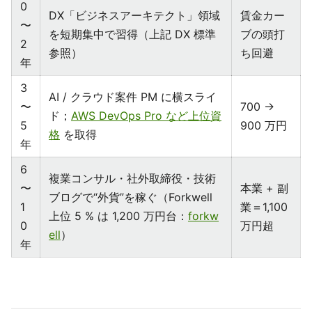
0
DX「ビジネスアーキテクト」領域
賃金カー
〜
を短期集中で習得（上記 DX 標準
ブの頭打
2
参照）
ち回避
年
3
AI / クラウド案件 PM に横スライ
〜
700 →
ド；
AWS DevOps Pro など上位資
5
900 万円
格
を取得
年
6
複業コンサル・社外取締役・技術
〜
本業 + 副
ブログで“外貨”を稼ぐ（Forkwell
1
業＝1,100
上位 5 % は 1,200 万円台：
forkw
0
万円超
ell
）
年