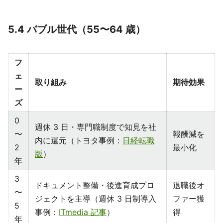
5.4 バブル世代（55〜64 歳）
フ
ェ
取り組み
期待効果
ー
ズ
0
週休 3 日・専門職制度で知見を社
〜
報酬減を
内に還元（トヨタ事例：
日経転職
2
最小化
版
）
年
3
ドキュメント整備・後進育成プロ
退職後オ
〜
ジェクトを主導（週休 3 日制導入
ファー獲
5
事例：
ITmedia 記事
）
得
年