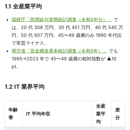
1.1 全産業平均
国税庁「民間給与実態統計調査（令和5年分）」
で
は、20 代 308 万円、30 代 451 万円、40 代 545 万
円、50 代 607 万円。45〜49 歳層のみ 1990 年代比
で実質マイナス。
厚労省「賃金構造基本統計調査（令和5年）」
でも
1995→2023 年で 45〜49 歳層の相対指数が ▲10
pt。
1.2 IT 業界平均
全産
年齢
差
IT 平均年収
業平
帯
分
均