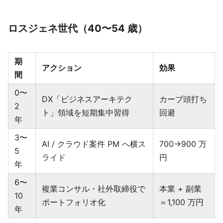
ロスジェネ世代（40〜54 歳）
期
アクション
効果
間
0〜
DX「ビジネスアーキテク
カーブ頭打ち
2
ト」領域を短期集中習得
回避
年
3〜
AI / クラウド案件 PM へ横ス
700→900 万
5
ライド
円
年
6〜
複業コンサル・社外取締役で
本業 + 副業
10
ポートフォリオ化
＝1,100 万円
年