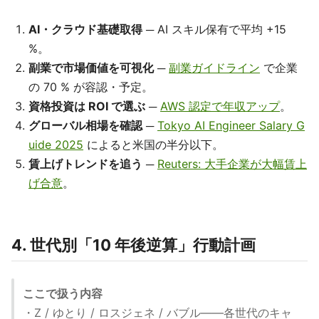
AI・クラウド基礎取得
─ AI スキル保有で平均 +15
%。
副業で市場価値を可視化
─
副業ガイドライン
で企業
の 70 % が容認・予定。
資格投資は ROI で選ぶ
─
AWS 認定で年収アップ
。
グローバル相場を確認
─
Tokyo AI Engineer Salary G
uide 2025
によると米国の半分以下。
賃上げトレンドを追う
─
Reuters: 大手企業が大幅賃上
げ合意
。
4. 世代別「10 年後逆算」行動計画
ここで扱う内容
・Z / ゆとり / ロスジェネ / バブル――各世代のキャ