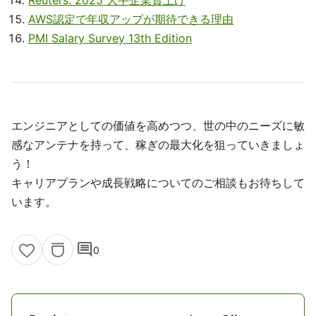
Reuters: 2025 大手企業賃上げ
AWS認定で年収アップが期待できる理由
PMI Salary Survey 13th Edition
エンジニアとしての価値を高めつつ、世の中のニーズに敏
感なアンテナを持って、稼ぎの最大化を狙っていきましょ
う！
キャリアプランや成長戦略についてのご相談もお待ちして
います。
comment
0