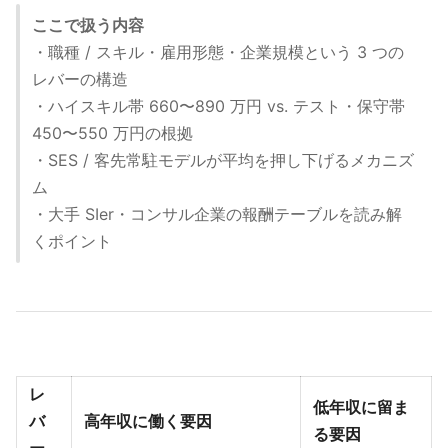
ここで扱う内容
・職種 / スキル・雇用形態・企業規模という 3 つの
レバーの構造
・ハイスキル帯 660〜890 万円 vs. テスト・保守帯
450〜550 万円の根拠
・SES / 客先常駐モデルが平均を押し下げるメカニズ
ム
・大手 SIer・コンサル企業の報酬テーブルを読み解
くポイント
レ
低年収に留ま
バ
高年収に働く要因
る要因