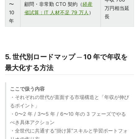
〜
顧問・非常勤 CTO 契約（
経産
万円相当延
10
省試算：IT 人材不足 79 万人
）
長
年
5. 世代別ロードマップ ─ 10 年で年収を
最大化する方法
ここで扱う内容
・それぞれの世代が直面する市場構造と「年収が伸び
るポイント」
・0〜2 年 / 3〜5 年 / 6〜10 年の 3 フェーズでやる
べき具体アクション
・全世代に共通する“掛け算”スキルと学習ポートフォ