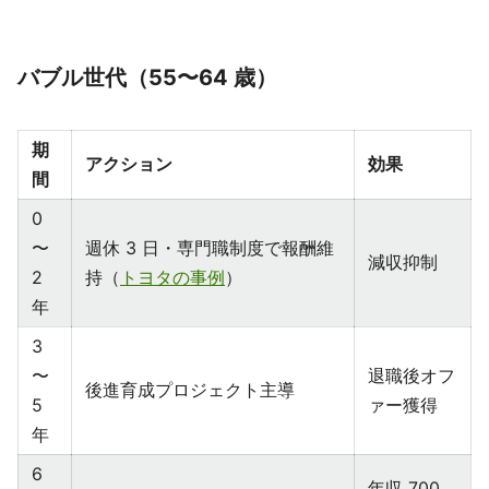
バブル世代（55〜64 歳）
期
アクション
効果
間
0
〜
週休 3 日・専門職制度で報酬維
減収抑制
2
持（
トヨタの事例
）
年
3
〜
退職後オフ
後進育成プロジェクト主導
5
ァー獲得
年
6
年収 700