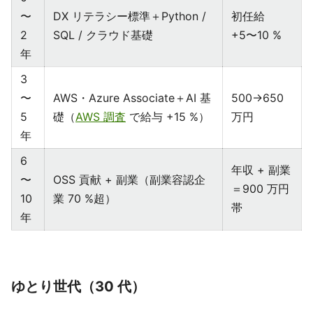
〜
DX リテラシー標準＋Python /
初任給
2
SQL / クラウド基礎
+5〜10 %
年
3
〜
AWS・Azure Associate＋AI 基
500→650
5
礎（
AWS 調査
で給与 +15 %）
万円
年
6
年収 + 副業
〜
OSS 貢献 + 副業（副業容認企
＝900 万円
10
業 70 %超）
帯
年
ゆとり世代（30 代）