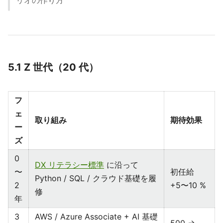
リオの作り方
5.1 Z 世代（20 代）
フ
ェ
取り組み
期待効果
ー
ズ
0
DX リテラシー標準
に沿って
〜
初任給
Python / SQL / クラウド基礎を履
2
+5〜10 %
修
年
3
AWS / Azure Associate + AI 基礎