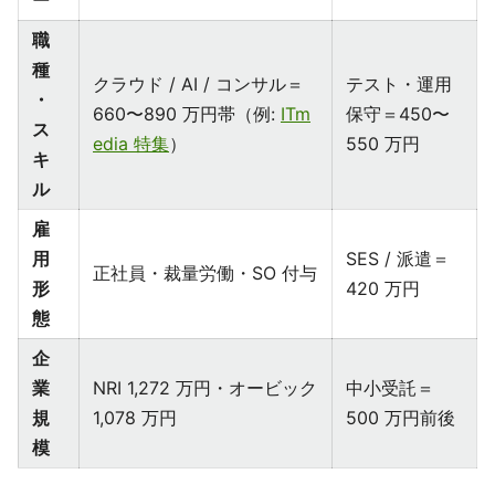
ー
職
種
クラウド / AI / コンサル＝
テスト・運用
・
660〜890 万円帯（例:
ITm
保守＝450〜
ス
edia 特集
）
550 万円
キ
ル
雇
用
SES / 派遣＝
正社員・裁量労働・SO 付与
形
420 万円
態
企
業
NRI 1,272 万円・オービック
中小受託＝
規
1,078 万円
500 万円前後
模