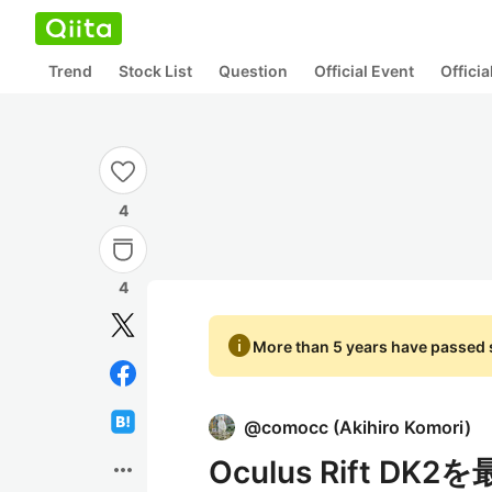
Trend
Stock List
Question
Official Event
Offici
4
4
info
More than 5 years have passed s
@
comocc
(
Akihiro Komori
)
Oculus Rift DK
more_horiz