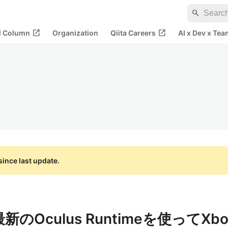
search
open_in_new
open_in_new
al Column
Organization
Qiita Careers
AI x Dev x Tea
ince last update.
2を最新のOculus Runtimeを使ってXb