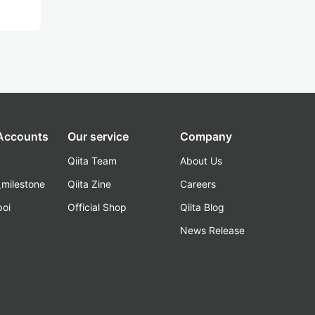
 Accounts
Our service
Company
Qiita Team
About Us
_milestone
Qiita Zine
Careers
poi
Official Shop
Qiita Blog
k
News Release