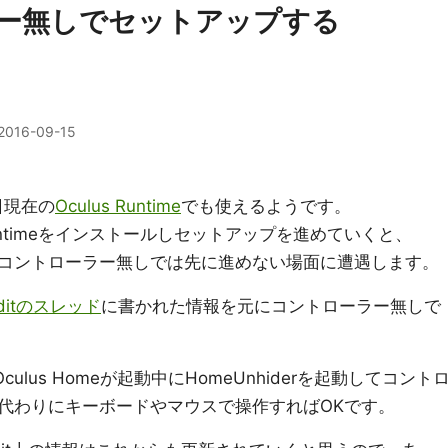
ーラー無しでセットアップする
2016-09-15
15日現在の
Oculus Runtime
でも使えるようです。
Runtimeをインストールしセットアップを進めていくと、
x Oneコントローラー無しでは先に進めない場面に遭遇します。
ditのスレッド
に書かれた情報を元にコントローラー無しで
ulus Homeが起動中にHomeUnhiderを起動してコント
代わりにキーボードやマウスで操作すればOKです。