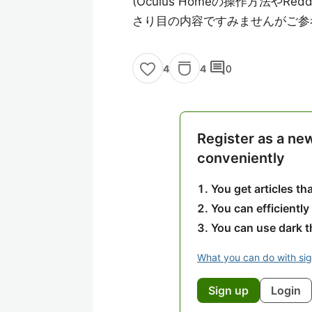
(Oculus Homeの操作方法や
さり目の内容ですみませんがご参
comment
4
0
4
Register as a ne
conveniently
You get articles t
You can efficiently
You can use dark 
What you can do with si
Sign up
Login