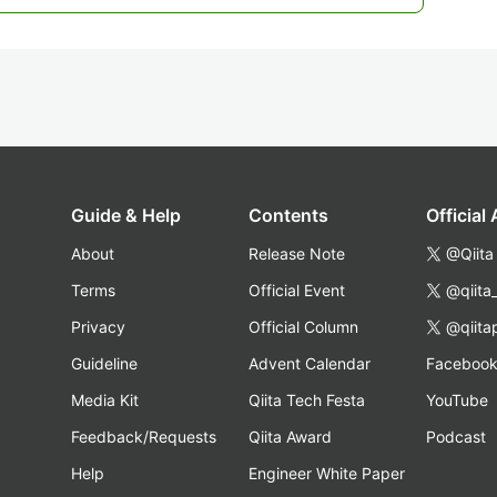
Guide & Help
Contents
Official
About
Release Note
@Qiita
Terms
Official Event
@qiita
Privacy
Official Column
@qiita
Guideline
Advent Calendar
Faceboo
Media Kit
Qiita Tech Festa
YouTube
Feedback/Requests
Qiita Award
Podcast
Help
Engineer White Paper