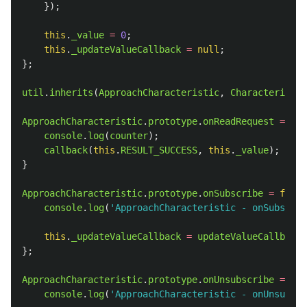
});
this
.
_value
=
0
;
this
.
_updateValueCallback
=
null
;
};
util
.
inherits
(
ApproachCharacteristic
,
Characteristic
ApproachCharacteristic
.
prototype
.
onReadRequest
=
fun
console
.
log
(
counter
);
callback
(
this
.
RESULT_SUCCESS
,
this
.
_value
);
}
ApproachCharacteristic
.
prototype
.
onSubscribe
=
funct
console
.
log
(
'
ApproachCharacteristic - onSubscrib
this
.
_updateValueCallback
=
updateValueCallback
;
};
ApproachCharacteristic
.
prototype
.
onUnsubscribe
=
fun
console
.
log
(
'
ApproachCharacteristic - onUnsubscr