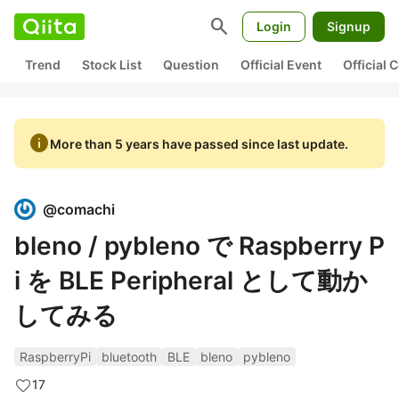
search
Login
Signup
Trend
Stock List
Question
Official Event
Official
info
More than 5 years have passed since last update.
@
comachi
bleno / pybleno で Raspberry P
i を BLE Peripheral として動か
してみる
RaspberryPi
bluetooth
BLE
bleno
pybleno
17