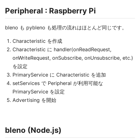
Peripheral : Raspberry Pi
bleno も pybleno も処理の流れはほとんど同じです。
Characteristic を作成
Characteristic に handler(onReadRequest,
onWriteRequest, onSubscribe, onUnsubscribe, etc.)
を設定
PrimaryService に Characteristic を追加
setServices で Peripheral が利用可能な
PrimaryService を設定
Advertising を開始
bleno (Node.js)