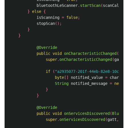
bluetoothLeScanner
.
startScan
(
scanCallbac
}
else
{
isScanning
=
false
;
stopScan
();
}
}
@Override
public
void
onCharacteristicChanged
(
Blue
super
.
onCharacteristicChanged
(
gatt
,
if
(
"a2935077-201f-44eb-82e8-10cc02a
byte
[]
notified_value
=
characte
String
notified_message
=
new
St
}
}
@Override
public
void
onServicesDiscovered
(
Bluetoo
super
.
onServicesDiscovered
(
gatt
,
sta