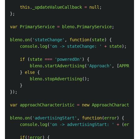
this
.
_updateValueCallback
=
null
;
};
var
PrimaryService
=
bleno
.
PrimaryService
;
bleno
.
on
(
'
stateChange
'
,
function
(
state
)
{
console
.
log
(
'
on -> stateChange: 
'
+
state
);
if 
(
state
===
'
poweredOn
'
)
{
bleno
.
startAdvertising
(
'
Approach
'
,
[
APPROACH
}
else
{
bleno
.
stopAdvertising
();
}
});
var
approachCharacteristic
=
new
ApproachCharacteris
bleno
.
on
(
'
advertisingStart
'
,
function
(
error
)
{
console
.
log
(
'
on -> advertisingStart: 
'
+
(
error
if
(
!
error
)
{