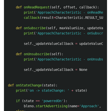
def
onReadRequest
(
self
,
offset
,
callback
):
print
(
'
ApproachCharacteristic - onReadReques
callback
(
result
=
Characteristic
.
RESULT_SUCCES
def
onSubscribe
(
self
,
maxValueSize
,
updateValueC
print
(
'
ApproachCharacteristic - onSubscribe
'
self
.
_updateValueCallback
=
updateValueCallb
def
onUnsubscribe
(
self
):
print
(
'
ApproachCharacteristic - onUnsubscrib
self
.
_updateValueCallback
=
None
def
onStateChange
(
state
):
print
(
'
on -> stateChange: 
'
+
state
)
if 
(
state
==
'
poweredOn
'
):
bleno
.
startAdvertising
(
name
=
'
Approach
'
,
serv