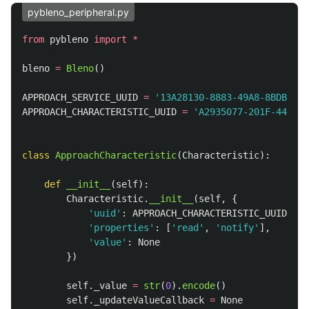
pybleno_peripheral.py
from
pybleno
import
*
bleno
=
Bleno
()
APPROACH_SERVICE_UUID
=
'
13A28130-8883-49A8-8BDB-42B
APPROACH_CHARACTERISTIC_UUID
=
'
A2935077-201F-44EB-8
class
ApproachCharacteristic
(
Characteristic
):
def
__init__
(
self
):
Characteristic
.
__init__
(
self
,
{
'
uuid
'
:
APPROACH_CHARACTERISTIC_UUID
,
'
properties
'
:
[
'
read
'
,
'
notify
'
],
'
value
'
:
None
})
self
.
_value
=
str
(
0
).
encode
()
self
.
_updateValueCallback
=
None