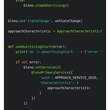
else
:
bleno
.
stopAdvertising
()
bleno
.
on
(
'
stateChange
'
,
onStateChange
)
approachCharacteristic
=
ApproachCharacteristic
()
def
onAdvertisingStart
(
error
):
print
(
'
on -> advertisingStart: 
'
+
(
'
error 
'
+
e
if
not
error
:
bleno
.
setServices
([
BlenoPrimaryService
({
'
uuid
'
:
APPROACH_SERVICE_UUID
,
'
characteristics
'
:
[
approachCharacteristic
]
})
])