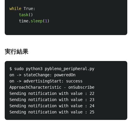
while
True
:
task
()
time
.
sleep
(
1
)
実行結果
$ sudo python3 pybleno_peripheral.py

on -> stateChange: poweredOn

on -> advertisingStart: success

ApproachCharacteristic - onSubscribe

Sending notification with value : 22

Sending notification with value : 23

Sending notification with value : 24
