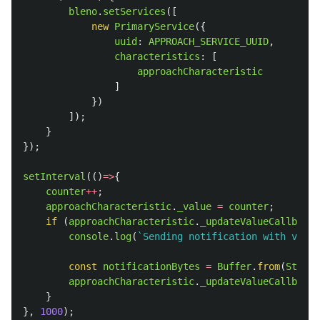
bleno
.
setServices
([
new
PrimaryService
({
uuid
:
APPROACH_SERVICE_UUID
,
characteristics
:
[
approachCharacteristic
]
})
]);
}
});
setInterval
(()
=>
{
counter
++
;
approachCharacteristic
.
_value
=
counter
;
if 
(
approachCharacteristic
.
_updateValueCallback
)
console
.
log
(
`Sending notification with value
const
notificationBytes
=
Buffer
.
from
(
String
approachCharacteristic
.
_updateValueCallback
(
}
},
1000
);