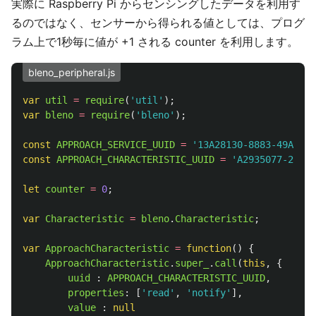
実際に Raspberry Pi からセンシングしたデータを利用す
るのではなく、センサーから得られる値としては、プログ
ラム上で1秒毎に値が +1 される counter を利用します。
bleno_peripheral.js
var
util
=
require
(
'
util
'
);
var
bleno
=
require
(
'
bleno
'
);
const
APPROACH_SERVICE_UUID
=
'
13A28130-8883-49A8-8B
const
APPROACH_CHARACTERISTIC_UUID
=
'
A2935077-201F-
let
counter
=
0
;
var
Characteristic
=
bleno
.
Characteristic
;
var
ApproachCharacteristic
=
function
()
{
ApproachCharacteristic
.
super_
.
call
(
this
,
{
uuid
:
APPROACH_CHARACTERISTIC_UUID
,
properties
:
[
'
read
'
,
'
notify
'
],
value
:
null