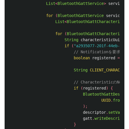
List
<
BluetoothGattService
>
serviceLi
for
(
BluetoothGattService
service
:
List
<
BluetoothGattCharacteristic
for
(
BluetoothGattCharacteristic
String
characteristicUuid
=
if
(
"a2935077-201f-44eb-82e8
// Notificationを要求する
boolean
registered
=
gat
String
CLIENT_CHARACTERI
// CharacteristicのNo
if
(
registered
)
{
BluetoothGattDescrip
UUID
.
fromStr
);
descriptor
.
setValue
(
gatt
.
writeDescriptor
}