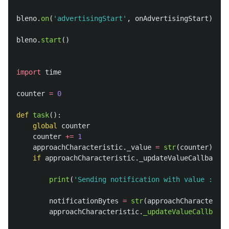
bleno
.
on
(
'
advertisingStart
'
,
onAdvertisingStart
)
bleno
.
start
()
import
time
counter
=
0
def
task
():
global
counter
counter
+=
1
approachCharacteristic
.
_value
=
str
(
counter
).
enc
if
approachCharacteristic
.
_updateValueCallback
:
print
(
'
Sending notification with value : 
'
+
notificationBytes
=
str
(
approachCharacterist
approachCharacteristic
.
_updateValueCallback
(