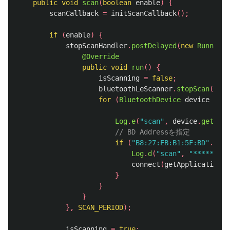
public
void
scan
(
boolean
enable
)
{
scanCallback
=
initScanCallback
();
if
(
enable
)
{
stopScanHandler
.
postDelayed
(
new
Runnable
@Override
public
void
run
()
{
isScanning
=
false
;
bluetoothLeScanner
.
stopScan
(
scan
for
(
BluetoothDevice
device
:
de
Log
.
e
(
"scan"
,
device
.
getAddr
// BD Addressを指定
if
(
"B8:27:EB:B1:5F:BD"
.
equa
Log
.
d
(
"scan"
,
"***** Dis
connect
(
getApplicationCo
}
}
}
},
SCAN_PERIOD
);
isScanning
=
true
;