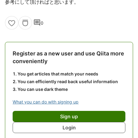
参考にして頂ければと思います。
comment
0
Register as a new user and use Qiita more
conveniently
You get articles that match your needs
You can efficiently read back useful information
You can use dark theme
What you can do with signing up
Sign up
Login