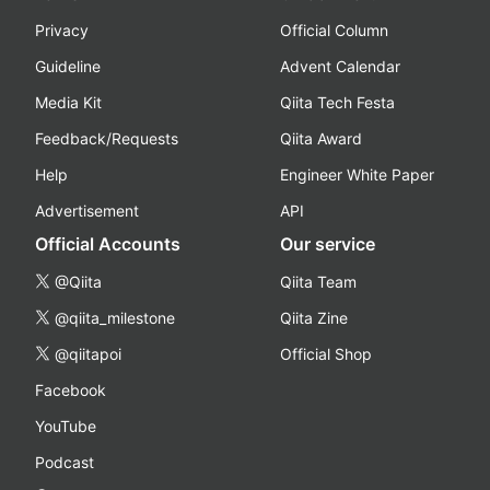
Privacy
Official Column
Guideline
Advent Calendar
Media Kit
Qiita Tech Festa
Feedback/Requests
Qiita Award
Help
Engineer White Paper
Advertisement
API
Official Accounts
Our service
@Qiita
Qiita Team
@qiita_milestone
Qiita Zine
@qiitapoi
Official Shop
Facebook
YouTube
Podcast