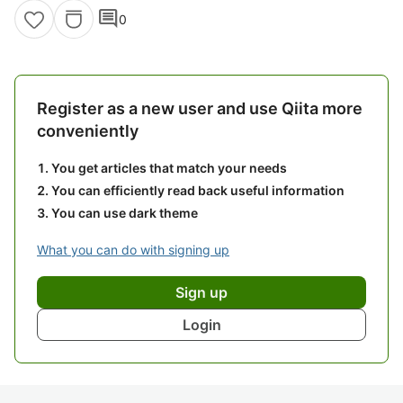
comment
0
Register as a new user and use Qiita more
conveniently
You get articles that match your needs
You can efficiently read back useful information
You can use dark theme
What you can do with signing up
Sign up
Login