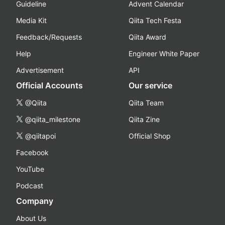
Guideline
Advent Calendar
Media Kit
Qiita Tech Festa
Feedback/Requests
Qiita Award
Help
Engineer White Paper
Advertisement
API
Official Accounts
Our service
@Qiita
Qiita Team
@qiita_milestone
Qiita Zine
@qiitapoi
Official Shop
Facebook
YouTube
Podcast
Company
About Us