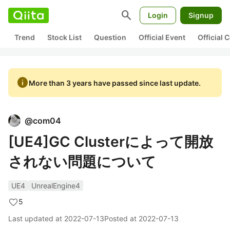
search
Login
Signup
Trend
Stock List
Question
Official Event
Official
info
More than 3 years have passed since last update.
@
com04
[UE4]GC Clusterによって開放
されない問題について
UE4
UnrealEngine4
5
Last updated at
2022-07-13
Posted at
2022-07-13