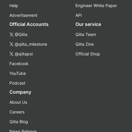
Help
Engineer White Paper
Advertisement
API
Official Accounts
Our service
@Qiita
Qiita Team
@qiita_milestone
Qiita Zine
@qiitapoi
Official Shop
Facebook
YouTube
Podcast
Company
About Us
Careers
Qiita Blog
News Release