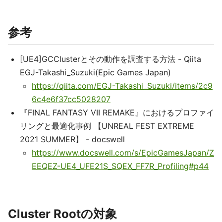
参考
[UE4]GCClusterとその動作を調査する方法 - Qiita
EGJ-Takashi_Suzuki(Epic Games Japan)
https://qiita.com/EGJ-Takashi_Suzuki/items/2c9
6c4e6f37cc5028207
『FINAL FANTASY VII REMAKE』におけるプロファイ
リングと最適化事例 【UNREAL FEST EXTREME
2021 SUMMER】 - docswell
https://www.docswell.com/s/EpicGamesJapan/Z
EEQEZ-UE4_UFE21S_SQEX_FF7R_Profiling#p44
Cluster Rootの対象