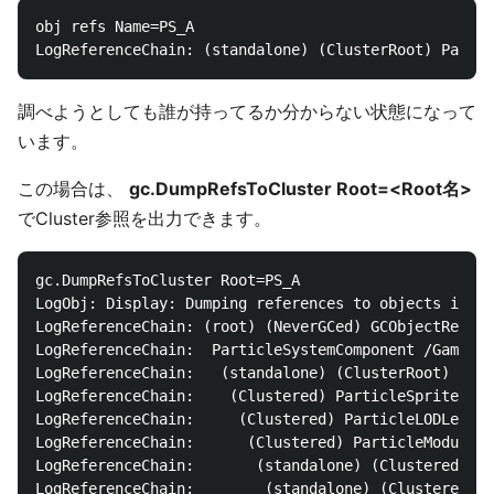
obj refs Name=PS_A

調べようとしても誰が持ってるか分からない状態になって
います。
この場合は、
gc.DumpRefsToCluster Root=<Root名>
でCluster参照を出力できます。
gc.DumpRefsToCluster Root=PS_A

LogObj: Display: Dumping references to objects in cl
LogReferenceChain: (root) (NeverGCed) GCObjectRefere
LogReferenceChain:  ParticleSystemComponent /Game/LV
LogReferenceChain:   (standalone) (ClusterRoot) Part
LogReferenceChain:    (Clustered) ParticleSpriteEmit
LogReferenceChain:     (Clustered) ParticleLODLevel 
LogReferenceChain:      (Clustered) ParticleModuleRe
LogReferenceChain:       (standalone) (Clustered) Ma
LogReferenceChain:        (standalone) (Clustered) T