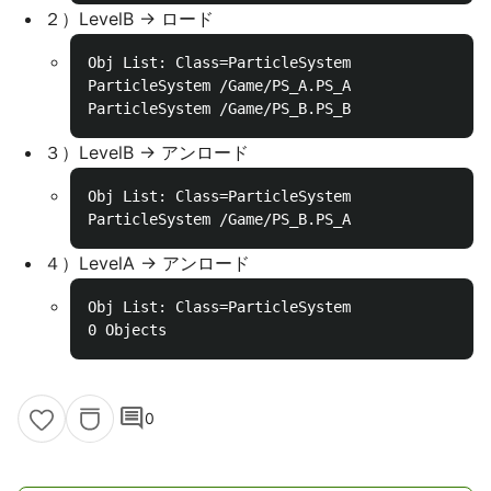
２）LevelB -> ロード
Obj List: Class=ParticleSystem

ParticleSystem /Game/PS_A.PS_A

３）LevelB -> アンロード
Obj List: Class=ParticleSystem

４）LevelA -> アンロード
Obj List: Class=ParticleSystem

comment
0